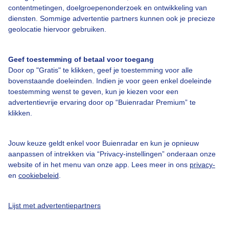
Over Buienradar
contentmetingen, doelgroepenonderzoek en ontwikkeling van
diensten. Sommige advertentie partners kunnen ook je precieze
geolocatie hiervoor gebruiken.
Bedrijfsgegevens
Veelgestelde vragen
Geef toestemming of betaal voor toegang
Door op "Gratis" te klikken, geef je toestemming voor alle
Contact
bovenstaande doeleinden. Indien je voor geen enkel doeleinde
Toegankelijkheid
toestemming wenst te geven, kun je kiezen voor een
advertentievrije ervaring door op “Buienradar Premium” te
Gebruikersvoorwaarden
klikken.
Adverteren
Buienradar Team
Jouw keuze geldt enkel voor Buienradar en kun je opnieuw
aanpassen of intrekken via “Privacy-instellingen” onderaan onze
Privacy beleid
website of in het menu van onze app. Lees meer in ons
privacy-
en
cookiebeleid
.
Cookie beleid
Privacy instellingen
Lijst met advertentiepartners
Gratis weerdata