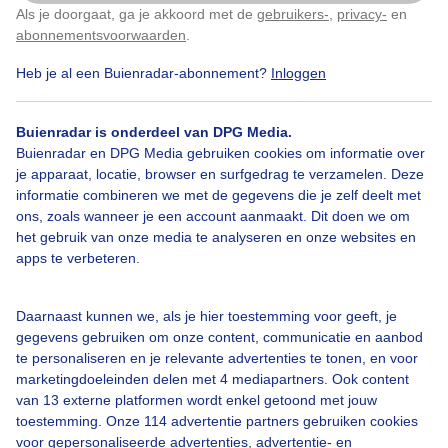
Als je doorgaat, ga je akkoord met de
gebruikers-
,
privacy-
en
Klik
hier
om dit aan te passen
abonnementsvoorwaarden
.
Heb je al een Buienradar-abonnement?
Inloggen
Sjees
Eropuit
Zonnig
Buienradar is onderdeel van DPG Media.
Buienradar en DPG Media gebruiken cookies om informatie over
je apparaat, locatie, browser en surfgedrag te verzamelen. Deze
Bekijk slideshow
informatie combineren we met de gegevens die je zelf deelt met
ons, zoals wanneer je een account aanmaakt. Dit doen we om
het gebruik van onze media te analyseren en onze websites en
apps te verbeteren.
Een moment geduld aub...
Daarnaast kunnen we, als je hier toestemming voor geeft, je
gegevens gebruiken om onze content, communicatie en aanbod
te personaliseren en je relevante advertenties te tonen, en voor
marketingdoeleinden delen met 4 mediapartners. Ook content
van 13 externe platformen wordt enkel getoond met jouw
toestemming. Onze 114 advertentie partners gebruiken cookies
voor gepersonaliseerde advertenties, advertentie- en