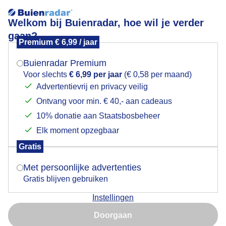
Welkom bij Buienradar, hoe wil je verder
gaan?
Premium € 6,99 / jaar
Mogen we je locatie gebruiken voor het
Eropuit met de sjees
weer?
Buienradar Premium
Voor slechts
€ 6,99 per jaar
(€ 0,58 per maand)
Advertentievrij en privacy veilig
Ontvang voor min. € 40,- aan cadeaus
Indien je hier nog geen akkoord op hebt gegeven,
verschijnt er zo een pop-up uit je browser waarin
10% donatie aan Staatsbosbeheer
deze toestemming gevraagd wordt.
Elk moment opzegbaar
Gratis
Is goed, toon de popup
Met persoonlijke advertenties
Gratis blijven gebruiken
Mooi zonnig zomers weer om er met de sjees op uit te
Instellingen
trekken.
Nu niet, misschien later
Doorgaan
Door: Toon Boons
Gemaakt: 09-08-2025, 43x bekeken
Gebruik je Safari en wil je niet elke dag deze pop-up zien?