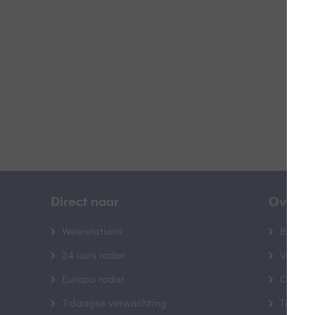
B
Direct naar
Over B
Weerstations
Bedrij
24 uurs radar
Veelge
Europa radar
Contac
7-daagse verwachting
Toegank