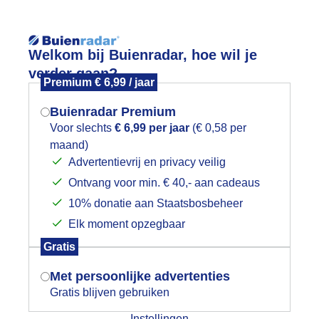
Reisinforma
Welkom bij Buienradar, hoe wil je
verder gaan?
Premium € 6,99 / jaar
Buienradar Premium
Voor slechts
€ 6,99 per jaar
(€ 0,58 per
Lees meer.
maand)
Mogen we je locatie gebruiken voor
Advertentievrij en privacy veilig
wijd
Foto en video
Weerzine
het weer?
Ontvang voor min. € 40,- aan cadeaus
10% donatie aan Staatsbosbeheer
Zoeken in 
Elk moment opzegbaar
Indien je hier nog geen akkoord op hebt
onnig zomerweer
Gratis
gegeven, verschijnt er zo een pop-up uit
je browser waarin deze toestemming
Met persoonlijke advertenties
gevraagd wordt.
Gratis blijven gebruiken
Instellingen