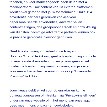
te tonen, en voor marketingdoeleinden delen met 4
mediapartners. Ook content van 13 externe platformen
wordt enkel getoond met jouw toestemming. Onze 114
ekijk slideshow
advertentie partners gebruiken cookies voor
gepersonaliseerde advertenties, advertentie- en
contentmetingen, doelgroepenonderzoek en ontwikkeling
van diensten. Sommige advertentie partners kunnen ook
je precieze geolocatie hiervoor gebruiken.
Een moment geduld
Geef toestemming of betaal voor toegang
Door op "Gratis" te klikken, geef je toestemming voor alle
bovenstaande doeleinden. Indien je voor geen enkel
doeleinde toestemming wenst te geven, kun je kiezen
uienradar
Mijn weer
voor een advertentievrije ervaring door op “Buienradar
Premium” te klikken.
fsgegevens
De Bilt
stelde vragen
Jouw keuze geldt enkel voor Buienradar en kun je
opnieuw aanpassen of intrekken via “Privacy-instellingen”
t
onderaan onze website of in het menu van onze app.
elijkheid
Lees meer in ons
privacy-
en
cookiebeleid
.