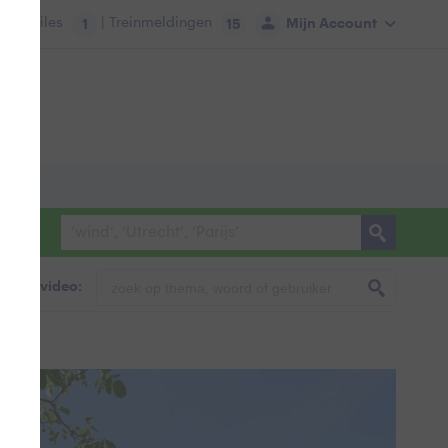
tie:
Files
| Treinmeldingen
Mijn Account
1
15
foto & video: