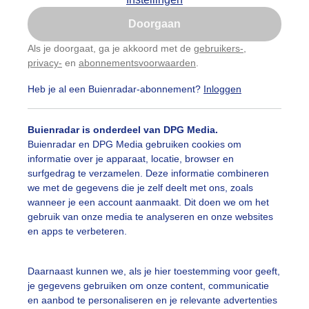
Is goed, toon de popup
Doorgaan
Nu niet, misschien later
Als je doorgaat, ga je akkoord met de
gebruikers-
,
privacy-
en
abonnementsvoorwaarden
.
Gebruik je Safari en wil je niet elke dag deze pop-up
zien?
Heb je al een Buienradar-abonnement?
Inloggen
Klik
hier
om dit aan te passen
Buienradar is onderdeel van DPG Media.
Buienradar en DPG Media gebruiken cookies om
informatie over je apparaat, locatie, browser en
surfgedrag te verzamelen. Deze informatie combineren
we met de gegevens die je zelf deelt met ons, zoals
wanneer je een account aanmaakt. Dit doen we om het
gebruik van onze media te analyseren en onze websites
en apps te verbeteren.
el ruimte voor de zon met wat dunne sluierwolken op dez
r: Toon Boons
Gemaakt: 09-08-2025, 33x bekeken
Daarnaast kunnen we, als je hier toestemming voor geeft,
je gegevens gebruiken om onze content, communicatie
lauweluchten
Zomers
Volopzon
en aanbod te personaliseren en je relevante advertenties