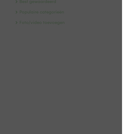
Best gewaardeerd
Populaire categorieën
Foto/video toevoegen
Ve
Doo
B