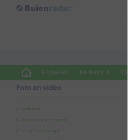
Mijn weer
Nederland
Wereld
Foto en video
Z
Uitgelicht
Weerfoto van de week
Laatst toegevoegd