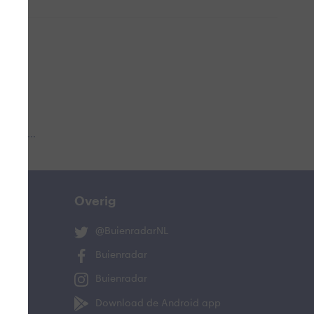
 aub...
Overig
@BuienradarNL
Buienradar
Buienradar
Download de Android app