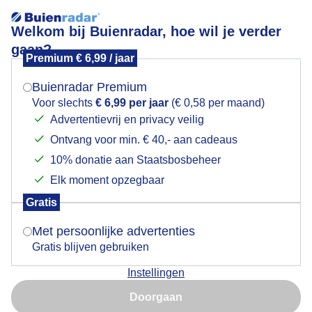
Welkom bij Buienradar, hoe wil je verder
gaan?
Premium € 6,99 / jaar
Mogen we je locatie gebruiken voor het
zonsopkomst
weer?
Buienradar Premium
Voor slechts
€ 6,99 per jaar
(€ 0,58 per maand)
Advertentievrij en privacy veilig
Ontvang voor min. € 40,- aan cadeaus
Indien je hier nog geen akkoord op hebt gegeven,
verschijnt er zo een pop-up uit je browser waarin
10% donatie aan Staatsbosbeheer
deze toestemming gevraagd wordt.
Elk moment opzegbaar
Gratis
Is goed, toon de popup
Met persoonlijke advertenties
Gratis blijven gebruiken
zonsopkomst wolken nevel 13 gr vanmorgen
Instellingen
Nu niet, misschien later
Door: Piet Grim
Gemaakt: 09-08-2025, 23x bekeken
Doorgaan
Gebruik je Safari en wil je niet elke dag deze pop-up zien?