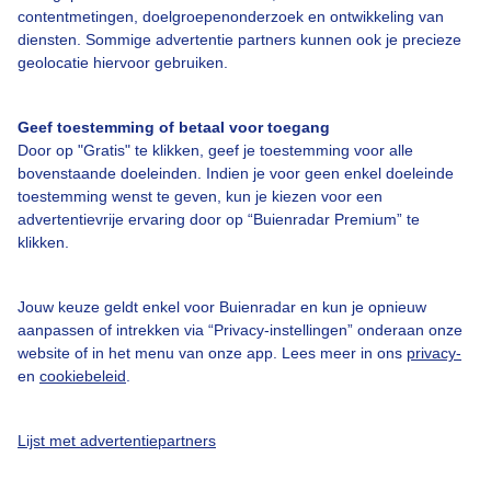
contentmetingen, doelgroepenonderzoek en ontwikkeling van
diensten. Sommige advertentie partners kunnen ook je precieze
Bedrijfsgegevens
geolocatie hiervoor gebruiken.
Veelgestelde vragen
Geef toestemming of betaal voor toegang
Contact
Door op "Gratis" te klikken, geef je toestemming voor alle
Toegankelijkheid
bovenstaande doeleinden. Indien je voor geen enkel doeleinde
toestemming wenst te geven, kun je kiezen voor een
Gebruikersvoorwaarden
advertentievrije ervaring door op “Buienradar Premium” te
klikken.
Adverteren
Buienradar Team
Jouw keuze geldt enkel voor Buienradar en kun je opnieuw
Privacy beleid
aanpassen of intrekken via “Privacy-instellingen” onderaan onze
website of in het menu van onze app. Lees meer in ons
privacy-
Cookie beleid
en
cookiebeleid
.
Privacy instellingen
Gratis weerdata
Lijst met advertentiepartners
@BuienradarNL