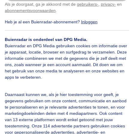
Als je doorgaat, ga je akkoord met de
gebruikers-
,
privacy-
en
Klik
hier
om dit aan te passen
abonnementsvoorwaarden
.
Heb je al een Buienradar-abonnement?
Inloggen
Wolken
Zonsopkomst
Buienradar is onderdeel van DPG Media.
Buienradar en DPG Media gebruiken cookies om informatie over
Bekijk slideshow
je apparaat, locatie, browser en surfgedrag te verzamelen. Deze
informatie combineren we met de gegevens die je zelf deelt met
ons, zoals wanneer je een account aanmaakt. Dit doen we om
het gebruik van onze media te analyseren en onze websites en
apps te verbeteren.
Een moment geduld aub...
Daarnaast kunnen we, als je hier toestemming voor geeft, je
gegevens gebruiken om onze content, communicatie en aanbod
te personaliseren en je relevante advertenties te tonen, en voor
marketingdoeleinden delen met 4 mediapartners. Ook content
van 13 externe platformen wordt enkel getoond met jouw
toestemming. Onze 114 advertentie partners gebruiken cookies
voor gepersonaliseerde advertenties, advertentie- en
Over Buienradar