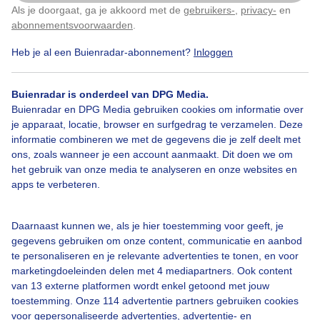
gekleurde huisjes.
Als je doorgaat, ga je akkoord met de
gebruikers-
,
privacy-
en
Klik
hier
om dit aan te passen
abonnementsvoorwaarden
.
Door: Arco Visser
Gemaakt: 09-08-2025, 271x bekeken
Heb je al een Buienradar-abonnement?
Inloggen
Buienradar is onderdeel van DPG Media.
Buienradar en DPG Media gebruiken cookies om informatie over
Mist
Ochtendmist
Gekleurdehuisjes
je apparaat, locatie, browser en surfgedrag te verzamelen. Deze
informatie combineren we met de gegevens die je zelf deelt met
ons, zoals wanneer je een account aanmaakt. Dit doen we om
Bekijk slideshow
het gebruik van onze media te analyseren en onze websites en
apps te verbeteren.
Daarnaast kunnen we, als je hier toestemming voor geeft, je
gegevens gebruiken om onze content, communicatie en aanbod
te personaliseren en je relevante advertenties te tonen, en voor
Een moment geduld aub...
marketingdoeleinden delen met 4 mediapartners. Ook content
van 13 externe platformen wordt enkel getoond met jouw
toestemming. Onze 114 advertentie partners gebruiken cookies
voor gepersonaliseerde advertenties, advertentie- en