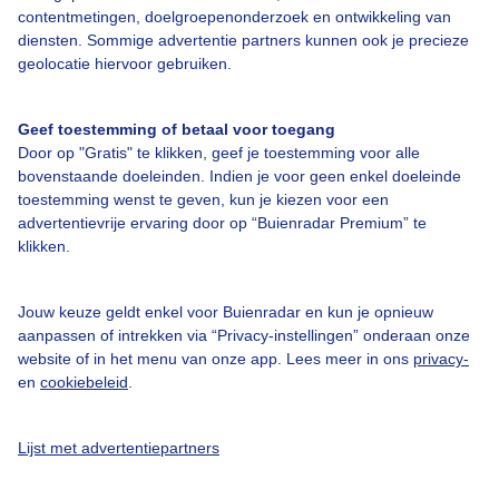
contentmetingen, doelgroepenonderzoek en ontwikkeling van
diensten. Sommige advertentie partners kunnen ook je precieze
geolocatie hiervoor gebruiken.
Over Buienradar
Geef toestemming of betaal voor toegang
Bedrijfsgegevens
Door op "Gratis" te klikken, geef je toestemming voor alle
bovenstaande doeleinden. Indien je voor geen enkel doeleinde
Veelgestelde vragen
toestemming wenst te geven, kun je kiezen voor een
advertentievrije ervaring door op “Buienradar Premium” te
Contact
klikken.
Toegankelijkheid
Gebruikersvoorwaarden
Jouw keuze geldt enkel voor Buienradar en kun je opnieuw
aanpassen of intrekken via “Privacy-instellingen” onderaan onze
Adverteren
website of in het menu van onze app. Lees meer in ons
privacy-
Buienradar Team
en
cookiebeleid
.
Privacy beleid
Lijst met advertentiepartners
Cookie beleid
Privacy instellingen