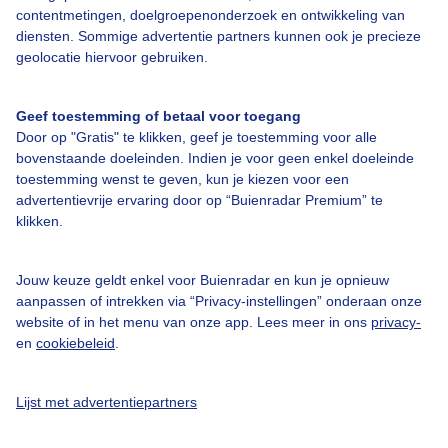
Bedrijfsgegevens
contentmetingen, doelgroepenonderzoek en ontwikkeling van
diensten. Sommige advertentie partners kunnen ook je precieze
Veelgestelde vragen
geolocatie hiervoor gebruiken.
Contact
Toegankelijkheid
Geef toestemming of betaal voor toegang
Door op "Gratis" te klikken, geef je toestemming voor alle
Gebruikersvoorwaarden
bovenstaande doeleinden. Indien je voor geen enkel doeleinde
Adverteren
toestemming wenst te geven, kun je kiezen voor een
advertentievrije ervaring door op “Buienradar Premium” te
Buienradar Team
klikken.
Privacy beleid
Cookie beleid
Jouw keuze geldt enkel voor Buienradar en kun je opnieuw
aanpassen of intrekken via “Privacy-instellingen” onderaan onze
Privacy instellingen
website of in het menu van onze app. Lees meer in ons
privacy-
en
cookiebeleid
.
Gratis weerdata
@BuienradarNL
Lijst met advertentiepartners
Buienradar