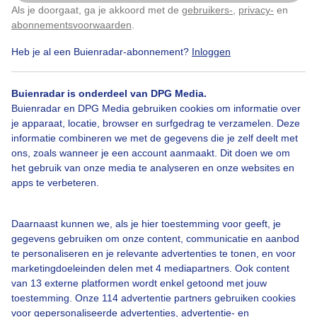
Als je doorgaat, ga je akkoord met de
gebruikers-
,
privacy-
en
Klik
hier
om dit aan te passen
Sluierbewolking
Zomer
Wolken
abonnementsvoorwaarden
.
Heb je al een Buienradar-abonnement?
Inloggen
Bekijk slideshow
Buienradar is onderdeel van DPG Media.
Buienradar en DPG Media gebruiken cookies om informatie over
je apparaat, locatie, browser en surfgedrag te verzamelen. Deze
informatie combineren we met de gegevens die je zelf deelt met
ons, zoals wanneer je een account aanmaakt. Dit doen we om
het gebruik van onze media te analyseren en onze websites en
Een moment geduld aub...
apps te verbeteren.
Daarnaast kunnen we, als je hier toestemming voor geeft, je
gegevens gebruiken om onze content, communicatie en aanbod
te personaliseren en je relevante advertenties te tonen, en voor
marketingdoeleinden delen met 4 mediapartners. Ook content
Over Buienradar
van 13 externe platformen wordt enkel getoond met jouw
toestemming. Onze 114 advertentie partners gebruiken cookies
voor gepersonaliseerde advertenties, advertentie- en