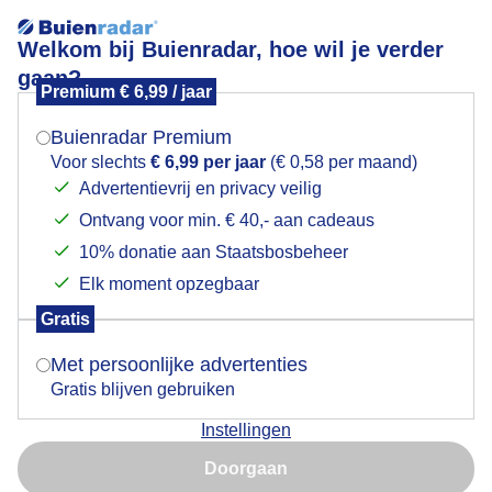
Welkom bij Buienradar, hoe wil je verder
gaan?
Premium € 6,99 / jaar
Mogen we je locatie gebruiken voor het
Kleine stapelwolkjes
weer?
Buienradar Premium
Voor slechts
€ 6,99 per jaar
(€ 0,58 per maand)
Advertentievrij en privacy veilig
Ontvang voor min. € 40,- aan cadeaus
Indien je hier nog geen akkoord op hebt gegeven,
verschijnt er zo een pop-up uit je browser waarin
10% donatie aan Staatsbosbeheer
deze toestemming gevraagd wordt.
Elk moment opzegbaar
Gratis
Is goed, toon de popup
Goedemorgen
Met persoonlijke advertenties
Gratis blijven gebruiken
Door: Johan Klos
Gemaakt: 09-08-2025, 60x bekeken
Instellingen
Nu niet, misschien later
Doorgaan
Gebruik je Safari en wil je niet elke dag deze pop-up zien?