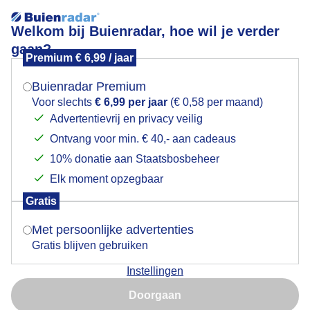
Welkom bij Buienradar, hoe wil je verder
gaan?
Premium € 6,99 / jaar
Mogen we je locatie gebruiken voor het
Zonsopkomst
weer?
Buienradar Premium
Voor slechts
€ 6,99 per jaar
(€ 0,58 per maand)
Advertentievrij en privacy veilig
Ontvang voor min. € 40,- aan cadeaus
Indien je hier nog geen akkoord op hebt gegeven,
verschijnt er zo een pop-up uit je browser waarin
10% donatie aan Staatsbosbeheer
deze toestemming gevraagd wordt.
Elk moment opzegbaar
Gratis
Is goed, toon de popup
Met persoonlijke advertenties
Gratis blijven gebruiken
Zonsopkomst met mist in een spinnenweb
Instellingen
Nu niet, misschien later
Door: Jan Horde
Gemaakt: 09-08-2025, 18x bekeken
Doorgaan
Gebruik je Safari en wil je niet elke dag deze pop-up zien?