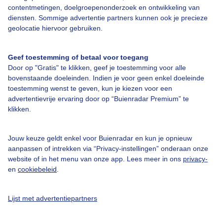
contentmetingen, doelgroepenonderzoek en ontwikkeling van
diensten. Sommige advertentie partners kunnen ook je precieze
Bedrijfsgegevens
geolocatie hiervoor gebruiken.
Veelgestelde vragen
Geef toestemming of betaal voor toegang
Contact
Door op "Gratis" te klikken, geef je toestemming voor alle
Toegankelijkheid
bovenstaande doeleinden. Indien je voor geen enkel doeleinde
toestemming wenst te geven, kun je kiezen voor een
Gebruikersvoorwaarden
advertentievrije ervaring door op “Buienradar Premium” te
klikken.
Adverteren
Buienradar Team
Jouw keuze geldt enkel voor Buienradar en kun je opnieuw
Privacy beleid
aanpassen of intrekken via “Privacy-instellingen” onderaan onze
website of in het menu van onze app. Lees meer in ons
privacy-
Cookie beleid
en
cookiebeleid
.
Privacy instellingen
Gratis weerdata
Lijst met advertentiepartners
@BuienradarNL