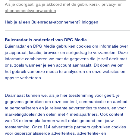
Als je doorgaat, ga je akkoord met de
gebruikers-
,
privacy-
en
Klik
hier
om dit aan te passen
abonnementsvoorwaarden
.
Heb je al een Buienradar-abonnement?
Inloggen
Zomer
Zonsopkomst
Buienradar is onderdeel van DPG Media.
Buienradar en DPG Media gebruiken cookies om informatie over
Bekijk slideshow
je apparaat, locatie, browser en surfgedrag te verzamelen. Deze
informatie combineren we met de gegevens die je zelf deelt met
ons, zoals wanneer je een account aanmaakt. Dit doen we om
het gebruik van onze media te analyseren en onze websites en
apps te verbeteren.
Een moment geduld aub...
Daarnaast kunnen we, als je hier toestemming voor geeft, je
gegevens gebruiken om onze content, communicatie en aanbod
te personaliseren en je relevante advertenties te tonen, en voor
marketingdoeleinden delen met 4 mediapartners. Ook content
van 13 externe platformen wordt enkel getoond met jouw
toestemming. Onze 114 advertentie partners gebruiken cookies
voor gepersonaliseerde advertenties, advertentie- en
Over Buienradar