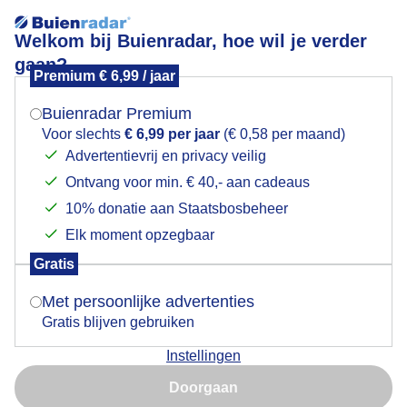
Welkom bij Buienradar, hoe wil je verder
gaan?
Premium € 6,99 / jaar
Mogen we je locatie gebruiken voor het
FW: Zonnenhalo bij Hoogeveen
weer?
Buienradar Premium
Voor slechts
€ 6,99 per jaar
(€ 0,58 per maand)
Advertentievrij en privacy veilig
Ontvang voor min. € 40,- aan cadeaus
Indien je hier nog geen akkoord op hebt gegeven,
verschijnt er zo een pop-up uit je browser waarin
10% donatie aan Staatsbosbeheer
deze toestemming gevraagd wordt.
Elk moment opzegbaar
Gratis
Is goed, toon de popup
Met persoonlijke advertenties
Gratis blijven gebruiken
Instellingen
Nu niet, misschien later
Doorgaan
Gebruik je Safari en wil je niet elke dag deze pop-up zien?