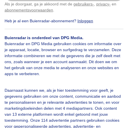
Als je doorgaat, ga je akkoord met de
gebruikers-
,
privacy-
en
Klik
hier
om dit aan te passen
Door: public
Gemaakt: 08-08-2025, 18x bekeken
abonnementsvoorwaarden
.
Heb je al een Buienradar-abonnement?
Inloggen
Buienradar is onderdeel van DPG Media.
Buienradar en DPG Media gebruiken cookies om informatie over
Bekijk slideshow
je apparaat, locatie, browser en surfgedrag te verzamelen. Deze
informatie combineren we met de gegevens die je zelf deelt met
ons, zoals wanneer je een account aanmaakt. Dit doen we om
het gebruik van onze media te analyseren en onze websites en
apps te verbeteren.
Een moment geduld aub...
Daarnaast kunnen we, als je hier toestemming voor geeft, je
gegevens gebruiken om onze content, communicatie en aanbod
te personaliseren en je relevante advertenties te tonen, en voor
marketingdoeleinden delen met 4 mediapartners. Ook content
van 13 externe platformen wordt enkel getoond met jouw
toestemming. Onze 114 advertentie partners gebruiken cookies
voor gepersonaliseerde advertenties, advertentie- en