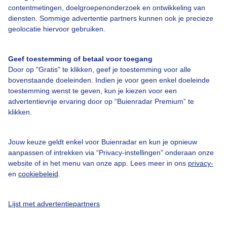
Over Buienradar
contentmetingen, doelgroepenonderzoek en ontwikkeling van
diensten. Sommige advertentie partners kunnen ook je precieze
geolocatie hiervoor gebruiken.
Bedrijfsgegevens
Veelgestelde vragen
Geef toestemming of betaal voor toegang
Contact
Door op "Gratis" te klikken, geef je toestemming voor alle
bovenstaande doeleinden. Indien je voor geen enkel doeleinde
Toegankelijkheid
toestemming wenst te geven, kun je kiezen voor een
advertentievrije ervaring door op “Buienradar Premium” te
Gebruikersvoorwaarden
klikken.
Adverteren
Buienradar Team
Jouw keuze geldt enkel voor Buienradar en kun je opnieuw
aanpassen of intrekken via “Privacy-instellingen” onderaan onze
Privacy beleid
website of in het menu van onze app. Lees meer in ons
privacy-
Cookie beleid
en
cookiebeleid
.
Privacy instellingen
Lijst met advertentiepartners
Gratis weerdata