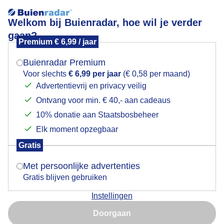
Welkom bij Buienradar, hoe wil je verder
gaan?
Premium € 6,99 / jaar
Mogen we je locatie gebruiken voor het
Lees meer.
weer?
Buienradar Premium
Bewolkt
Voor slechts
€ 6,99 per jaar
(€ 0,58 per maand)
Advertentievrij en privacy veilig
Ontvang voor min. € 40,- aan cadeaus
Indien je hier nog geen akkoord op hebt gegeven,
verschijnt er zo een pop-up uit je browser waarin
10% donatie aan Staatsbosbeheer
deze toestemming gevraagd wordt.
Elk moment opzegbaar
Gratis
Is goed, toon de popup
Met persoonlijke advertenties
Gratis blijven gebruiken
Instellingen
Nu niet, misschien later
Een bewolkte start van de dag
Doorgaan
Gebruik je Safari en wil je niet elke dag deze pop-up zien?