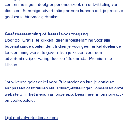
contentmetingen, doelgroepenonderzoek en ontwikkeling van
diensten. Sommige advertentie partners kunnen ook je precieze
Over Buienradar
geolocatie hiervoor gebruiken.
Bedrijfsgegevens
Geef toestemming of betaal voor toegang
Veelgestelde vragen
Door op "Gratis" te klikken, geef je toestemming voor alle
bovenstaande doeleinden. Indien je voor geen enkel doeleinde
Contact
toestemming wenst te geven, kun je kiezen voor een
advertentievrije ervaring door op “Buienradar Premium” te
Toegankelijkheid
klikken.
Gebruikersvoorwaarden
Adverteren
Jouw keuze geldt enkel voor Buienradar en kun je opnieuw
aanpassen of intrekken via “Privacy-instellingen” onderaan onze
Buienradar Team
website of in het menu van onze app. Lees meer in ons
privacy-
Privacy beleid
en
cookiebeleid
.
Cookie beleid
Lijst met advertentiepartners
Privacy instellingen
Gratis weerdata