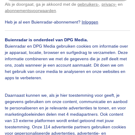
Als je doorgaat, ga je akkoord met de
gebruikers-
,
privacy-
en
Klik
hier
om dit aan te passen
Door: Jan Horde
Gemaakt: 08-08-2025, 34x bekeken
abonnementsvoorwaarden
.
Heb je al een Buienradar-abonnement?
Inloggen
Zomer
Wolken
Buienradar is onderdeel van DPG Media.
Buienradar en DPG Media gebruiken cookies om informatie over
je apparaat, locatie, browser en surfgedrag te verzamelen. Deze
informatie combineren we met de gegevens die je zelf deelt met
Bekijk slideshow
ons, zoals wanneer je een account aanmaakt. Dit doen we om
het gebruik van onze media te analyseren en onze websites en
apps te verbeteren.
Daarnaast kunnen we, als je hier toestemming voor geeft, je
Een moment geduld aub...
gegevens gebruiken om onze content, communicatie en aanbod
te personaliseren en je relevante advertenties te tonen, en voor
marketingdoeleinden delen met 4 mediapartners. Ook content
van 13 externe platformen wordt enkel getoond met jouw
toestemming. Onze 114 advertentie partners gebruiken cookies
voor gepersonaliseerde advertenties, advertentie- en