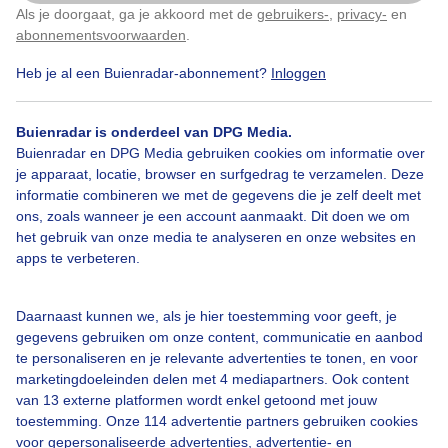
Als je doorgaat, ga je akkoord met de
gebruikers-
,
privacy-
en
Klik
hier
om dit aan te passen
abonnementsvoorwaarden
.
Heb je al een Buienradar-abonnement?
Inloggen
Vakantie
Regen
Wolken
Buienradar is onderdeel van DPG Media.
Buienradar en DPG Media gebruiken cookies om informatie over
Bekijk slideshow
je apparaat, locatie, browser en surfgedrag te verzamelen. Deze
informatie combineren we met de gegevens die je zelf deelt met
ons, zoals wanneer je een account aanmaakt. Dit doen we om
het gebruik van onze media te analyseren en onze websites en
apps te verbeteren.
Een moment geduld aub...
Daarnaast kunnen we, als je hier toestemming voor geeft, je
gegevens gebruiken om onze content, communicatie en aanbod
te personaliseren en je relevante advertenties te tonen, en voor
marketingdoeleinden delen met 4 mediapartners. Ook content
van 13 externe platformen wordt enkel getoond met jouw
toestemming. Onze 114 advertentie partners gebruiken cookies
voor gepersonaliseerde advertenties, advertentie- en
Over Buienradar