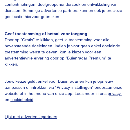
contentmetingen, doelgroepenonderzoek en ontwikkeling van
diensten. Sommige advertentie partners kunnen ook je precieze
Bedrijfsgegevens
geolocatie hiervoor gebruiken.
Veelgestelde vragen
Geef toestemming of betaal voor toegang
Contact
Door op "Gratis" te klikken, geef je toestemming voor alle
bovenstaande doeleinden. Indien je voor geen enkel doeleinde
Toegankelijkheid
toestemming wenst te geven, kun je kiezen voor een
Gebruikersvoorwaarden
advertentievrije ervaring door op “Buienradar Premium” te
klikken.
Adverteren
Buienradar Team
Jouw keuze geldt enkel voor Buienradar en kun je opnieuw
Privacy beleid
aanpassen of intrekken via “Privacy-instellingen” onderaan onze
website of in het menu van onze app. Lees meer in ons
privacy-
Cookie beleid
en
cookiebeleid
.
Privacy instellingen
Gratis weerdata
Lijst met advertentiepartners
@BuienradarNL