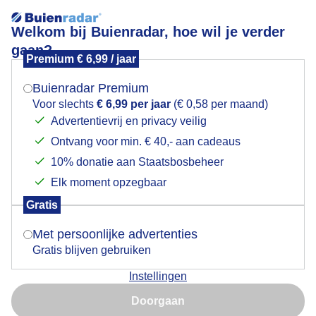
Welkom bij Buienradar, hoe wil je verder
gaan?
Premium € 6,99 / jaar
Mogen we je locatie gebruiken voor het
Lees meer.
weer?
Buienradar Premium
Wat wolken en een drup regen in Cochem
Voor slechts
€ 6,99 per jaar
(€ 0,58 per maand)
Advertentievrij en privacy veilig
Ontvang voor min. € 40,- aan cadeaus
Indien je hier nog geen akkoord op hebt gegeven,
verschijnt er zo een pop-up uit je browser waarin
10% donatie aan Staatsbosbeheer
deze toestemming gevraagd wordt.
Elk moment opzegbaar
Gratis
Is goed, toon de popup
Met persoonlijke advertenties
Gratis blijven gebruiken
Regen
Instellingen
Nu niet, misschien later
Doorgaan
Door: Joyce Derksen
Gemaakt: 07-08-2025, 92x bekeken
Gebruik je Safari en wil je niet elke dag deze pop-up zien?