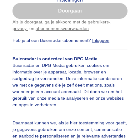
Is goed, toon de popup
Doorgaan
Nu niet, misschien later
Als je doorgaat, ga je akkoord met de
gebruikers-
,
privacy-
en
abonnementsvoorwaarden
.
Gebruik je Safari en wil je niet elke dag deze pop-up
zien?
Heb je al een Buienradar-abonnement?
Inloggen
Klik
hier
om dit aan te passen
Buienradar is onderdeel van DPG Media.
Buienradar en DPG Media gebruiken cookies om
informatie over je apparaat, locatie, browser en
surfgedrag te verzamelen. Deze informatie combineren
we met de gegevens die je zelf deelt met ons, zoals
wanneer je een account aanmaakt. Dit doen we om het
lken en een drup regen
gebruik van onze media te analyseren en onze websites
en apps te verbeteren.
r: Joyce Derksen
Gemaakt: 07-08-2025, 87x bekeken
akantie
Regen
Wolken
Daarnaast kunnen we, als je hier toestemming voor geeft,
je gegevens gebruiken om onze content, communicatie
en aanbod te personaliseren en je relevante advertenties