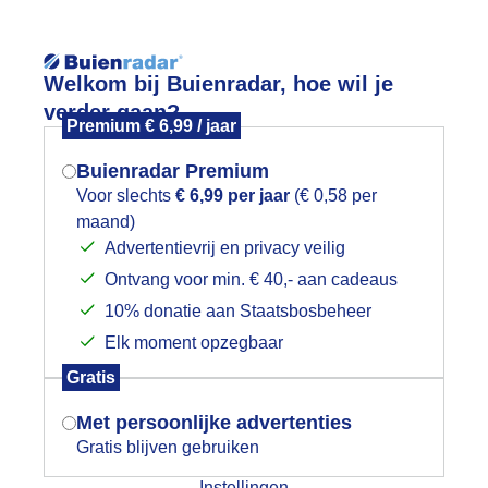
Reisinforma
Welkom bij Buienradar, hoe wil je
verder gaan?
Premium € 6,99 / jaar
Buienradar Premium
Voor slechts
€ 6,99 per jaar
(€ 0,58 per
wijd
Foto en video
Weerzine
maand)
Mogen we je locatie gebruiken voor
Advertentievrij en privacy veilig
het weer?
Zoeken in 
Ontvang voor min. € 40,- aan cadeaus
10% donatie aan Staatsbosbeheer
at meer wolken en een drup regen i
Elk moment opzegbaar
Indien je hier nog geen akkoord op hebt
Gratis
gegeven, verschijnt er zo een pop-up uit
je browser waarin deze toestemming
Met persoonlijke advertenties
gevraagd wordt.
Gratis blijven gebruiken
Instellingen