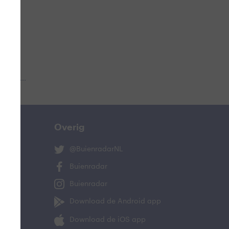
 aub...
Overig
@BuienradarNL
Buienradar
Buienradar
Download de Android app
Download de iOS app