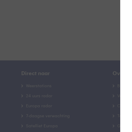
B
Direct naar
Over B
Weerstations
Bedrij
24 uurs radar
Veelge
Europa radar
Contac
7-daagse verwachting
Toegank
Satelliet Europa
Gebrui