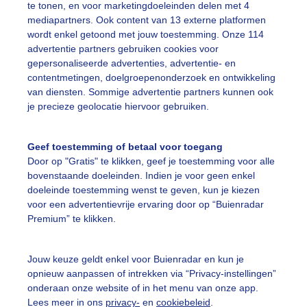
te tonen, en voor marketingdoeleinden delen met 4
ekijk slideshow
mediapartners. Ook content van 13 externe platformen
wordt enkel getoond met jouw toestemming. Onze 114
advertentie partners gebruiken cookies voor
gepersonaliseerde advertenties, advertentie- en
contentmetingen, doelgroepenonderzoek en ontwikkeling
van diensten. Sommige advertentie partners kunnen ook
Een moment geduld
je precieze geolocatie hiervoor gebruiken.
Geef toestemming of betaal voor toegang
Door op "Gratis" te klikken, geef je toestemming voor alle
uienradar
Mijn weer
bovenstaande doeleinden. Indien je voor geen enkel
doeleinde toestemming wenst te geven, kun je kiezen
fsgegevens
De Bilt
voor een advertentievrije ervaring door op “Buienradar
Premium” te klikken.
stelde vragen
t
Jouw keuze geldt enkel voor Buienradar en kun je
elijkheid
opnieuw aanpassen of intrekken via “Privacy-instellingen”
onderaan onze website of in het menu van onze app.
kersvoorwaarden
Lees meer in ons
privacy-
en
cookiebeleid
.