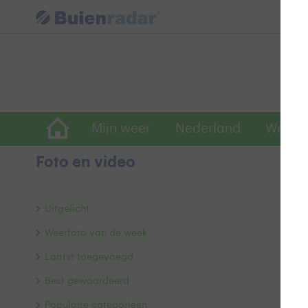
Mijn weer
Nederland
Wereld
Foto en video
W
Uitgelicht
Weerfoto van de week
Laatst toegevoegd
Best gewaardeerd
Populaire categorieën