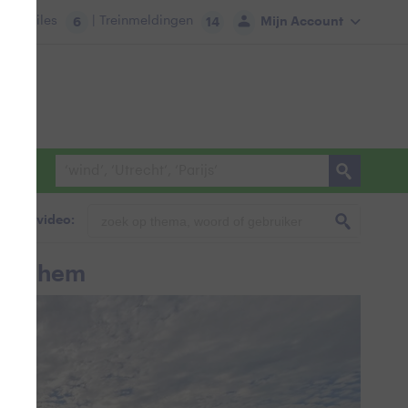
tie:
Files
| Treinmeldingen
Mijn Account
6
14
foto & video:
n Cochem