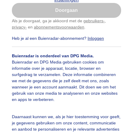
Is goed, toon de popup
Doorgaan
Nu niet, misschien later
Als je doorgaat, ga je akkoord met de
gebruikers-
,
privacy-
en
abonnementsvoorwaarden
.
Gebruik je Safari en wil je niet elke dag deze pop-up
zien?
Heb je al een Buienradar-abonnement?
Inloggen
Klik
hier
om dit aan te passen
Buienradar is onderdeel van DPG Media.
Buienradar en DPG Media gebruiken cookies om
informatie over je apparaat, locatie, browser en
surfgedrag te verzamelen. Deze informatie combineren
we met de gegevens die je zelf deelt met ons, zoals
wanneer je een account aanmaakt. Dit doen we om het
gebruik van onze media te analyseren en onze websites
en apps te verbeteren.
Daarnaast kunnen we, als je hier toestemming voor geeft,
r: Jolanda Bakker
Gemaakt: 07-08-2025, 1141x bekeken
je gegevens gebruiken om onze content, communicatie
en aanbod te personaliseren en je relevante advertenties