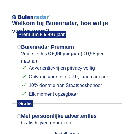
Reisinforma
Welkom bij Buienradar, hoe wil je
verder gaan?
Premium € 6,99 / jaar
Buienradar Premium
Voor slechts
€ 6,99 per jaar
(€ 0,58 per
wijd
Foto en video
Weerzine
maand)
Mogen we je locatie gebruiken voor
Advertentievrij en privacy veilig
het weer?
Zoeken in 
Ontvang voor min. € 40,- aan cadeaus
10% donatie aan Staatsbosbeheer
omerweer
Elk moment opzegbaar
Indien je hier nog geen akkoord op hebt
Gratis
gegeven, verschijnt er zo een pop-up uit
je browser waarin deze toestemming
Met persoonlijke advertenties
gevraagd wordt.
Gratis blijven gebruiken
Instellingen