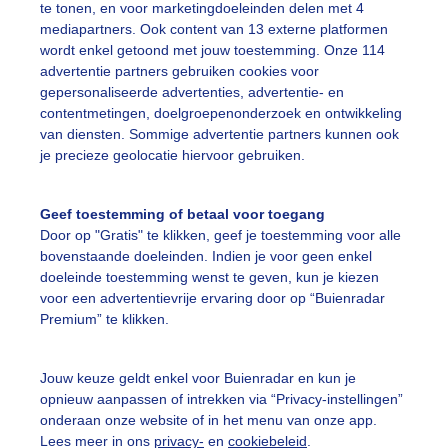
te tonen, en voor marketingdoeleinden delen met 4
mediapartners. Ook content van 13 externe platformen
ekijk slideshow
wordt enkel getoond met jouw toestemming. Onze 114
advertentie partners gebruiken cookies voor
gepersonaliseerde advertenties, advertentie- en
contentmetingen, doelgroepenonderzoek en ontwikkeling
van diensten. Sommige advertentie partners kunnen ook
je precieze geolocatie hiervoor gebruiken.
Een moment geduld
Geef toestemming of betaal voor toegang
Door op "Gratis" te klikken, geef je toestemming voor alle
bovenstaande doeleinden. Indien je voor geen enkel
uienradar
Mijn weer
doeleinde toestemming wenst te geven, kun je kiezen
voor een advertentievrije ervaring door op “Buienradar
fsgegevens
De Bilt
Premium” te klikken.
stelde vragen
Jouw keuze geldt enkel voor Buienradar en kun je
t
opnieuw aanpassen of intrekken via “Privacy-instellingen”
onderaan onze website of in het menu van onze app.
elijkheid
Lees meer in ons
privacy-
en
cookiebeleid
.