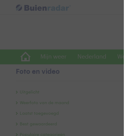
Mijn weer
Nederland
Wereld
Foto en video
Z
Uitgelicht
Weerfoto van de maand
Laatst toegevoegd
Best gewaardeerd
Populaire categorieën