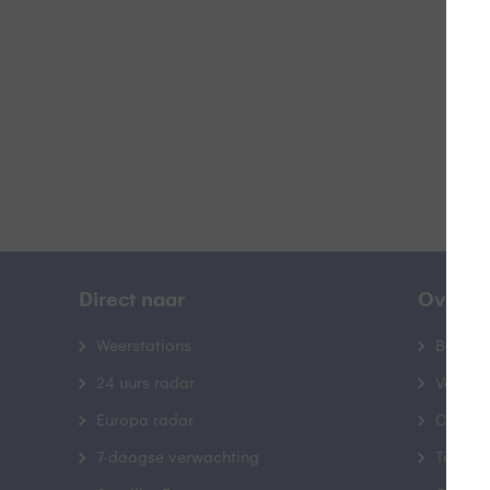
B
Direct naar
Over B
Weerstations
Bedrij
24 uurs radar
Veelge
Europa radar
Contac
7-daagse verwachting
Toegank