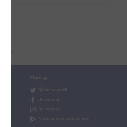
 aub...
Overig
@BuienradarNL
Buienradar
Buienradar
Download de Android app