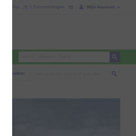
tie:
Files
| Treinmeldingen
Mijn Account
7
12
foto & video: