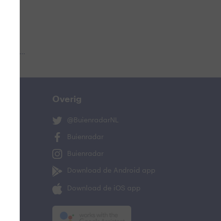
 aub...
Overig
@BuienradarNL
Buienradar
Buienradar
Download de Android app
Download de iOS app