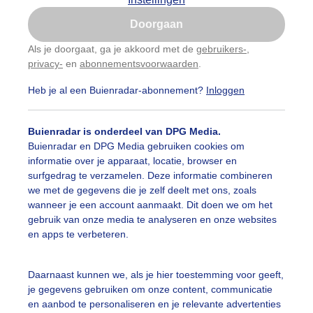
Is goed, toon de popup
Doorgaan
Nu niet, misschien later
Als je doorgaat, ga je akkoord met de
gebruikers-
,
privacy-
en
abonnementsvoorwaarden
.
Gebruik je Safari en wil je niet elke dag deze pop-up
zien?
Heb je al een Buienradar-abonnement?
Inloggen
Klik
hier
om dit aan te passen
Buienradar is onderdeel van DPG Media.
Buienradar en DPG Media gebruiken cookies om
informatie over je apparaat, locatie, browser en
surfgedrag te verzamelen. Deze informatie combineren
we met de gegevens die je zelf deelt met ons, zoals
wanneer je een account aanmaakt. Dit doen we om het
gebruik van onze media te analyseren en onze websites
en apps te verbeteren.
r: René Wolf
Gemaakt: 06-08-2025, 17x bekeken
Daarnaast kunnen we, als je hier toestemming voor geeft,
je gegevens gebruiken om onze content, communicatie
ekijk slideshow
en aanbod te personaliseren en je relevante advertenties