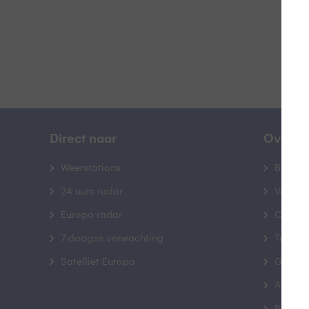
Direct naar
Over B
Weerstations
Bedrij
24 uurs radar
Veelge
Europa radar
Contac
7-daagse verwachting
Toegank
Satelliet Europa
Gebrui
Advert
Buienr