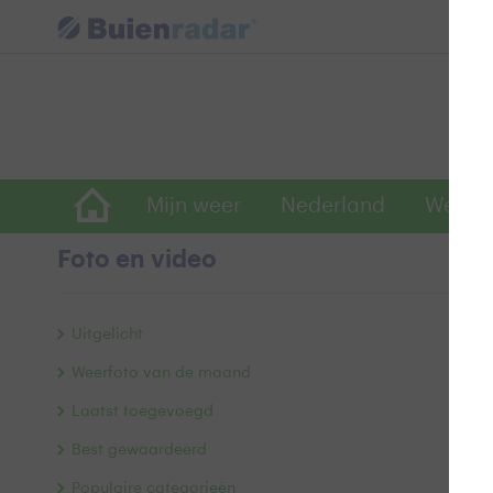
Mijn weer
Nederland
Wereld
Foto en video
S
Uitgelicht
Weerfoto van de maand
Laatst toegevoegd
Best gewaardeerd
Populaire categorieën