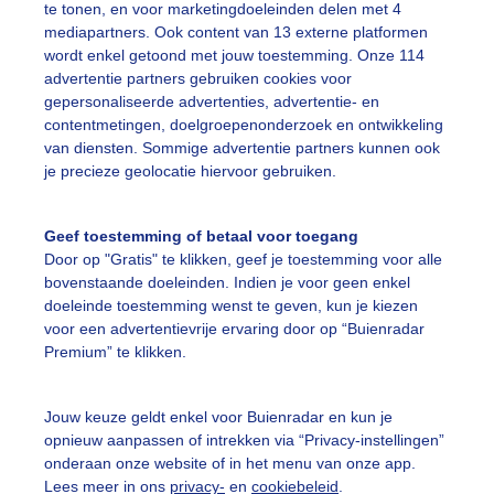
te tonen, en voor marketingdoeleinden delen met 4
mediapartners. Ook content van 13 externe platformen
wordt enkel getoond met jouw toestemming. Onze 114
advertentie partners gebruiken cookies voor
gepersonaliseerde advertenties, advertentie- en
Een moment geduld
contentmetingen, doelgroepenonderzoek en ontwikkeling
van diensten. Sommige advertentie partners kunnen ook
je precieze geolocatie hiervoor gebruiken.
uienradar
Mijn weer
Geef toestemming of betaal voor toegang
Door op "Gratis" te klikken, geef je toestemming voor alle
fsgegevens
De Bilt
bovenstaande doeleinden. Indien je voor geen enkel
doeleinde toestemming wenst te geven, kun je kiezen
stelde vragen
voor een advertentievrije ervaring door op “Buienradar
t
Premium” te klikken.
elijkheid
Jouw keuze geldt enkel voor Buienradar en kun je
kersvoorwaarden
opnieuw aanpassen of intrekken via “Privacy-instellingen”
eren
onderaan onze website of in het menu van onze app.
Lees meer in ons
privacy-
en
cookiebeleid
.
adar Team