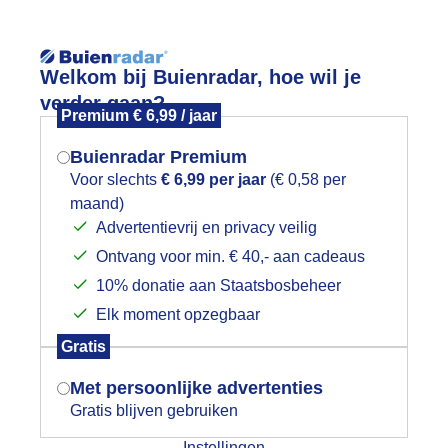
Reisinforma
Welkom bij Buienradar, hoe wil je
verder gaan?
Premium € 6,99 / jaar
Buienradar Premium
Voor slechts
€ 6,99 per jaar
(€ 0,58 per
wijd
Foto en video
Weerzine
maand)
Mogen we je locatie gebruiken voor
Advertentievrij en privacy veilig
het weer?
Zoeken in 
Ontvang voor min. € 40,- aan cadeaus
10% donatie aan Staatsbosbeheer
tapelwolken en paarse heide - Haaks
Elk moment opzegbaar
Indien je hier nog geen akkoord op hebt
Gratis
gegeven, verschijnt er zo een pop-up uit
je browser waarin deze toestemming
Met persoonlijke advertenties
gevraagd wordt.
Gratis blijven gebruiken
Instellingen