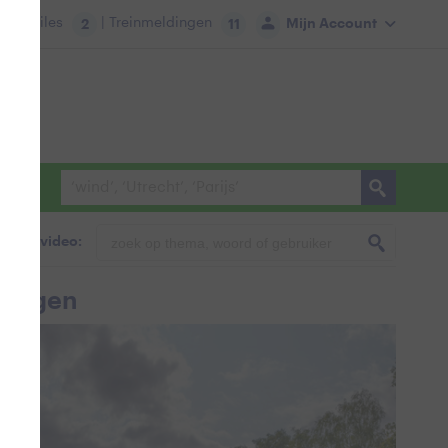
tie:
Files
| Treinmeldingen
Mijn Account
2
11
foto & video:
bergen