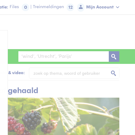
tie:
Files
| Treinmeldingen
Mijn Account
0
12
foto & video:
raf gehaald