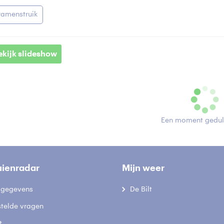
ramenstruik
ekijk slideshow
Een moment geduld
uienradar
Mijn weer
fsgegevens
De Bilt
stelde vragen
t