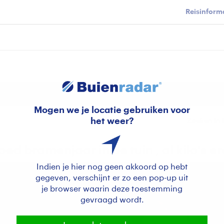
Reisinforma
wijd
Foto en video
Weerzine
Mogen we je locatie gebruiken voor
het weer?
Zoeken in 
ed bramenjaar in de tuin , al kilo's e
Indien je hier nog geen akkoord op hebt
gegeven, verschijnt er zo een pop-up uit
je browser waarin deze toestemming
gevraagd wordt.