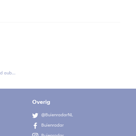
 aub...
Overig
@BuienradarNL
Buienradar
Buienradar