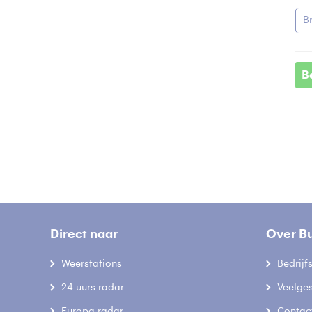
B
B
Direct naar
Over B
Weerstations
Bedrij
24 uurs radar
Veelge
Europa radar
Contac