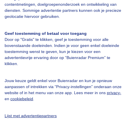
Bedrijfsgegevens
contentmetingen, doelgroepenonderzoek en ontwikkeling van
diensten. Sommige advertentie partners kunnen ook je precieze
Veelgestelde vragen
geolocatie hiervoor gebruiken.
Contact
Toegankelijkheid
Geef toestemming of betaal voor toegang
Door op "Gratis" te klikken, geef je toestemming voor alle
Gebruikersvoorwaarden
bovenstaande doeleinden. Indien je voor geen enkel doeleinde
Adverteren
toestemming wenst te geven, kun je kiezen voor een
advertentievrije ervaring door op “Buienradar Premium” te
Buienradar Team
klikken.
Privacy beleid
Cookie beleid
Jouw keuze geldt enkel voor Buienradar en kun je opnieuw
aanpassen of intrekken via “Privacy-instellingen” onderaan onze
Privacy instellingen
website of in het menu van onze app. Lees meer in ons
privacy-
en
cookiebeleid
.
Gratis weerdata
@BuienradarNL
Lijst met advertentiepartners
Buienradar