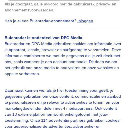
Als je doorgaat, ga je akkoord met de
gebruikers-
,
privacy-
en
Klik
hier
om dit aan te passen
abonnementsvoorwaarden
.
Heb je al een Buienradar-abonnement?
Inloggen
Bekijk slideshow
Buienradar is onderdeel van DPG Media.
Buienradar en DPG Media gebruiken cookies om informatie over
je apparaat, locatie, browser en surfgedrag te verzamelen. Deze
informatie combineren we met de gegevens die je zelf deelt met
ons, zoals wanneer je een account aanmaakt. Dit doen we om
het gebruik van onze media te analyseren en onze websites en
Een moment geduld aub...
apps te verbeteren.
Daarnaast kunnen we, als je hier toestemming voor geeft, je
gegevens gebruiken om onze content, communicatie en aanbod
te personaliseren en je relevante advertenties te tonen, en voor
marketingdoeleinden delen met 4 mediapartners. Ook content
Over Buienradar
van 13 externe platformen wordt enkel getoond met jouw
toestemming. Onze 114 advertentie partners gebruiken cookies
voor gepersonaliseerde advertenties, advertentie- en