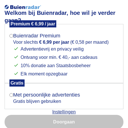
Welkom bij Buienradar, hoe wil je verder
gaan?
Premium € 6,99 / jaar
Mogen we je locatie gebruiken voor het
Zon en wolken met 21 graden rond het middaguur in
weer?
Breda.
Buienradar Premium
Voor slechts
€ 6,99 per jaar
(€ 0,58 per maand)
Advertentievrij en privacy veilig
Ontvang voor min. € 40,- aan cadeaus
Indien je hier nog geen akkoord op hebt gegeven,
verschijnt er zo een pop-up uit je browser waarin
10% donatie aan Staatsbosbeheer
deze toestemming gevraagd wordt.
Elk moment opzegbaar
Gratis
Is goed, toon de popup
Met persoonlijke advertenties
Gratis blijven gebruiken
Instellingen
Nu niet, misschien later
Door: Henk Voermans
Gemaakt: 05-08-2025, 34x bekeken
Doorgaan
Gebruik je Safari en wil je niet elke dag deze pop-up zien?