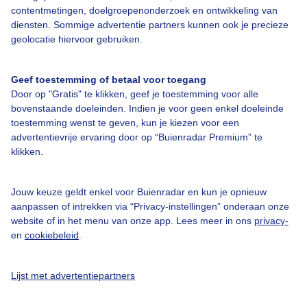
contentmetingen, doelgroepenonderzoek en ontwikkeling van
diensten. Sommige advertentie partners kunnen ook je precieze
Over Buienradar
geolocatie hiervoor gebruiken.
Bedrijfsgegevens
Geef toestemming of betaal voor toegang
Door op "Gratis" te klikken, geef je toestemming voor alle
Veelgestelde vragen
bovenstaande doeleinden. Indien je voor geen enkel doeleinde
toestemming wenst te geven, kun je kiezen voor een
Contact
advertentievrije ervaring door op “Buienradar Premium” te
Toegankelijkheid
klikken.
Gebruikersvoorwaarden
Jouw keuze geldt enkel voor Buienradar en kun je opnieuw
Adverteren
aanpassen of intrekken via “Privacy-instellingen” onderaan onze
Buienradar Team
website of in het menu van onze app. Lees meer in ons
privacy-
en
cookiebeleid
.
Privacy beleid
Cookie beleid
Lijst met advertentiepartners
Privacy instellingen