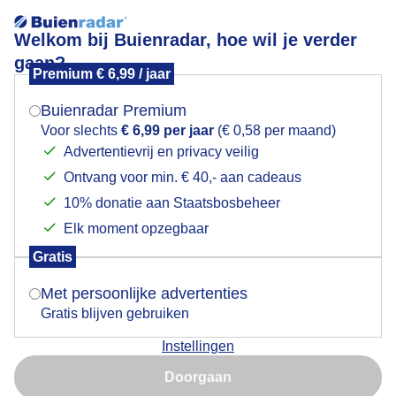
Welkom bij Buienradar, hoe wil je verder
gaan?
Premium € 6,99 / jaar
Mogen we je locatie gebruiken voor het
Wolken en enkele buien
weer?
Buienradar Premium
Voor slechts
€ 6,99 per jaar
(€ 0,58 per maand)
Advertentievrij en privacy veilig
Ontvang voor min. € 40,- aan cadeaus
Indien je hier nog geen akkoord op hebt gegeven,
verschijnt er zo een pop-up uit je browser waarin
10% donatie aan Staatsbosbeheer
deze toestemming gevraagd wordt.
Elk moment opzegbaar
Gratis
Is goed, toon de popup
Met persoonlijke advertenties
Gratis blijven gebruiken
Vandaag, 4 augustus 2025, was het weer in Haarlem
Instellingen
overwegend zomers en licht wisselvallig. De
Nu niet, misschien later
temperatuur lag rond 21 graden en de wind nam in
Doorgaan
kracht toe in de middag uren, windkracht 3 tot 4.
Gebruik je Safari en wil je niet elke dag deze pop-up zien?