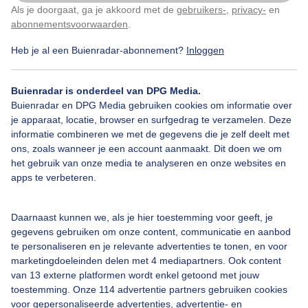
Als je doorgaat, ga je akkoord met de
gebruikers-
,
privacy-
en
Klik
hier
om dit aan te passen
abonnementsvoorwaarden
.
Door: Petr Dorunda
Gemaakt: 04-08-2025, 77x bekeken
Heb je al een Buienradar-abonnement?
Inloggen
Buienradar is onderdeel van DPG Media.
Zomer
Wolken
Wind
Buienradar en DPG Media gebruiken cookies om informatie over
je apparaat, locatie, browser en surfgedrag te verzamelen. Deze
informatie combineren we met de gegevens die je zelf deelt met
ons, zoals wanneer je een account aanmaakt. Dit doen we om
Bekijk slideshow
het gebruik van onze media te analyseren en onze websites en
apps te verbeteren.
Daarnaast kunnen we, als je hier toestemming voor geeft, je
gegevens gebruiken om onze content, communicatie en aanbod
Een moment geduld aub...
te personaliseren en je relevante advertenties te tonen, en voor
marketingdoeleinden delen met 4 mediapartners. Ook content
van 13 externe platformen wordt enkel getoond met jouw
toestemming. Onze 114 advertentie partners gebruiken cookies
voor gepersonaliseerde advertenties, advertentie- en