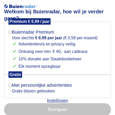
Welkom bij Buienradar, hoe wil je verder
gaan?
Premium € 6,99 / jaar
Mogen we je locatie gebruiken voor het
Grotendeels bewolkt
weer?
Buienradar Premium
Voor slechts
€ 6,99 per jaar
(€ 0,58 per maand)
Advertentievrij en privacy veilig
Ontvang voor min. € 40,- aan cadeaus
Indien je hier nog geen akkoord op hebt gegeven,
verschijnt er zo een pop-up uit je browser waarin
10% donatie aan Staatsbosbeheer
deze toestemming gevraagd wordt.
Elk moment opzegbaar
Gratis
Is goed, toon de popup
Met persoonlijke advertenties
Gratis blijven gebruiken
Veel bewolking met tussendoor glimpen zon met
Instellingen
mogelijk later op de dag regen
Nu niet, misschien later
Doorgaan
Door: Toon Boons
Gemaakt: 04-08-2025, 41x bekeken
Gebruik je Safari en wil je niet elke dag deze pop-up zien?