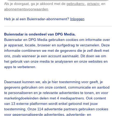
Als je doorgaat, ga je akkoord met de
gebruikers-
,
privacy-
en
Klik
hier
om dit aan te passen
abonnementsvoorwaarden
.
Heb je al een Buienradar-abonnement?
Inloggen
Paarden
Meestbewolkt
Dieren
Buienradar is onderdeel van DPG Media.
Buienradar en DPG Media gebruiken cookies om informatie over
je apparaat, locatie, browser en surfgedrag te verzamelen. Deze
Bekijk slideshow
informatie combineren we met de gegevens die je zelf deelt met
ons, zoals wanneer je een account aanmaakt. Dit doen we om
het gebruik van onze media te analyseren en onze websites en
apps te verbeteren.
Een moment geduld aub...
Daarnaast kunnen we, als je hier toestemming voor geeft, je
gegevens gebruiken om onze content, communicatie en aanbod
te personaliseren en je relevante advertenties te tonen, en voor
marketingdoeleinden delen met 4 mediapartners. Ook content
van 13 externe platformen wordt enkel getoond met jouw
toestemming. Onze 114 advertentie partners gebruiken cookies
voor gepersonaliseerde advertenties, advertentie- en