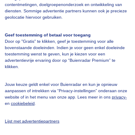
Over Buienradar
contentmetingen, doelgroepenonderzoek en ontwikkeling van
diensten. Sommige advertentie partners kunnen ook je precieze
geolocatie hiervoor gebruiken.
Bedrijfsgegevens
Veelgestelde vragen
Geef toestemming of betaal voor toegang
Door op "Gratis" te klikken, geef je toestemming voor alle
Contact
bovenstaande doeleinden. Indien je voor geen enkel doeleinde
Toegankelijkheid
toestemming wenst te geven, kun je kiezen voor een
advertentievrije ervaring door op “Buienradar Premium” te
Gebruikersvoorwaarden
klikken.
Adverteren
Buienradar Team
Jouw keuze geldt enkel voor Buienradar en kun je opnieuw
aanpassen of intrekken via “Privacy-instellingen” onderaan onze
Privacy beleid
website of in het menu van onze app. Lees meer in ons
privacy-
en
cookiebeleid
.
Cookie beleid
Privacy instellingen
Lijst met advertentiepartners
Gratis weerdata