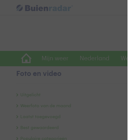
Mijn weer
Nederland
Wereld
Foto en video
z
Uitgelicht
Weerfoto van de maand
Laatst toegevoegd
Best gewaardeerd
Populaire categorieën