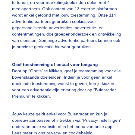
te tonen, en voor marketingdoeleinden delen met 4
graden Celsius
mediapartners. Ook content van 13 externe platformen
wordt enkel getoond met jouw toestemming. Onze 114
r: Corry van Daalen
Gemaakt: 04-08-2025, 37x bekeken
advertentie partners gebruiken cookies voor
gepersonaliseerde advertenties, advertentie- en
contentmetingen, doelgroepenonderzoek en ontwikkeling
onsopkomst
van diensten. Sommige advertentie partners kunnen ook
je precieze geolocatie hiervoor gebruiken.
ekijk slideshow
Geef toestemming of betaal voor toegang
Door op "Gratis" te klikken, geef je toestemming voor alle
bovenstaande doeleinden. Indien je voor geen enkel
doeleinde toestemming wenst te geven, kun je kiezen
voor een advertentievrije ervaring door op “Buienradar
Premium” te klikken.
Een moment geduld
Jouw keuze geldt enkel voor Buienradar en kun je
opnieuw aanpassen of intrekken via “Privacy-instellingen”
onderaan onze website of in het menu van onze app.
uienradar
Mijn weer
Lees meer in ons
privacy-
en
cookiebeleid
.