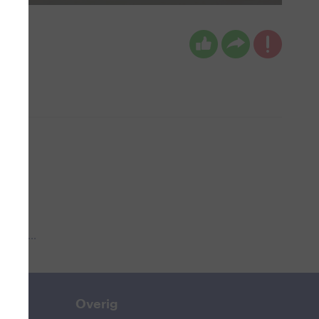
 aub...
Overig