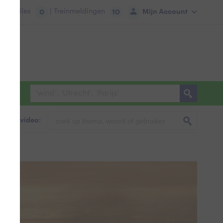
tie:
Files
| Treinmeldingen
Mijn Account
0
10
foto & video: