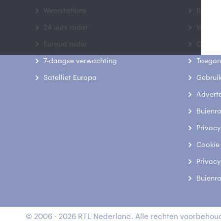
Weerstations
Bedrij
24 uurs radar
Veelge
Europa radar
Contac
7-daagse verwachting
Toegank
Satelliet Europa
Gebrui
Advert
Buienr
Privacy
Cookie
Privacy
Buienr
© 2006 - 2026 RTL Nederland. Alle rechten voorbehoud