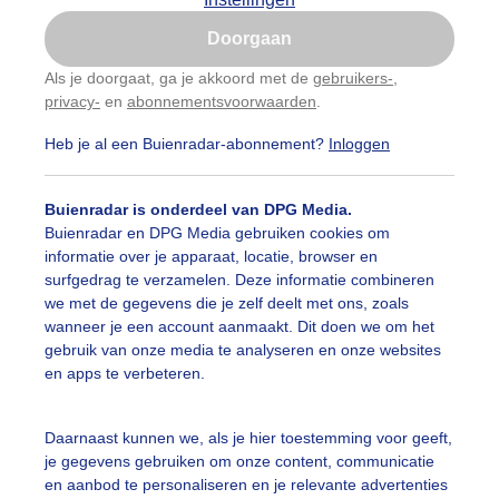
Is goed, toon de popup
Doorgaan
Nu niet, misschien later
Als je doorgaat, ga je akkoord met de
gebruikers-
,
privacy-
en
abonnementsvoorwaarden
.
Gebruik je Safari en wil je niet elke dag deze pop-up
zien?
Heb je al een Buienradar-abonnement?
Inloggen
Klik
hier
om dit aan te passen
Buienradar is onderdeel van DPG Media.
Buienradar en DPG Media gebruiken cookies om
informatie over je apparaat, locatie, browser en
surfgedrag te verzamelen. Deze informatie combineren
we met de gegevens die je zelf deelt met ons, zoals
wanneer je een account aanmaakt. Dit doen we om het
gebruik van onze media te analyseren en onze websites
en apps te verbeteren.
Daarnaast kunnen we, als je hier toestemming voor geeft,
je gegevens gebruiken om onze content, communicatie
en aanbod te personaliseren en je relevante advertenties