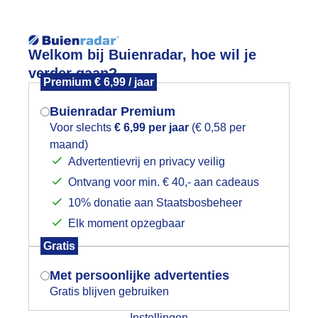
Reisinforma
Welkom bij Buienradar, hoe wil je
verder gaan?
Premium € 6,99 / jaar
Buienradar Premium
Voor slechts
€ 6,99 per jaar
(€ 0,58 per
wijd
Foto en video
Weerzine
maand)
Mogen we je locatie gebruiken voor
Advertentievrij en privacy veilig
het weer?
Zoeken in 
Ontvang voor min. € 40,- aan cadeaus
10% donatie aan Staatsbosbeheer
onsopkomst
Elk moment opzegbaar
Indien je hier nog geen akkoord op hebt
Gratis
gegeven, verschijnt er zo een pop-up uit
je browser waarin deze toestemming
Met persoonlijke advertenties
gevraagd wordt.
Gratis blijven gebruiken
Instellingen