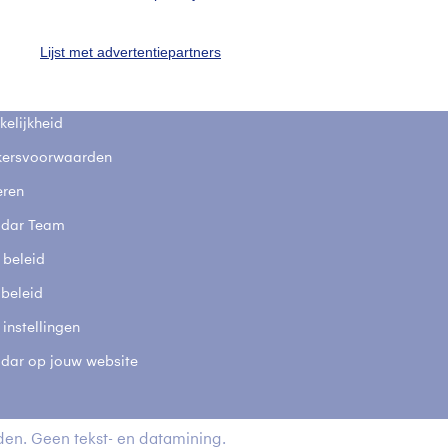
fsgegevens
De Bilt
Lijst met advertentiepartners
stelde vragen
t
elijkheid
kersvoorwaarden
eren
adar Team
 beleid
 beleid
 instellingen
adar op jouw website
en. Geen tekst- en datamining.