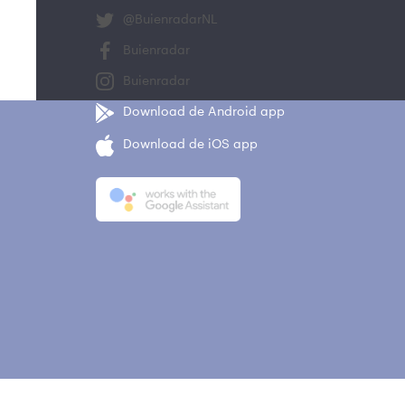
@BuienradarNL
Buienradar
Buienradar
Download de Android app
Download de iOS app