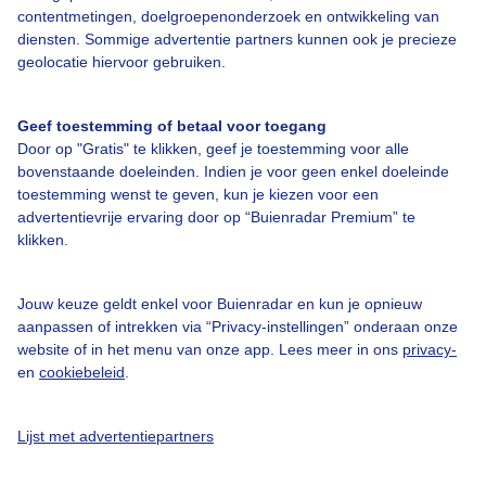
contentmetingen, doelgroepenonderzoek en ontwikkeling van
Over Buienradar
diensten. Sommige advertentie partners kunnen ook je precieze
geolocatie hiervoor gebruiken.
Bedrijfsgegevens
Veelgestelde vragen
Geef toestemming of betaal voor toegang
Door op "Gratis" te klikken, geef je toestemming voor alle
Contact
bovenstaande doeleinden. Indien je voor geen enkel doeleinde
Toegankelijkheid
toestemming wenst te geven, kun je kiezen voor een
advertentievrije ervaring door op “Buienradar Premium” te
Gebruikersvoorwaarden
klikken.
Adverteren
Buienradar Team
Jouw keuze geldt enkel voor Buienradar en kun je opnieuw
aanpassen of intrekken via “Privacy-instellingen” onderaan onze
Privacy beleid
website of in het menu van onze app. Lees meer in ons
privacy-
en
cookiebeleid
.
Cookie beleid
Privacy instellingen
Lijst met advertentiepartners
Gratis weerdata