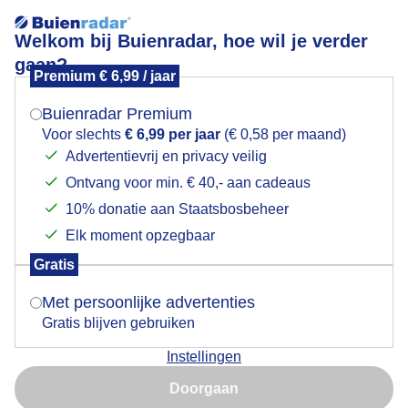
Welkom bij Buienradar, hoe wil je verder
gaan?
Premium € 6,99 / jaar
Mogen we je locatie gebruiken voor het
zonsopkomst
weer?
Buienradar Premium
Voor slechts
€ 6,99 per jaar
(€ 0,58 per maand)
Advertentievrij en privacy veilig
Ontvang voor min. € 40,- aan cadeaus
Indien je hier nog geen akkoord op hebt gegeven,
verschijnt er zo een pop-up uit je browser waarin
10% donatie aan Staatsbosbeheer
deze toestemming gevraagd wordt.
Elk moment opzegbaar
Gratis
Is goed, toon de popup
Met persoonlijke advertenties
Gratis blijven gebruiken
droog, zacht en zwaar bewolkt bij zonsopkomst
Instellingen
vandaag
Nu niet, misschien later
Doorgaan
Door: ben Saanen
Gemaakt: 04-08-2025, 51x bekeken
Gebruik je Safari en wil je niet elke dag deze pop-up zien?