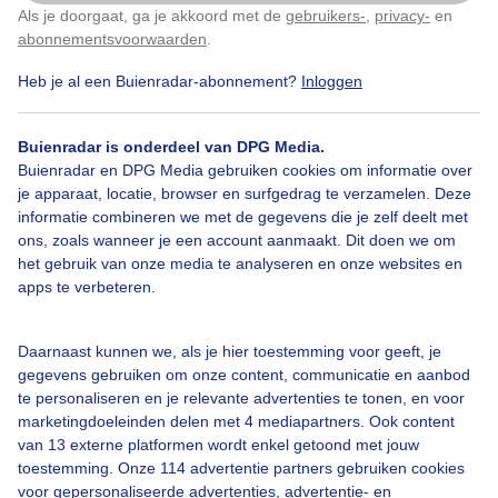
Als je doorgaat, ga je akkoord met de
gebruikers-
,
privacy-
en
Klik
hier
om dit aan te passen
abonnementsvoorwaarden
.
Heb je al een Buienradar-abonnement?
Inloggen
Wolken
Zonsopkomst
Dieren
Buienradar is onderdeel van DPG Media.
Buienradar en DPG Media gebruiken cookies om informatie over
je apparaat, locatie, browser en surfgedrag te verzamelen. Deze
Bekijk slideshow
informatie combineren we met de gegevens die je zelf deelt met
ons, zoals wanneer je een account aanmaakt. Dit doen we om
het gebruik van onze media te analyseren en onze websites en
apps te verbeteren.
Een moment geduld aub...
Daarnaast kunnen we, als je hier toestemming voor geeft, je
gegevens gebruiken om onze content, communicatie en aanbod
te personaliseren en je relevante advertenties te tonen, en voor
marketingdoeleinden delen met 4 mediapartners. Ook content
van 13 externe platformen wordt enkel getoond met jouw
toestemming. Onze 114 advertentie partners gebruiken cookies
voor gepersonaliseerde advertenties, advertentie- en