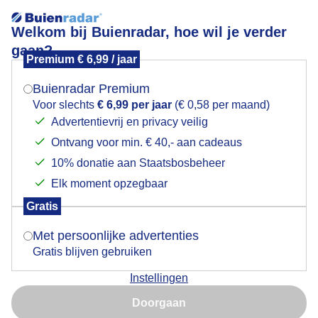
Welkom bij Buienradar, hoe wil je verder
gaan?
Premium € 6,99 / jaar
Mogen we je locatie gebruiken voor het
Koeien in de wei
weer?
Buienradar Premium
Voor slechts
€ 6,99 per jaar
(€ 0,58 per maand)
Advertentievrij en privacy veilig
Ontvang voor min. € 40,- aan cadeaus
Indien je hier nog geen akkoord op hebt gegeven,
verschijnt er zo een pop-up uit je browser waarin
10% donatie aan Staatsbosbeheer
deze toestemming gevraagd wordt.
Elk moment opzegbaar
Gratis
Is goed, toon de popup
Met persoonlijke advertenties
Gratis blijven gebruiken
Koeien in de wei
Instellingen
Nu niet, misschien later
Door: Trudy Fortuijn - van Es
Gemaakt: 03-08-2025, 74x bekeken
Doorgaan
Gebruik je Safari en wil je niet elke dag deze pop-up zien?