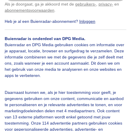
Als je doorgaat, ga je akkoord met de
gebruikers-
,
privacy-
en
Klik
hier
om dit aan te passen
abonnementsvoorwaarden
.
Heb je al een Buienradar-abonnement?
Inloggen
Wolken
Wind
Dieren
Buienradar is onderdeel van DPG Media.
Buienradar en DPG Media gebruiken cookies om informatie over
Bekijk slideshow
je apparaat, locatie, browser en surfgedrag te verzamelen. Deze
informatie combineren we met de gegevens die je zelf deelt met
ons, zoals wanneer je een account aanmaakt. Dit doen we om
het gebruik van onze media te analyseren en onze websites en
apps te verbeteren.
Een moment geduld aub...
Daarnaast kunnen we, als je hier toestemming voor geeft, je
gegevens gebruiken om onze content, communicatie en aanbod
te personaliseren en je relevante advertenties te tonen, en voor
marketingdoeleinden delen met 4 mediapartners. Ook content
van 13 externe platformen wordt enkel getoond met jouw
toestemming. Onze 114 advertentie partners gebruiken cookies
voor gepersonaliseerde advertenties, advertentie- en
Over Buienradar