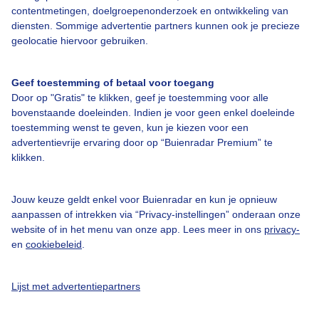
contentmetingen, doelgroepenonderzoek en ontwikkeling van
diensten. Sommige advertentie partners kunnen ook je precieze
Bedrijfsgegevens
geolocatie hiervoor gebruiken.
Veelgestelde vragen
Geef toestemming of betaal voor toegang
Contact
Door op "Gratis" te klikken, geef je toestemming voor alle
Toegankelijkheid
bovenstaande doeleinden. Indien je voor geen enkel doeleinde
toestemming wenst te geven, kun je kiezen voor een
Gebruikersvoorwaarden
advertentievrije ervaring door op “Buienradar Premium” te
klikken.
Adverteren
Buienradar Team
Jouw keuze geldt enkel voor Buienradar en kun je opnieuw
Privacy beleid
aanpassen of intrekken via “Privacy-instellingen” onderaan onze
website of in het menu van onze app. Lees meer in ons
privacy-
Cookie beleid
en
cookiebeleid
.
Privacy instellingen
Gratis weerdata
Lijst met advertentiepartners
@BuienradarNL