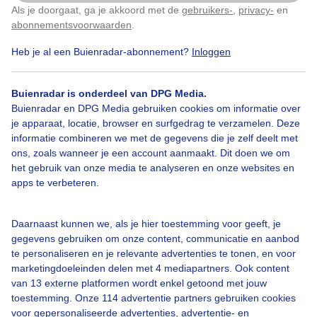
Als je doorgaat, ga je akkoord met de
gebruikers-
,
privacy-
en
Klik
hier
om dit aan te passen
abonnementsvoorwaarden
.
Heb je al een Buienradar-abonnement?
Inloggen
Bekijk slideshow
Buienradar is onderdeel van DPG Media.
Buienradar en DPG Media gebruiken cookies om informatie over
je apparaat, locatie, browser en surfgedrag te verzamelen. Deze
informatie combineren we met de gegevens die je zelf deelt met
ons, zoals wanneer je een account aanmaakt. Dit doen we om
Een moment geduld aub...
het gebruik van onze media te analyseren en onze websites en
apps te verbeteren.
Daarnaast kunnen we, als je hier toestemming voor geeft, je
gegevens gebruiken om onze content, communicatie en aanbod
te personaliseren en je relevante advertenties te tonen, en voor
Over Buienradar
marketingdoeleinden delen met 4 mediapartners. Ook content
van 13 externe platformen wordt enkel getoond met jouw
toestemming. Onze 114 advertentie partners gebruiken cookies
Bedrijfsgegevens
voor gepersonaliseerde advertenties, advertentie- en