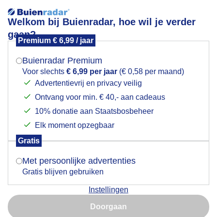
Welkom bij Buienradar, hoe wil je verder
gaan?
Premium € 6,99 / jaar
Mogen we je locatie gebruiken voor het
Steeds meer wolken en appels aan de bomen
weer?
Buienradar Premium
Voor slechts
€ 6,99 per jaar
(€ 0,58 per maand)
Advertentievrij en privacy veilig
Ontvang voor min. € 40,- aan cadeaus
Indien je hier nog geen akkoord op hebt gegeven,
verschijnt er zo een pop-up uit je browser waarin
10% donatie aan Staatsbosbeheer
deze toestemming gevraagd wordt.
Elk moment opzegbaar
Gratis
Is goed, toon de popup
Met persoonlijke advertenties
Gratis blijven gebruiken
Instellingen
Nu niet, misschien later
Door: Burry van den Brink
Gemaakt: 03-08-2025, 59x bekeken
Doorgaan
Gebruik je Safari en wil je niet elke dag deze pop-up zien?