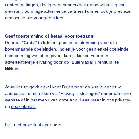
contentmetingen, doelgroepenonderzoek en ontwikkeling van
Veelgestelde vragen
diensten. Sommige advertentie partners kunnen ook je precieze
Contact
geolocatie hiervoor gebruiken.
Toegankelijkheid
Geef toestemming of betaal voor toegang
Gebruikersvoorwaarden
Door op "Gratis" te klikken, geef je toestemming voor alle
Adverteren
bovenstaande doeleinden. Indien je voor geen enkel doeleinde
toestemming wenst te geven, kun je kiezen voor een
Buienradar Team
advertentievrije ervaring door op “Buienradar Premium” te
klikken.
Privacy beleid
Cookie beleid
Jouw keuze geldt enkel voor Buienradar en kun je opnieuw
Privacy instellingen
aanpassen of intrekken via “Privacy-instellingen” onderaan onze
website of in het menu van onze app. Lees meer in ons
privacy-
Gratis weerdata
en
cookiebeleid
.
@BuienradarNL
Lijst met advertentiepartners
Buienradar
Buienradar