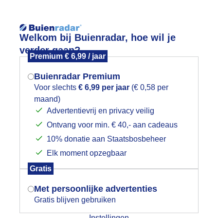
Reisinforma
Welkom bij Buienradar, hoe wil je
verder gaan?
Premium € 6,99 / jaar
Buienradar Premium
Voor slechts
€ 6,99 per jaar
(€ 0,58 per
wijd
Foto en video
Weerzine
maand)
Mogen we je locatie gebruiken voor
Advertentievrij en privacy veilig
het weer?
Zoeken in 
Ontvang voor min. € 40,- aan cadeaus
10% donatie aan Staatsbosbeheer
onker grijze lucht, op de voorgrond z
Elk moment opzegbaar
Indien je hier nog geen akkoord op hebt
Gratis
gegeven, verschijnt er zo een pop-up uit
je browser waarin deze toestemming
Met persoonlijke advertenties
gevraagd wordt.
Gratis blijven gebruiken
Instellingen