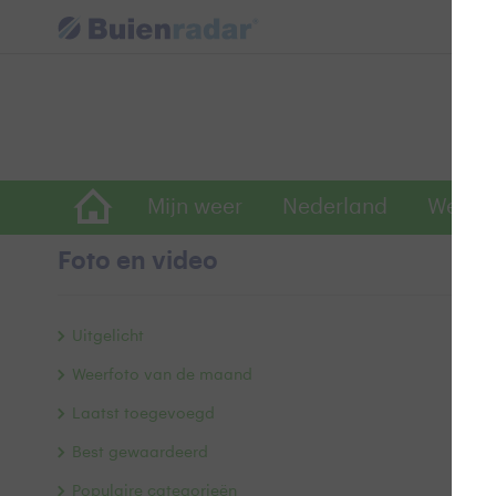
Mijn weer
Nederland
Wereld
Foto en video
D
Uitgelicht
Weerfoto van de maand
Laatst toegevoegd
Best gewaardeerd
Populaire categorieën