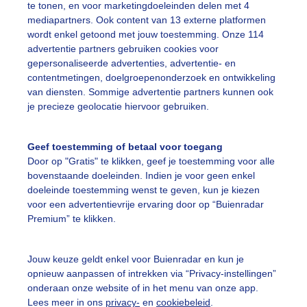
te tonen, en voor marketingdoeleinden delen met 4
mediapartners. Ook content van 13 externe platformen
onopdevoorgrond
Donkergrijzelucht
wordt enkel getoond met jouw toestemming. Onze 114
advertentie partners gebruiken cookies voor
gepersonaliseerde advertenties, advertentie- en
ekijk slideshow
contentmetingen, doelgroepenonderzoek en ontwikkeling
van diensten. Sommige advertentie partners kunnen ook
je precieze geolocatie hiervoor gebruiken.
Geef toestemming of betaal voor toegang
Door op "Gratis" te klikken, geef je toestemming voor alle
Een moment geduld
bovenstaande doeleinden. Indien je voor geen enkel
doeleinde toestemming wenst te geven, kun je kiezen
voor een advertentievrije ervaring door op “Buienradar
Premium” te klikken.
uienradar
Mijn weer
Jouw keuze geldt enkel voor Buienradar en kun je
fsgegevens
De Bilt
opnieuw aanpassen of intrekken via “Privacy-instellingen”
stelde vragen
onderaan onze website of in het menu van onze app.
Lees meer in ons
privacy-
en
cookiebeleid
.
t