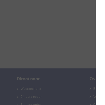
Z
B
Direct naar
Over B
Weerstations
Bedrij
24 uurs radar
Veelge
Europa radar
Contac