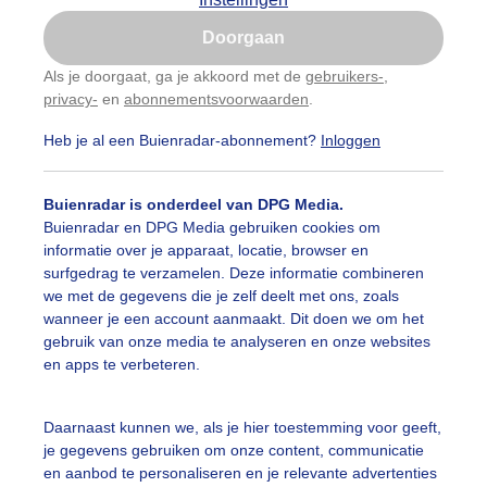
Is goed, toon de popup
Doorgaan
Nu niet, misschien later
Als je doorgaat, ga je akkoord met de
gebruikers-
,
privacy-
en
abonnementsvoorwaarden
.
Gebruik je Safari en wil je niet elke dag deze pop-up
zien?
Heb je al een Buienradar-abonnement?
Inloggen
Klik
hier
om dit aan te passen
Buienradar is onderdeel van DPG Media.
Buienradar en DPG Media gebruiken cookies om
informatie over je apparaat, locatie, browser en
surfgedrag te verzamelen. Deze informatie combineren
we met de gegevens die je zelf deelt met ons, zoals
wanneer je een account aanmaakt. Dit doen we om het
gebruik van onze media te analyseren en onze websites
en apps te verbeteren.
ker grijze lucht, op de voorgrond zon
Daarnaast kunnen we, als je hier toestemming voor geeft,
je gegevens gebruiken om onze content, communicatie
r: ria brasser
Gemaakt: 02-08-2025, 61x bekeken
en aanbod te personaliseren en je relevante advertenties