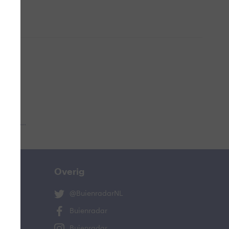
 aub...
Overig
@BuienradarNL
Buienradar
Buienradar