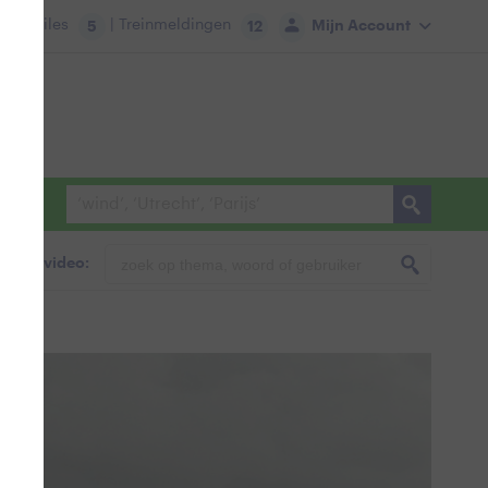
tie:
Files
| Treinmeldingen
Mijn Account
5
12
foto & video:
on