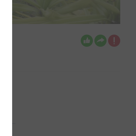
 aub...