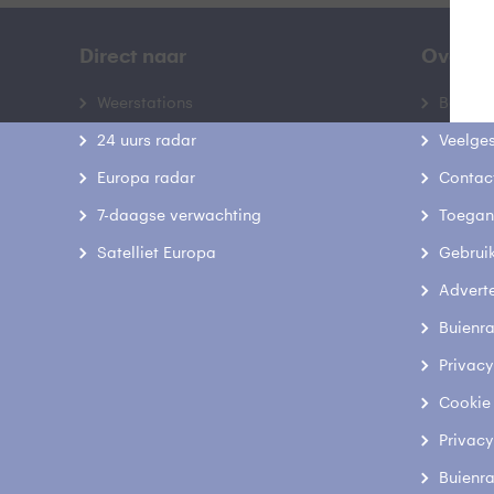
Direct naar
Over B
Weerstations
Bedrij
24 uurs radar
Veelge
Europa radar
Contac
7-daagse verwachting
Toegank
Satelliet Europa
Gebrui
Advert
Buienr
Privacy
Cookie
Privacy
Buienr