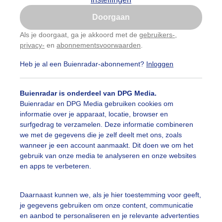
Is goed, toon de popup
Doorgaan
Nu niet, misschien later
Als je doorgaat, ga je akkoord met de
gebruikers-
,
privacy-
en
abonnementsvoorwaarden
.
Gebruik je Safari en wil je niet elke dag deze pop-up
zien?
Heb je al een Buienradar-abonnement?
Inloggen
Klik
hier
om dit aan te passen
Buienradar is onderdeel van DPG Media.
Buienradar en DPG Media gebruiken cookies om
informatie over je apparaat, locatie, browser en
surfgedrag te verzamelen. Deze informatie combineren
we met de gegevens die je zelf deelt met ons, zoals
wanneer je een account aanmaakt. Dit doen we om het
gebruik van onze media te analyseren en onze websites
en apps te verbeteren.
Daarnaast kunnen we, als je hier toestemming voor geeft,
je gegevens gebruiken om onze content, communicatie
en aanbod te personaliseren en je relevante advertenties