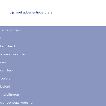
uienradar
Mijn weer
Lijst met advertentiepartners
fsgegevens
De Bilt
stelde vragen
t
elijkheid
kersvoorwaarden
eren
adar Team
 beleid
 beleid
 instellingen
adar op jouw website