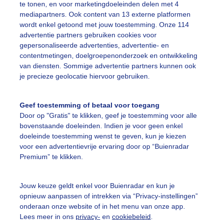
te tonen, en voor marketingdoeleinden delen met 4
mediapartners. Ook content van 13 externe platformen
wordt enkel getoond met jouw toestemming. Onze 114
advertentie partners gebruiken cookies voor
gepersonaliseerde advertenties, advertentie- en
is heel veel water gevallen.
contentmetingen, doelgroepenonderzoek en ontwikkeling
van diensten. Sommige advertentie partners kunnen ook
r: Anne Kuipers
Gemaakt: 02-08-2025, 65x bekeken
je precieze geolocatie hiervoor gebruiken.
omer
Regen
Wolken
Geef toestemming of betaal voor toegang
Door op "Gratis" te klikken, geef je toestemming voor alle
bovenstaande doeleinden. Indien je voor geen enkel
ekijk slideshow
doeleinde toestemming wenst te geven, kun je kiezen
voor een advertentievrije ervaring door op “Buienradar
Premium” te klikken.
Jouw keuze geldt enkel voor Buienradar en kun je
opnieuw aanpassen of intrekken via “Privacy-instellingen”
Een moment geduld
onderaan onze website of in het menu van onze app.
Lees meer in ons
privacy-
en
cookiebeleid
.