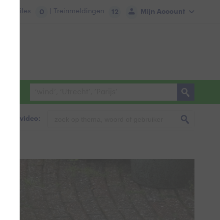
tie:
Files
| Treinmeldingen
Mijn Account
0
12
foto & video: