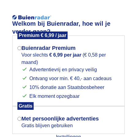
Reisinforma
Welkom bij Buienradar, hoe wil je
verder gaan?
Premium € 6,99 / jaar
Buienradar Premium
Voor slechts
€ 6,99 per jaar
(€ 0,58 per
wijd
Foto en video
Weerzine
maand)
Mogen we je locatie gebruiken voor
Advertentievrij en privacy veilig
het weer?
Zoeken in 
Ontvang voor min. € 40,- aan cadeaus
10% donatie aan Staatsbosbeheer
er felle regenbuien.
Elk moment opzegbaar
Indien je hier nog geen akkoord op hebt
Gratis
gegeven, verschijnt er zo een pop-up uit
je browser waarin deze toestemming
Met persoonlijke advertenties
gevraagd wordt.
Gratis blijven gebruiken
Instellingen