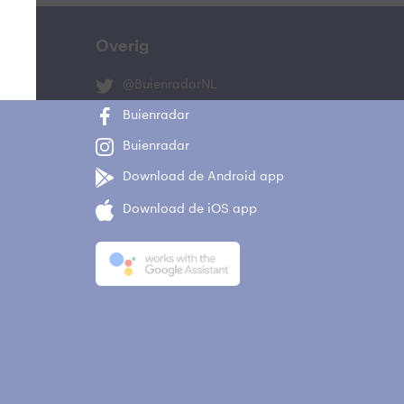
Overig
@BuienradarNL
Buienradar
Buienradar
Download de Android app
Download de iOS app