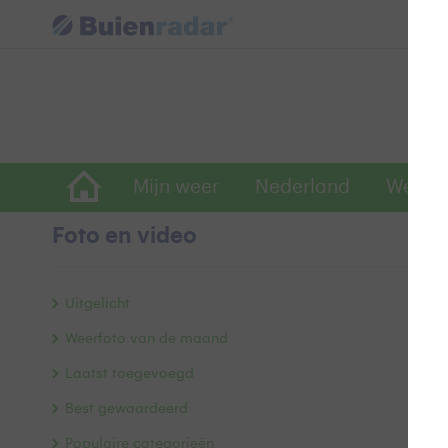
Mijn weer
Nederland
Wereld
Foto en video
Ze
Uitgelicht
Weerfoto van de maand
Laatst toegevoegd
Best gewaardeerd
Populaire categorieën