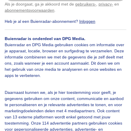
Als je doorgaat, ga je akkoord met de
gebruikers-
,
privacy-
en
Klik
hier
om dit aan te passen
abonnementsvoorwaarden
.
Heb je al een Buienradar-abonnement?
Inloggen
Zomer
Regen
Wolken
Buienradar is onderdeel van DPG Media.
Buienradar en DPG Media gebruiken cookies om informatie over
Bekijk slideshow
je apparaat, locatie, browser en surfgedrag te verzamelen. Deze
informatie combineren we met de gegevens die je zelf deelt met
ons, zoals wanneer je een account aanmaakt. Dit doen we om
het gebruik van onze media te analyseren en onze websites en
apps te verbeteren.
Een moment geduld aub...
Daarnaast kunnen we, als je hier toestemming voor geeft, je
gegevens gebruiken om onze content, communicatie en aanbod
te personaliseren en je relevante advertenties te tonen, en voor
marketingdoeleinden delen met 4 mediapartners. Ook content
van 13 externe platformen wordt enkel getoond met jouw
toestemming. Onze 114 advertentie partners gebruiken cookies
voor gepersonaliseerde advertenties, advertentie- en
Over Buienradar