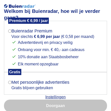
Welkom bij Buienradar, hoe wil je verder
gaan?
Premium € 6,99 / jaar
Mogen we je locatie gebruiken voor het
Waar is de zomer
weer?
Buienradar Premium
Voor slechts
€ 6,99 per jaar
(€ 0,58 per maand)
Advertentievrij en privacy veilig
Ontvang voor min. € 40,- aan cadeaus
Indien je hier nog geen akkoord op hebt gegeven,
verschijnt er zo een pop-up uit je browser waarin
10% donatie aan Staatsbosbeheer
deze toestemming gevraagd wordt.
Elk moment opzegbaar
Gratis
Is goed, toon de popup
Met persoonlijke advertenties
Gratis blijven gebruiken
Waar is de zomer
Instellingen
Nu niet, misschien later
Door: Jeroen van Rossum
Gemaakt: 02-08-2025, 39x bekeken
Doorgaan
Gebruik je Safari en wil je niet elke dag deze pop-up zien?