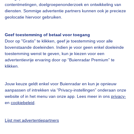
contentmetingen, doelgroepenonderzoek en ontwikkeling van
diensten. Sommige advertentie partners kunnen ook je precieze
Bedrijfsgegevens
geolocatie hiervoor gebruiken.
Veelgestelde vragen
Geef toestemming of betaal voor toegang
Contact
Door op "Gratis" te klikken, geef je toestemming voor alle
Toegankelijkheid
bovenstaande doeleinden. Indien je voor geen enkel doeleinde
toestemming wenst te geven, kun je kiezen voor een
Gebruikersvoorwaarden
advertentievrije ervaring door op “Buienradar Premium” te
klikken.
Adverteren
Buienradar Team
Jouw keuze geldt enkel voor Buienradar en kun je opnieuw
Privacy beleid
aanpassen of intrekken via “Privacy-instellingen” onderaan onze
website of in het menu van onze app. Lees meer in ons
privacy-
Cookie beleid
en
cookiebeleid
.
Privacy instellingen
Gratis weerdata
Lijst met advertentiepartners
@BuienradarNL