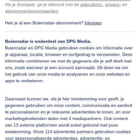
Als je doorgaat, ga je akkoord met de
gebruikers-
,
privacy-
en
Klik
hier
om dit aan te passen
abonnementsvoorwaarden
.
Door: ria brasser
Gemaakt: 31-07-2025, 57x bekeken
Heb je al een Buienradar-abonnement?
Inloggen
Buienradar is onderdeel van DPG Media.
Schuilenonderafdak
Onderdeparaplu
Regen
Buienradar en DPG Media gebruiken cookies om informatie over
je apparaat, locatie, browser en surfgedrag te verzamelen. Deze
informatie combineren we met de gegevens die je zelf deelt met
ons, zoals wanneer je een account aanmaakt. Dit doen we om
Bekijk slideshow
het gebruik van onze media te analyseren en onze websites en
apps te verbeteren.
Daarnaast kunnen we, als je hier toestemming voor geeft, je
gegevens gebruiken om onze content, communicatie en aanbod
Een moment geduld aub...
te personaliseren en je relevante advertenties te tonen, en voor
marketingdoeleinden delen met 4 mediapartners. Ook content
van 13 externe platformen wordt enkel getoond met jouw
toestemming. Onze 114 advertentie partners gebruiken cookies
voor gepersonaliseerde advertenties, advertentie- en