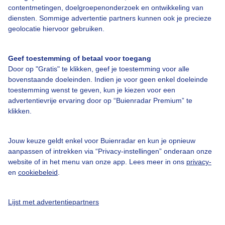
contentmetingen, doelgroepenonderzoek en ontwikkeling van
diensten. Sommige advertentie partners kunnen ook je precieze
geolocatie hiervoor gebruiken.
Over Buienradar
Geef toestemming of betaal voor toegang
Bedrijfsgegevens
Door op "Gratis" te klikken, geef je toestemming voor alle
Veelgestelde vragen
bovenstaande doeleinden. Indien je voor geen enkel doeleinde
toestemming wenst te geven, kun je kiezen voor een
Contact
advertentievrije ervaring door op “Buienradar Premium” te
Toegankelijkheid
klikken.
Gebruikersvoorwaarden
Jouw keuze geldt enkel voor Buienradar en kun je opnieuw
Adverteren
aanpassen of intrekken via “Privacy-instellingen” onderaan onze
website of in het menu van onze app. Lees meer in ons
privacy-
Buienradar Team
en
cookiebeleid
.
Privacy beleid
Cookie beleid
Lijst met advertentiepartners
Privacy instellingen