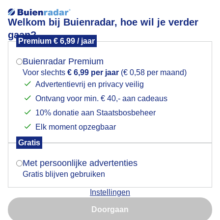
Welkom bij Buienradar, hoe wil je verder
gaan?
Premium € 6,99 / jaar
Mogen we je locatie gebruiken voor het
Lees meer.
weer?
Buienradar Premium
Stevige regenbui
Voor slechts
€ 6,99 per jaar
(€ 0,58 per maand)
Advertentievrij en privacy veilig
Ontvang voor min. € 40,- aan cadeaus
Indien je hier nog geen akkoord op hebt gegeven,
verschijnt er zo een pop-up uit je browser waarin
10% donatie aan Staatsbosbeheer
deze toestemming gevraagd wordt.
Elk moment opzegbaar
Gratis
Is goed, toon de popup
Met persoonlijke advertenties
Gratis blijven gebruiken
Instellingen
Nu niet, misschien later
Met paraplu schuilen onder afdak voor stevige
Doorgaan
regenbui
Gebruik je Safari en wil je niet elke dag deze pop-up zien?