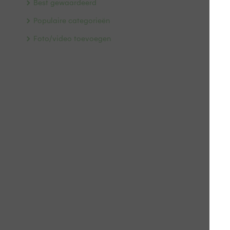
Best gewaardeerd
Populaire categorieën
Foto/video toevoegen