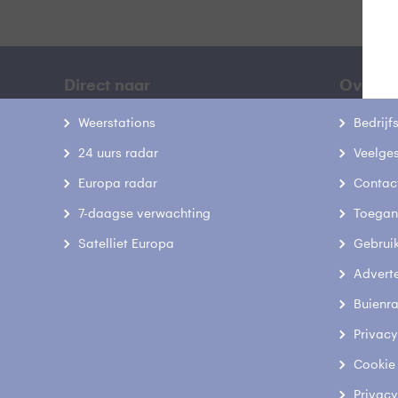
Direct naar
Over B
Weerstations
Bedrij
24 uurs radar
Veelge
Europa radar
Contac
7-daagse verwachting
Toegank
Satelliet Europa
Gebrui
Advert
Buienr
Privacy
Cookie
Privacy