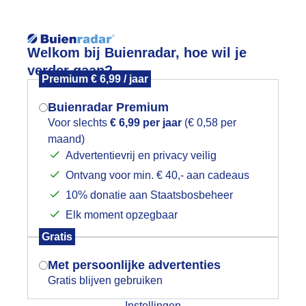
Reisinforma
Welkom bij Buienradar, hoe wil je
verder gaan?
Premium € 6,99 / jaar
Buienradar Premium
Voor slechts
€ 6,99 per jaar
(€ 0,58 per
Lees meer.
maand)
Mogen we je locatie gebruiken voor
Advertentievrij en privacy veilig
wijd
Foto en video
Weerzine
het weer?
Ontvang voor min. € 40,- aan cadeaus
10% donatie aan Staatsbosbeheer
Zoeken in 
Elk moment opzegbaar
Indien je hier nog geen akkoord op hebt
a de bui
Gratis
gegeven, verschijnt er zo een pop-up uit
je browser waarin deze toestemming
Met persoonlijke advertenties
gevraagd wordt.
Gratis blijven gebruiken
Instellingen