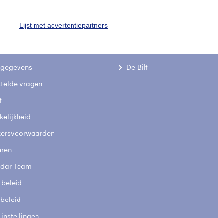
Een moment geduld
Lijst met advertentiepartners
uienradar
Mijn weer
fsgegevens
De Bilt
stelde vragen
t
elijkheid
kersvoorwaarden
eren
adar Team
 beleid
 beleid
 instellingen