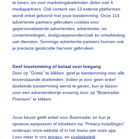
te tonen, en voor marketingdoeleinden delen met 4
mediapartners. Ook content van 13 externe platformen
wordt enkel getoond met jouw toestemming. Onze 114
advertentie partners gebruiken cookies voor
gepersonaliseerde advertenties, advertentie- en
contentmetingen, doelgroepenonderzoek en ontwikkeling
van diensten. Sommige advertentie partners kunnen ook
de bui was het rustig op het Wad
je precieze geolocatie hiervoor gebruiken.
r: Jacoba de Graaf
Gemaakt: 30-07-2025, 39x bekeken
Geef toestemming of betaal voor toegang
Door op "Gratis" te klikken, geef je toestemming voor alle
egen
Wolken
Wind
bovenstaande doeleinden. Indien je voor geen enkel
doeleinde toestemming wenst te geven, kun je kiezen
voor een advertentievrije ervaring door op “Buienradar
ekijk slideshow
Premium” te klikken.
Jouw keuze geldt enkel voor Buienradar en kun je
opnieuw aanpassen of intrekken via “Privacy-instellingen”
onderaan onze website of in het menu van onze app.
Lees meer in ons
privacy-
en
cookiebeleid
.