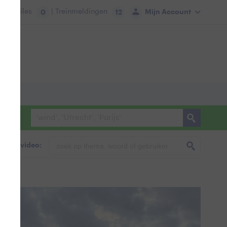
tie:
Files
| Treinmeldingen
Mijn Account
0
12
foto & video: