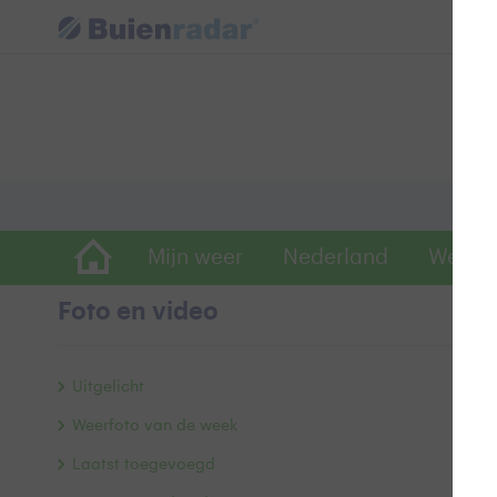
Mijn weer
Nederland
Wereld
Foto en video
N
Uitgelicht
Weerfoto van de week
Laatst toegevoegd