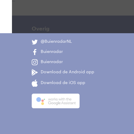
 aub...
Overig
@BuienradarNL
Buienradar
Buienradar
Download de Android app
Download de iOS app