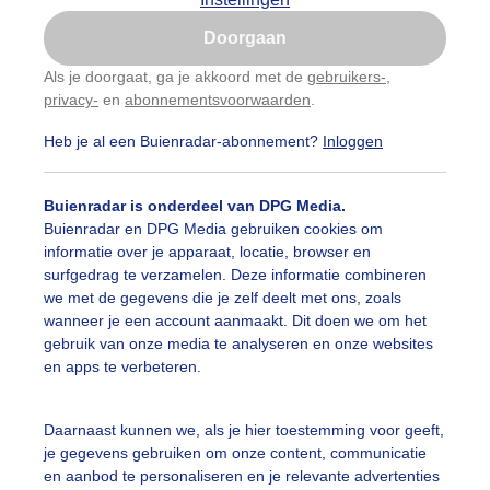
Is goed, toon de popup
Doorgaan
Nu niet, misschien later
Als je doorgaat, ga je akkoord met de
gebruikers-
,
privacy-
en
abonnementsvoorwaarden
.
Gebruik je Safari en wil je niet elke dag deze pop-up
zien?
Heb je al een Buienradar-abonnement?
Inloggen
Klik
hier
om dit aan te passen
Buienradar is onderdeel van DPG Media.
Buienradar en DPG Media gebruiken cookies om
informatie over je apparaat, locatie, browser en
surfgedrag te verzamelen. Deze informatie combineren
we met de gegevens die je zelf deelt met ons, zoals
wanneer je een account aanmaakt. Dit doen we om het
gebruik van onze media te analyseren en onze websites
en apps te verbeteren.
Daarnaast kunnen we, als je hier toestemming voor geeft,
je gegevens gebruiken om onze content, communicatie
en aanbod te personaliseren en je relevante advertenties