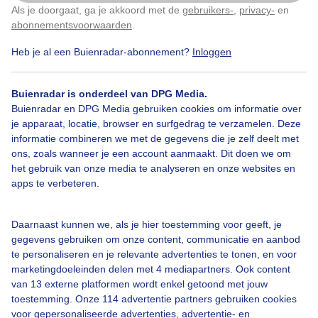
Als je doorgaat, ga je akkoord met de
gebruikers-
,
privacy-
en
Klik
hier
om dit aan te passen
abonnementsvoorwaarden
.
Heb je al een Buienradar-abonnement?
Inloggen
Stapelwolkje
Hemelsblauwelucht
Buienradar is onderdeel van DPG Media.
Buienradar en DPG Media gebruiken cookies om informatie over
Bekijk slideshow
je apparaat, locatie, browser en surfgedrag te verzamelen. Deze
informatie combineren we met de gegevens die je zelf deelt met
ons, zoals wanneer je een account aanmaakt. Dit doen we om
het gebruik van onze media te analyseren en onze websites en
apps te verbeteren.
Een moment geduld aub...
Daarnaast kunnen we, als je hier toestemming voor geeft, je
gegevens gebruiken om onze content, communicatie en aanbod
te personaliseren en je relevante advertenties te tonen, en voor
marketingdoeleinden delen met 4 mediapartners. Ook content
van 13 externe platformen wordt enkel getoond met jouw
toestemming. Onze 114 advertentie partners gebruiken cookies
voor gepersonaliseerde advertenties, advertentie- en
Over Buienradar