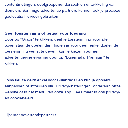
contentmetingen, doelgroepenonderzoek en ontwikkeling van
diensten. Sommige advertentie partners kunnen ook je precieze
Bedrijfsgegevens
geolocatie hiervoor gebruiken.
Veelgestelde vragen
Geef toestemming of betaal voor toegang
Contact
Door op "Gratis" te klikken, geef je toestemming voor alle
Toegankelijkheid
bovenstaande doeleinden. Indien je voor geen enkel doeleinde
toestemming wenst te geven, kun je kiezen voor een
Gebruikersvoorwaarden
advertentievrije ervaring door op “Buienradar Premium” te
klikken.
Adverteren
Buienradar Team
Jouw keuze geldt enkel voor Buienradar en kun je opnieuw
Privacy beleid
aanpassen of intrekken via “Privacy-instellingen” onderaan onze
website of in het menu van onze app. Lees meer in ons
privacy-
Cookie beleid
en
cookiebeleid
.
Privacy instellingen
Gratis weerdata
Lijst met advertentiepartners
@BuienradarNL