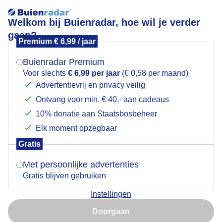
Welkom bij Buienradar, hoe wil je verder
gaan?
Premium € 6,99 / jaar
Mogen we je locatie gebruiken voor het
stapelwolkje
weer?
Buienradar Premium
Voor slechts
€ 6,99 per jaar
(€ 0,58 per maand)
Advertentievrij en privacy veilig
Ontvang voor min. € 40,- aan cadeaus
Indien je hier nog geen akkoord op hebt gegeven,
verschijnt er zo een pop-up uit je browser waarin
10% donatie aan Staatsbosbeheer
deze toestemming gevraagd wordt.
Elk moment opzegbaar
Gratis
Is goed, toon de popup
Met persoonlijke advertenties
Gratis blijven gebruiken
en verder veel hemelsblauw
Instellingen
Nu niet, misschien later
Door: Gert de Bruijn
Gemaakt: 28-07-2025, 24x bekeken
Doorgaan
Gebruik je Safari en wil je niet elke dag deze pop-up zien?