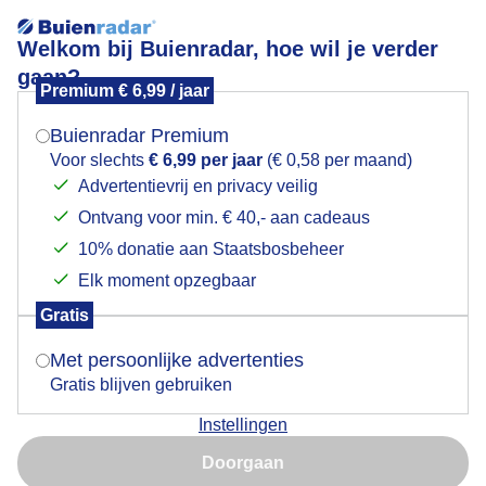
Welkom bij Buienradar, hoe wil je verder
gaan?
Premium € 6,99 / jaar
Mogen we je locatie gebruiken voor het
bewolking
weer?
Buienradar Premium
Voor slechts
€ 6,99 per jaar
(€ 0,58 per maand)
Advertentievrij en privacy veilig
Ontvang voor min. € 40,- aan cadeaus
Indien je hier nog geen akkoord op hebt gegeven,
verschijnt er zo een pop-up uit je browser waarin
10% donatie aan Staatsbosbeheer
deze toestemming gevraagd wordt.
Elk moment opzegbaar
Gratis
Is goed, toon de popup
Met persoonlijke advertenties
Gratis blijven gebruiken
weinig of geen zon
Instellingen
Nu niet, misschien later
Door: Peter van der Schoot
Gemaakt: 28-07-2025, 59x bekeken
Doorgaan
Gebruik je Safari en wil je niet elke dag deze pop-up zien?