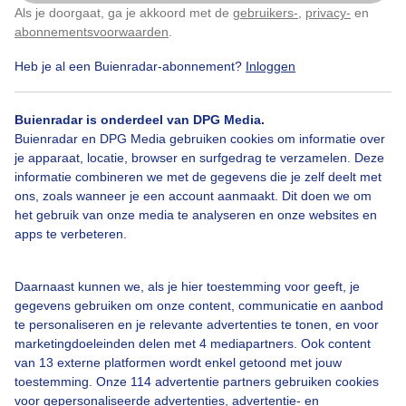
Als je doorgaat, ga je akkoord met de
gebruikers-
,
privacy-
en
Klik
hier
om dit aan te passen
abonnementsvoorwaarden
.
Heb je al een Buienradar-abonnement?
Inloggen
Wolken
Buienradar is onderdeel van DPG Media.
Buienradar en DPG Media gebruiken cookies om informatie over
Bekijk slideshow
je apparaat, locatie, browser en surfgedrag te verzamelen. Deze
informatie combineren we met de gegevens die je zelf deelt met
ons, zoals wanneer je een account aanmaakt. Dit doen we om
het gebruik van onze media te analyseren en onze websites en
apps te verbeteren.
Een moment geduld aub...
Daarnaast kunnen we, als je hier toestemming voor geeft, je
gegevens gebruiken om onze content, communicatie en aanbod
te personaliseren en je relevante advertenties te tonen, en voor
marketingdoeleinden delen met 4 mediapartners. Ook content
van 13 externe platformen wordt enkel getoond met jouw
toestemming. Onze 114 advertentie partners gebruiken cookies
voor gepersonaliseerde advertenties, advertentie- en
Over Buienradar