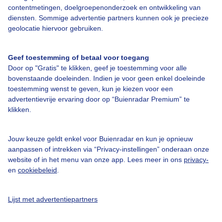
contentmetingen, doelgroepenonderzoek en ontwikkeling van
diensten. Sommige advertentie partners kunnen ook je precieze
Bedrijfsgegevens
geolocatie hiervoor gebruiken.
Veelgestelde vragen
Geef toestemming of betaal voor toegang
Contact
Door op "Gratis" te klikken, geef je toestemming voor alle
Toegankelijkheid
bovenstaande doeleinden. Indien je voor geen enkel doeleinde
toestemming wenst te geven, kun je kiezen voor een
Gebruikersvoorwaarden
advertentievrije ervaring door op “Buienradar Premium” te
klikken.
Adverteren
Buienradar Team
Jouw keuze geldt enkel voor Buienradar en kun je opnieuw
Privacy beleid
aanpassen of intrekken via “Privacy-instellingen” onderaan onze
website of in het menu van onze app. Lees meer in ons
privacy-
Cookie beleid
en
cookiebeleid
.
Privacy instellingen
Gratis weerdata
Lijst met advertentiepartners
@BuienradarNL