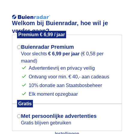
Reisinforma
Welkom bij Buienradar, hoe wil je
verder gaan?
Premium € 6,99 / jaar
Buienradar Premium
Voor slechts
€ 6,99 per jaar
(€ 0,58 per
wijd
Foto en video
Weerzine
maand)
Mogen we je locatie gebruiken voor
Advertentievrij en privacy veilig
het weer?
Zoeken in 
Ontvang voor min. € 40,- aan cadeaus
10% donatie aan Staatsbosbeheer
isselend bewolkt af en toe zon
Elk moment opzegbaar
Indien je hier nog geen akkoord op hebt
Gratis
gegeven, verschijnt er zo een pop-up uit
je browser waarin deze toestemming
Met persoonlijke advertenties
gevraagd wordt.
Gratis blijven gebruiken
Instellingen