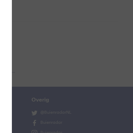
 aub...
Overig
@BuienradarNL
Buienradar
Buienradar