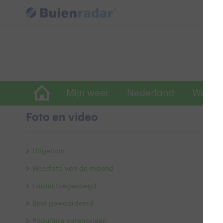
Mijn weer
Nederland
Wereld
Foto en video
W
Uitgelicht
Weerfoto van de maand
Laatst toegevoegd
Best gewaardeerd
Populaire categorieën