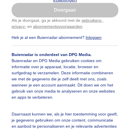
Is goed, toon de popup
Doorgaan
Nu niet, misschien later
Als je doorgaat, ga je akkoord met de
gebruikers-
,
privacy-
en
abonnementsvoorwaarden
.
Gebruik je Safari en wil je niet elke dag deze pop-up
zien?
Heb je al een Buienradar-abonnement?
Inloggen
Klik
hier
om dit aan te passen
Buienradar is onderdeel van DPG Media.
Buienradar en DPG Media gebruiken cookies om
informatie over je apparaat, locatie, browser en
surfgedrag te verzamelen. Deze informatie combineren
we met de gegevens die je zelf deelt met ons, zoals
wanneer je een account aanmaakt. Dit doen we om het
gebruik van onze media te analyseren en onze websites
en apps te verbeteren.
selend bewolkt af en toe zon , kleine opklarinkjes
Daarnaast kunnen we, als je hier toestemming voor geeft,
je gegevens gebruiken om onze content, communicatie
r: ria brasser
Gemaakt: 27-07-2025, 21x bekeken
en aanbod te personaliseren en je relevante advertenties