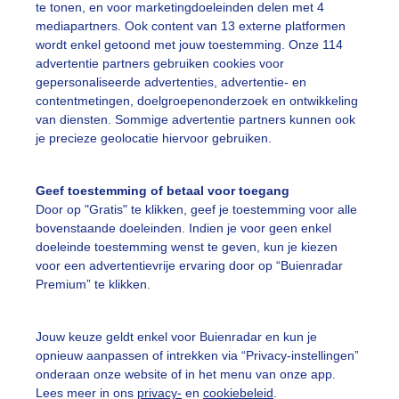
te tonen, en voor marketingdoeleinden delen met 4
mediapartners. Ook content van 13 externe platformen
isselendbewolkt
Afentoezon
Kleineopklarinkjes
wordt enkel getoond met jouw toestemming. Onze 114
advertentie partners gebruiken cookies voor
gepersonaliseerde advertenties, advertentie- en
ekijk slideshow
contentmetingen, doelgroepenonderzoek en ontwikkeling
van diensten. Sommige advertentie partners kunnen ook
je precieze geolocatie hiervoor gebruiken.
Geef toestemming of betaal voor toegang
Door op "Gratis" te klikken, geef je toestemming voor alle
Een moment geduld
bovenstaande doeleinden. Indien je voor geen enkel
doeleinde toestemming wenst te geven, kun je kiezen
voor een advertentievrije ervaring door op “Buienradar
Premium” te klikken.
uienradar
Mijn weer
Jouw keuze geldt enkel voor Buienradar en kun je
fsgegevens
De Bilt
opnieuw aanpassen of intrekken via “Privacy-instellingen”
stelde vragen
onderaan onze website of in het menu van onze app.
Lees meer in ons
privacy-
en
cookiebeleid
.
t