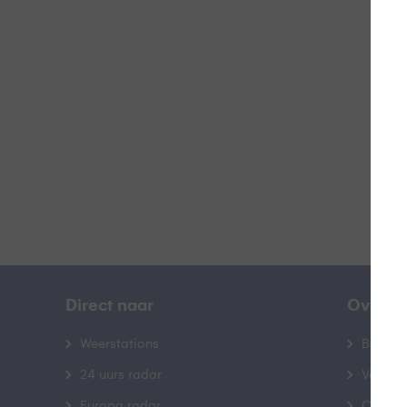
W
B
Direct naar
Over B
Weerstations
Bedrij
24 uurs radar
Veelge
Europa radar
Contac