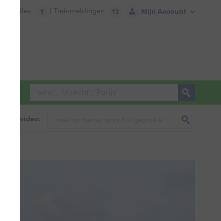
tie:
Files
| Treinmeldingen
Mijn Account
1
12
foto & video: