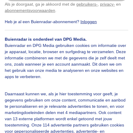
Als je doorgaat, ga je akkoord met de
gebruikers-
,
privacy-
en
Klik
hier
om dit aan te passen
Colijnsplaat, Zeeland In de namiddag
abonnementsvoorwaarden
.
Heb je al een Buienradar-abonnement?
Inloggen
Door: Geeske Harkema
Gemaakt: 26-07-2025, 126x bekeken
Buienradar is onderdeel van DPG Media.
Buienradar en DPG Media gebruiken cookies om informatie over
Zon
Bewolking
Windmolens/windje
je apparaat, locatie, browser en surfgedrag te verzamelen. Deze
informatie combineren we met de gegevens die je zelf deelt met
ons, zoals wanneer je een account aanmaakt. Dit doen we om
het gebruik van onze media te analyseren en onze websites en
Bekijk slideshow
apps te verbeteren.
Daarnaast kunnen we, als je hier toestemming voor geeft, je
gegevens gebruiken om onze content, communicatie en aanbod
te personaliseren en je relevante advertenties te tonen, en voor
marketingdoeleinden delen met 4 mediapartners. Ook content
Een moment geduld aub...
van 13 externe platformen wordt enkel getoond met jouw
toestemming. Onze 114 advertentie partners gebruiken cookies
voor gepersonaliseerde advertenties, advertentie- en