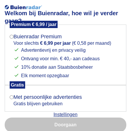
Welkom bij Buienradar, hoe wil je verder
gaan?
Premium € 6,99 / jaar
Mogen we je locatie gebruiken voor het
Zon en bewolkt; het blijft droog; een fris windje, de
weer?
molens draaien goed
Buienradar Premium
Voor slechts
€ 6,99 per jaar
(€ 0,58 per maand)
Advertentievrij en privacy veilig
Ontvang voor min. € 40,- aan cadeaus
Indien je hier nog geen akkoord op hebt gegeven,
verschijnt er zo een pop-up uit je browser waarin
10% donatie aan Staatsbosbeheer
deze toestemming gevraagd wordt.
Elk moment opzegbaar
Gratis
Is goed, toon de popup
Met persoonlijke advertenties
Gratis blijven gebruiken
Instellingen
Nu niet, misschien later
Doorgaan
Gebruik je Safari en wil je niet elke dag deze pop-up zien?