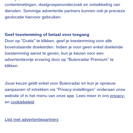
contentmetingen, doelgroepenonderzoek en ontwikkeling van
diensten. Sommige advertentie partners kunnen ook je precieze
geolocatie hiervoor gebruiken.
Over Buienradar
Geef toestemming of betaal voor toegang
Door op "Gratis" te klikken, geef je toestemming voor alle
Bedrijfsgegevens
bovenstaande doeleinden. Indien je voor geen enkel doeleinde
toestemming wenst te geven, kun je kiezen voor een
Veelgestelde vragen
advertentievrije ervaring door op “Buienradar Premium” te
Contact
klikken.
Toegankelijkheid
Jouw keuze geldt enkel voor Buienradar en kun je opnieuw
Gebruikersvoorwaarden
aanpassen of intrekken via “Privacy-instellingen” onderaan onze
website of in het menu van onze app. Lees meer in ons
privacy-
Adverteren
en
cookiebeleid
.
Buienradar Team
Privacy beleid
Lijst met advertentiepartners
Cookie beleid