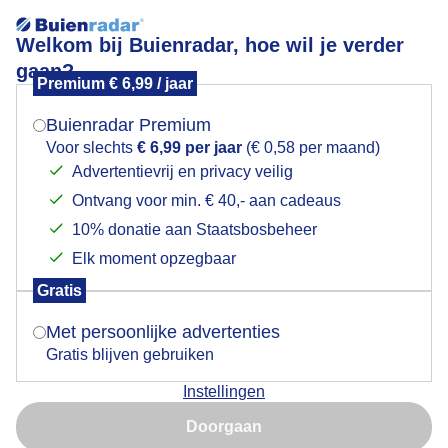
Welkom bij Buienradar, hoe wil je verder
gaan?
Premium € 6,99 / jaar
Mogen we je locatie gebruiken voor het
Passiebloem / Hommels
weer?
Buienradar Premium
Voor slechts
€ 6,99 per jaar
(€ 0,58 per maand)
Advertentievrij en privacy veilig
Ontvang voor min. € 40,- aan cadeaus
Indien je hier nog geen akkoord op hebt gegeven,
verschijnt er zo een pop-up uit je browser waarin
10% donatie aan Staatsbosbeheer
deze toestemming gevraagd wordt.
Elk moment opzegbaar
Gratis
Is goed, toon de popup
Met persoonlijke advertenties
Gratis blijven gebruiken
Bij dit mooie weer
Instellingen
Nu niet, misschien later
Door: Peter van der Schoot
Gemaakt: 26-07-2025, 63x bekeken
Doorgaan
Gebruik je Safari en wil je niet elke dag deze pop-up zien?