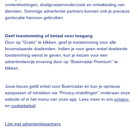
contentmetingen, doelgroepenonderzoek en ontwikkeling van
diensten. Sommige advertentie partners kunnen ook je precieze
Bedrijfsgegevens
geolocatie hiervoor gebruiken.
Veelgestelde vragen
Geef toestemming of betaal voor toegang
Contact
Door op "Gratis" te klikken, geef je toestemming voor alle
Toegankelijkheid
bovenstaande doeleinden. Indien je voor geen enkel doeleinde
toestemming wenst te geven, kun je kiezen voor een
Gebruikersvoorwaarden
advertentievrije ervaring door op “Buienradar Premium” te
klikken.
Adverteren
Buienradar Team
Jouw keuze geldt enkel voor Buienradar en kun je opnieuw
Privacy beleid
aanpassen of intrekken via “Privacy-instellingen” onderaan onze
website of in het menu van onze app. Lees meer in ons
privacy-
Cookie beleid
en
cookiebeleid
.
Privacy instellingen
Gratis weerdata
Lijst met advertentiepartners
@BuienradarNL