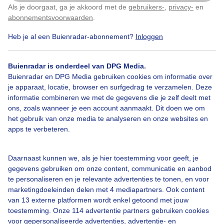
Als je doorgaat, ga je akkoord met de
gebruikers-
,
privacy-
en
Klik
hier
om dit aan te passen
abonnementsvoorwaarden
.
Heb je al een Buienradar-abonnement?
Inloggen
Zomer
Dieren
Buienradar is onderdeel van DPG Media.
Buienradar en DPG Media gebruiken cookies om informatie over
Bekijk slideshow
je apparaat, locatie, browser en surfgedrag te verzamelen. Deze
informatie combineren we met de gegevens die je zelf deelt met
ons, zoals wanneer je een account aanmaakt. Dit doen we om
het gebruik van onze media te analyseren en onze websites en
apps te verbeteren.
Een moment geduld aub...
Daarnaast kunnen we, als je hier toestemming voor geeft, je
gegevens gebruiken om onze content, communicatie en aanbod
te personaliseren en je relevante advertenties te tonen, en voor
marketingdoeleinden delen met 4 mediapartners. Ook content
van 13 externe platformen wordt enkel getoond met jouw
toestemming. Onze 114 advertentie partners gebruiken cookies
voor gepersonaliseerde advertenties, advertentie- en
Over Buienradar