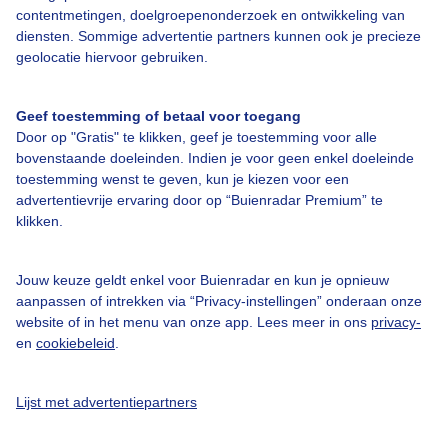
contentmetingen, doelgroepenonderzoek en ontwikkeling van
diensten. Sommige advertentie partners kunnen ook je precieze
geolocatie hiervoor gebruiken.
Over Buienradar
Geef toestemming of betaal voor toegang
Bedrijfsgegevens
Door op "Gratis" te klikken, geef je toestemming voor alle
Veelgestelde vragen
bovenstaande doeleinden. Indien je voor geen enkel doeleinde
toestemming wenst te geven, kun je kiezen voor een
Contact
advertentievrije ervaring door op “Buienradar Premium” te
Toegankelijkheid
klikken.
Gebruikersvoorwaarden
Jouw keuze geldt enkel voor Buienradar en kun je opnieuw
Adverteren
aanpassen of intrekken via “Privacy-instellingen” onderaan onze
website of in het menu van onze app. Lees meer in ons
privacy-
Buienradar Team
en
cookiebeleid
.
Privacy beleid
Cookie beleid
Lijst met advertentiepartners
Privacy instellingen