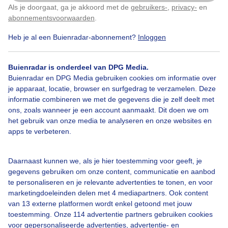
Als je doorgaat, ga je akkoord met de
gebruikers-
,
privacy-
en
Klik
hier
om dit aan te passen
abonnementsvoorwaarden
.
Door: Toon Boons
Gemaakt: 24-07-2025, 58x bekeken
Heb je al een Buienradar-abonnement?
Inloggen
Buienradar is onderdeel van DPG Media.
Minderblauw
Meerbewolkt
Wolken
Buienradar en DPG Media gebruiken cookies om informatie over
je apparaat, locatie, browser en surfgedrag te verzamelen. Deze
informatie combineren we met de gegevens die je zelf deelt met
ons, zoals wanneer je een account aanmaakt. Dit doen we om
Bekijk slideshow
het gebruik van onze media te analyseren en onze websites en
apps te verbeteren.
Daarnaast kunnen we, als je hier toestemming voor geeft, je
gegevens gebruiken om onze content, communicatie en aanbod
Een moment geduld aub...
te personaliseren en je relevante advertenties te tonen, en voor
marketingdoeleinden delen met 4 mediapartners. Ook content
van 13 externe platformen wordt enkel getoond met jouw
toestemming. Onze 114 advertentie partners gebruiken cookies
voor gepersonaliseerde advertenties, advertentie- en