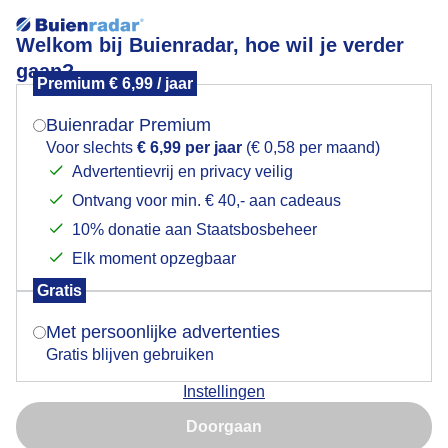
Welkom bij Buienradar, hoe wil je verder
gaan?
Premium € 6,99 / jaar
Mogen we je locatie gebruiken voor het
Lees meer.
weer?
Buienradar Premium
Bewolking en minder blauw
Voor slechts
€ 6,99 per jaar
(€ 0,58 per maand)
Advertentievrij en privacy veilig
Ontvang voor min. € 40,- aan cadeaus
Indien je hier nog geen akkoord op hebt gegeven,
verschijnt er zo een pop-up uit je browser waarin
10% donatie aan Staatsbosbeheer
deze toestemming gevraagd wordt.
Elk moment opzegbaar
Gratis
Is goed, toon de popup
Met persoonlijke advertenties
Gratis blijven gebruiken
Instellingen
Nu niet, misschien later
Niet alle opklaringen zijn even fel en is er wat meer
Doorgaan
bewolking en minder blauw
Gebruik je Safari en wil je niet elke dag deze pop-up zien?