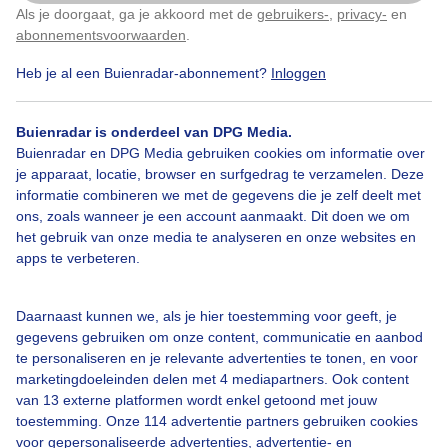
Als je doorgaat, ga je akkoord met de
gebruikers-
,
privacy-
en
Klik
hier
om dit aan te passen
abonnementsvoorwaarden
.
Heb je al een Buienradar-abonnement?
Inloggen
Vrachtschip
Zomer
Wolken
Buienradar is onderdeel van DPG Media.
Buienradar en DPG Media gebruiken cookies om informatie over
Bekijk slideshow
je apparaat, locatie, browser en surfgedrag te verzamelen. Deze
informatie combineren we met de gegevens die je zelf deelt met
ons, zoals wanneer je een account aanmaakt. Dit doen we om
het gebruik van onze media te analyseren en onze websites en
apps te verbeteren.
Een moment geduld aub...
Daarnaast kunnen we, als je hier toestemming voor geeft, je
gegevens gebruiken om onze content, communicatie en aanbod
te personaliseren en je relevante advertenties te tonen, en voor
marketingdoeleinden delen met 4 mediapartners. Ook content
van 13 externe platformen wordt enkel getoond met jouw
toestemming. Onze 114 advertentie partners gebruiken cookies
voor gepersonaliseerde advertenties, advertentie- en
Over Buienradar