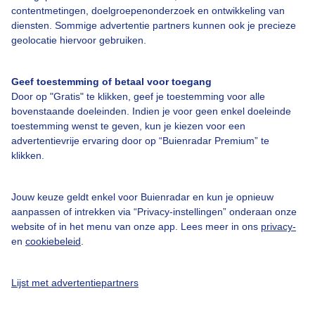
contentmetingen, doelgroepenonderzoek en ontwikkeling van
diensten. Sommige advertentie partners kunnen ook je precieze
Bedrijfsgegevens
geolocatie hiervoor gebruiken.
Veelgestelde vragen
Geef toestemming of betaal voor toegang
Contact
Door op "Gratis" te klikken, geef je toestemming voor alle
Toegankelijkheid
bovenstaande doeleinden. Indien je voor geen enkel doeleinde
toestemming wenst te geven, kun je kiezen voor een
Gebruikersvoorwaarden
advertentievrije ervaring door op “Buienradar Premium” te
klikken.
Adverteren
Buienradar Team
Jouw keuze geldt enkel voor Buienradar en kun je opnieuw
Privacy beleid
aanpassen of intrekken via “Privacy-instellingen” onderaan onze
website of in het menu van onze app. Lees meer in ons
privacy-
Cookie beleid
en
cookiebeleid
.
Privacy instellingen
Gratis weerdata
Lijst met advertentiepartners
@BuienradarNL