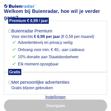
Welkom bij Buienradar, hoe wil je verder
gaan?
Premium € 6,99 / jaar
Mogen we je locatie gebruiken voor het
Lekker zomerweer
weer?
Buienradar Premium
Voor slechts
€ 6,99 per jaar
(€ 0,58 per maand)
Advertentievrij en privacy veilig
Ontvang voor min. € 40,- aan cadeaus
Indien je hier nog geen akkoord op hebt gegeven,
verschijnt er zo een pop-up uit je browser waarin
10% donatie aan Staatsbosbeheer
deze toestemming gevraagd wordt.
Elk moment opzegbaar
Gratis
Is goed, toon de popup
Met persoonlijke advertenties
Gratis blijven gebruiken
Half 1
Instellingen
Nu niet, misschien later
Door: Elly Bos
Gemaakt: 24-07-2025, 49x bekeken
Doorgaan
Gebruik je Safari en wil je niet elke dag deze pop-up zien?