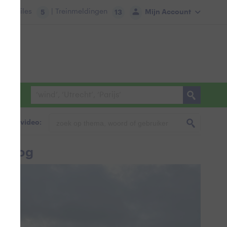
tie:
Files
| Treinmeldingen
Mijn Account
5
13
foto & video:
 droog