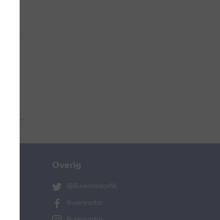
 aub...
Overig
@BuienradarNL
Buienradar
Buienradar