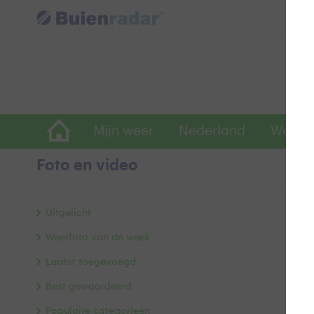
Mijn weer
Nederland
Wereld
Foto en video
He
Uitgelicht
Weerfoto van de week
Laatst toegevoegd
Best gewaardeerd
Populaire categorieën