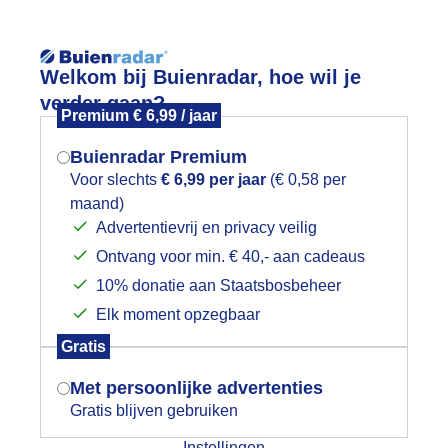
Reisinforma
Welkom bij Buienradar, hoe wil je
verder gaan?
Premium € 6,99 / jaar
Buienradar Premium
Voor slechts
€ 6,99 per jaar
(€ 0,58 per
wijd
Foto en video
Weerzine
maand)
Mogen we je locatie gebruiken voor
Advertentievrij en privacy veilig
het weer?
Zoeken in 
Ontvang voor min. € 40,- aan cadeaus
10% donatie aan Staatsbosbeheer
t is weer lichter aan het worden , en
Elk moment opzegbaar
Indien je hier nog geen akkoord op hebt
Gratis
gegeven, verschijnt er zo een pop-up uit
je browser waarin deze toestemming
Met persoonlijke advertenties
gevraagd wordt.
Gratis blijven gebruiken
Instellingen