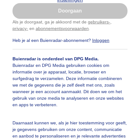
Is goed, toon de popup
Doorgaan
Nu niet, misschien later
Als je doorgaat, ga je akkoord met de
gebruikers-
,
privacy-
en
abonnementsvoorwaarden
.
Gebruik je Safari en wil je niet elke dag deze pop-up
zien?
Heb je al een Buienradar-abonnement?
Inloggen
Klik
hier
om dit aan te passen
Buienradar is onderdeel van DPG Media.
Buienradar en DPG Media gebruiken cookies om
informatie over je apparaat, locatie, browser en
surfgedrag te verzamelen. Deze informatie combineren
we met de gegevens die je zelf deelt met ons, zoals
wanneer je een account aanmaakt. Dit doen we om het
gebruik van onze media te analyseren en onze websites
en apps te verbeteren.
 riviercruiseschip is straatje aan het keren op de rivie4
Daarnaast kunnen we, als je hier toestemming voor geeft,
je gegevens gebruiken om onze content, communicatie
r: Maddy Koster
Gemaakt: 23-07-2025, 80x bekeken
en aanbod te personaliseren en je relevante advertenties