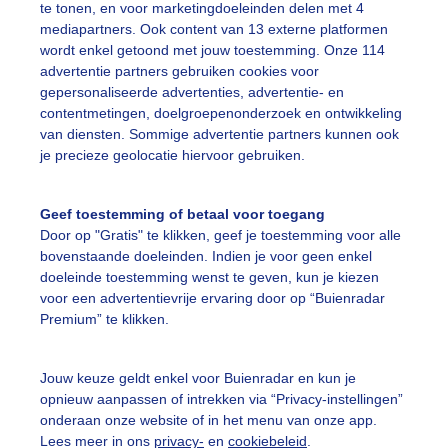
te tonen, en voor marketingdoeleinden delen met 4
mediapartners. Ook content van 13 externe platformen
iviercruiseschip
Wolkenkrabbers
Wolken
wordt enkel getoond met jouw toestemming. Onze 114
advertentie partners gebruiken cookies voor
gepersonaliseerde advertenties, advertentie- en
ekijk slideshow
contentmetingen, doelgroepenonderzoek en ontwikkeling
van diensten. Sommige advertentie partners kunnen ook
je precieze geolocatie hiervoor gebruiken.
Geef toestemming of betaal voor toegang
Door op "Gratis" te klikken, geef je toestemming voor alle
Een moment geduld
bovenstaande doeleinden. Indien je voor geen enkel
doeleinde toestemming wenst te geven, kun je kiezen
voor een advertentievrije ervaring door op “Buienradar
Premium” te klikken.
uienradar
Mijn weer
Jouw keuze geldt enkel voor Buienradar en kun je
fsgegevens
De Bilt
opnieuw aanpassen of intrekken via “Privacy-instellingen”
stelde vragen
onderaan onze website of in het menu van onze app.
Lees meer in ons
privacy-
en
cookiebeleid
.
t