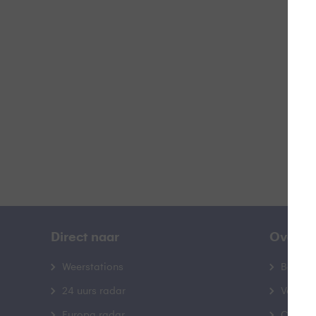
R
B
Direct naar
Over B
Weerstations
Bedrij
24 uurs radar
Veelge
Europa radar
Contac