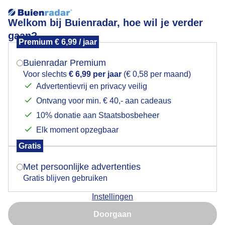
Welkom bij Buienradar, hoe wil je verder
gaan?
Premium € 6,99 / jaar
Mogen we je locatie gebruiken voor het
Bui
weer?
Buienradar Premium
Voor slechts
€ 6,99 per jaar
(€ 0,58 per maand)
Advertentievrij en privacy veilig
Ontvang voor min. € 40,- aan cadeaus
Indien je hier nog geen akkoord op hebt gegeven,
verschijnt er zo een pop-up uit je browser waarin
10% donatie aan Staatsbosbeheer
deze toestemming gevraagd wordt.
Elk moment opzegbaar
Gratis
Is goed, toon de popup
Met persoonlijke advertenties
Gratis blijven gebruiken
Toch weer een bui vanmorgen,houden ze het droog?
Instellingen
Nu niet, misschien later
Door: Ton Wesselius
Gemaakt: 23-07-2025, 48x bekeken
Doorgaan
Gebruik je Safari en wil je niet elke dag deze pop-up zien?