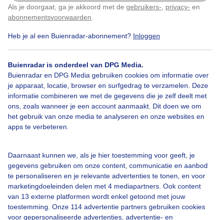
Als je doorgaat, ga je akkoord met de
gebruikers-
,
privacy-
en
Klik
hier
om dit aan te passen
abonnementsvoorwaarden
.
Heb je al een Buienradar-abonnement?
Inloggen
Bui
Tenten
Wolken
Buienradar is onderdeel van DPG Media.
Buienradar en DPG Media gebruiken cookies om informatie over
Bekijk slideshow
je apparaat, locatie, browser en surfgedrag te verzamelen. Deze
informatie combineren we met de gegevens die je zelf deelt met
ons, zoals wanneer je een account aanmaakt. Dit doen we om
het gebruik van onze media te analyseren en onze websites en
apps te verbeteren.
Een moment geduld aub...
Daarnaast kunnen we, als je hier toestemming voor geeft, je
gegevens gebruiken om onze content, communicatie en aanbod
te personaliseren en je relevante advertenties te tonen, en voor
marketingdoeleinden delen met 4 mediapartners. Ook content
van 13 externe platformen wordt enkel getoond met jouw
toestemming. Onze 114 advertentie partners gebruiken cookies
voor gepersonaliseerde advertenties, advertentie- en
Over Buienradar