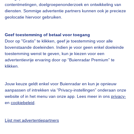
contentmetingen, doelgroepenonderzoek en ontwikkeling van
diensten. Sommige advertentie partners kunnen ook je precieze
Bedrijfsgegevens
geolocatie hiervoor gebruiken.
Veelgestelde vragen
Geef toestemming of betaal voor toegang
Contact
Door op "Gratis" te klikken, geef je toestemming voor alle
Toegankelijkheid
bovenstaande doeleinden. Indien je voor geen enkel doeleinde
toestemming wenst te geven, kun je kiezen voor een
Gebruikersvoorwaarden
advertentievrije ervaring door op “Buienradar Premium” te
klikken.
Adverteren
Buienradar Team
Jouw keuze geldt enkel voor Buienradar en kun je opnieuw
Privacy beleid
aanpassen of intrekken via “Privacy-instellingen” onderaan onze
website of in het menu van onze app. Lees meer in ons
privacy-
Cookie beleid
en
cookiebeleid
.
Privacy instellingen
Gratis weerdata
Lijst met advertentiepartners
@BuienradarNL