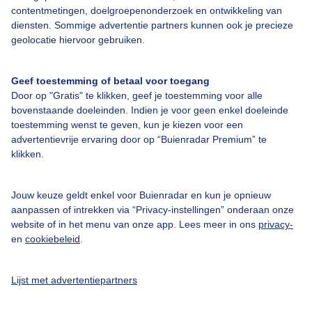
contentmetingen, doelgroepenonderzoek en ontwikkeling van
diensten. Sommige advertentie partners kunnen ook je precieze
Bedrijfsgegevens
geolocatie hiervoor gebruiken.
Veelgestelde vragen
Geef toestemming of betaal voor toegang
Contact
Door op "Gratis" te klikken, geef je toestemming voor alle
Toegankelijkheid
bovenstaande doeleinden. Indien je voor geen enkel doeleinde
toestemming wenst te geven, kun je kiezen voor een
Gebruikersvoorwaarden
advertentievrije ervaring door op “Buienradar Premium” te
klikken.
Adverteren
Buienradar Team
Jouw keuze geldt enkel voor Buienradar en kun je opnieuw
Privacy beleid
aanpassen of intrekken via “Privacy-instellingen” onderaan onze
website of in het menu van onze app. Lees meer in ons
privacy-
Cookie beleid
en
cookiebeleid
.
Privacy instellingen
Gratis weerdata
Lijst met advertentiepartners
@BuienradarNL