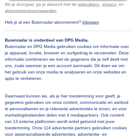
Als je doorgaat, ga je akkoord met de
gebruikers-
,
privacy-
en
Klik
hier
om dit aan te passen
Door: Henk Voermans
Gemaakt: 19-07-2025, 42x bekeken
abonnementsvoorwaarden
.
Heb je al een Buienradar-abonnement?
Inloggen
Buienradar is onderdeel van DPG Media.
Buienradar en DPG Media gebruiken cookies om informatie over
Bekijk slideshow
je apparaat, locatie, browser en surfgedrag te verzamelen. Deze
informatie combineren we met de gegevens die je zelf deelt met
ons, zoals wanneer je een account aanmaakt. Dit doen we om
het gebruik van onze media te analyseren en onze websites en
apps te verbeteren.
Een moment geduld aub...
Daarnaast kunnen we, als je hier toestemming voor geeft, je
gegevens gebruiken om onze content, communicatie en aanbod
te personaliseren en je relevante advertenties te tonen, en voor
marketingdoeleinden delen met 4 mediapartners. Ook content
van 13 externe platformen wordt enkel getoond met jouw
toestemming. Onze 114 advertentie partners gebruiken cookies
Over Buienradar
voor gepersonaliseerde advertenties, advertentie- en