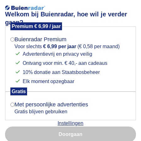
Welkom bij Buienradar, hoe wil je verder
gaan?
Premium € 6,99 / jaar
Mogen we je locatie gebruiken voor het
Lees meer.
weer?
Buienradar Premium
Zon, drukkend en 31 graden met daarna 'n
Voor slechts
€ 6,99 per jaar
(€ 0,58 per maand)
onweersbui in Breda.
Advertentievrij en privacy veilig
Ontvang voor min. € 40,- aan cadeaus
Indien je hier nog geen akkoord op hebt gegeven,
verschijnt er zo een pop-up uit je browser waarin
10% donatie aan Staatsbosbeheer
deze toestemming gevraagd wordt.
Elk moment opzegbaar
Gratis
Is goed, toon de popup
Met persoonlijke advertenties
Gratis blijven gebruiken
Instellingen
Nu niet, misschien later
Doorgaan
Gebruik je Safari en wil je niet elke dag deze pop-up zien?