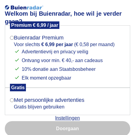
Welkom bij Buienradar, hoe wil je verder
gaan?
Premium € 6,99 / jaar
Mogen we je locatie gebruiken voor het
Deze mais snakte naar regenwater
weer?
Buienradar Premium
Voor slechts
€ 6,99 per jaar
(€ 0,58 per maand)
Advertentievrij en privacy veilig
Ontvang voor min. € 40,- aan cadeaus
Indien je hier nog geen akkoord op hebt gegeven,
verschijnt er zo een pop-up uit je browser waarin
10% donatie aan Staatsbosbeheer
deze toestemming gevraagd wordt.
Elk moment opzegbaar
Gratis
Is goed, toon de popup
Met persoonlijke advertenties
Gratis blijven gebruiken
Deze mais snakte naar regenwater
Instellingen
Nu niet, misschien later
Door: Jos Hebben
Gemaakt: 19-07-2025, 42x bekeken
Doorgaan
Gebruik je Safari en wil je niet elke dag deze pop-up zien?