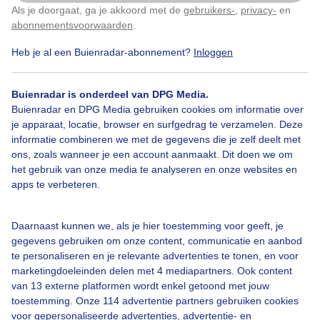
Als je doorgaat, ga je akkoord met de
gebruikers-
,
privacy-
en
Klik
hier
om dit aan te passen
abonnementsvoorwaarden
.
Heb je al een Buienradar-abonnement?
Inloggen
Zomer
Regen
Wolken
Buienradar is onderdeel van DPG Media.
Buienradar en DPG Media gebruiken cookies om informatie over
Bekijk slideshow
je apparaat, locatie, browser en surfgedrag te verzamelen. Deze
informatie combineren we met de gegevens die je zelf deelt met
ons, zoals wanneer je een account aanmaakt. Dit doen we om
het gebruik van onze media te analyseren en onze websites en
apps te verbeteren.
Een moment geduld aub...
Daarnaast kunnen we, als je hier toestemming voor geeft, je
gegevens gebruiken om onze content, communicatie en aanbod
te personaliseren en je relevante advertenties te tonen, en voor
marketingdoeleinden delen met 4 mediapartners. Ook content
van 13 externe platformen wordt enkel getoond met jouw
toestemming. Onze 114 advertentie partners gebruiken cookies
voor gepersonaliseerde advertenties, advertentie- en
Over Buienradar