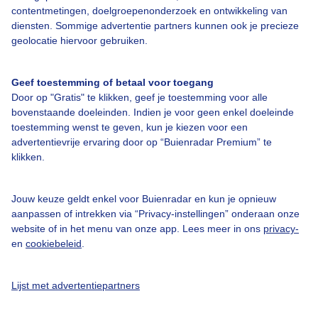
contentmetingen, doelgroepenonderzoek en ontwikkeling van
diensten. Sommige advertentie partners kunnen ook je precieze
Bedrijfsgegevens
geolocatie hiervoor gebruiken.
Veelgestelde vragen
Geef toestemming of betaal voor toegang
Contact
Door op "Gratis" te klikken, geef je toestemming voor alle
Toegankelijkheid
bovenstaande doeleinden. Indien je voor geen enkel doeleinde
toestemming wenst te geven, kun je kiezen voor een
Gebruikersvoorwaarden
advertentievrije ervaring door op “Buienradar Premium” te
klikken.
Adverteren
Buienradar Team
Jouw keuze geldt enkel voor Buienradar en kun je opnieuw
Privacy beleid
aanpassen of intrekken via “Privacy-instellingen” onderaan onze
website of in het menu van onze app. Lees meer in ons
privacy-
Cookie beleid
en
cookiebeleid
.
Privacy instellingen
Gratis weerdata
Lijst met advertentiepartners
@BuienradarNL