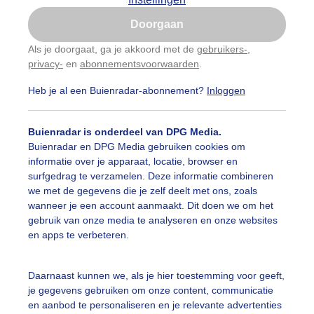
Is goed, toon de popup
Doorgaan
Nu niet, misschien later
Als je doorgaat, ga je akkoord met de
gebruikers-
,
privacy-
en
abonnementsvoorwaarden
.
Gebruik je Safari en wil je niet elke dag deze pop-up
zien?
Heb je al een Buienradar-abonnement?
Inloggen
Klik
hier
om dit aan te passen
Buienradar is onderdeel van DPG Media.
Buienradar en DPG Media gebruiken cookies om
informatie over je apparaat, locatie, browser en
surfgedrag te verzamelen. Deze informatie combineren
we met de gegevens die je zelf deelt met ons, zoals
wanneer je een account aanmaakt. Dit doen we om het
gebruik van onze media te analyseren en onze websites
en apps te verbeteren.
Daarnaast kunnen we, als je hier toestemming voor geeft,
je gegevens gebruiken om onze content, communicatie
en aanbod te personaliseren en je relevante advertenties