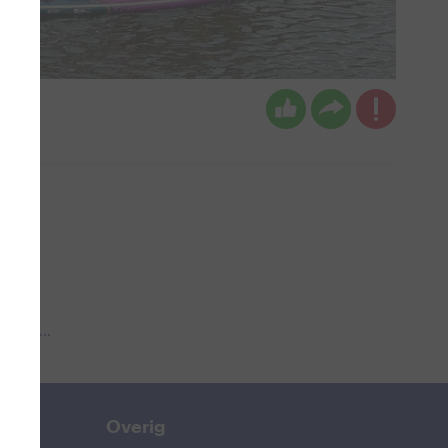
n
 aub...
Overig