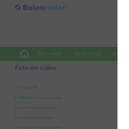
Mijn weer
Nederland
Wereld
Foto en video
H
Uitgelicht
Weerfoto van de week
Laatst toegevoegd
Best gewaardeerd
Populaire categorieën