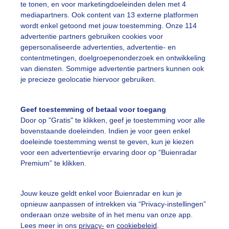
te tonen, en voor marketingdoeleinden delen met 4
mediapartners. Ook content van 13 externe platformen
wordt enkel getoond met jouw toestemming. Onze 114
advertentie partners gebruiken cookies voor
gepersonaliseerde advertenties, advertentie- en
contentmetingen, doelgroepenonderzoek en ontwikkeling
r: Erica van Leeuwen-de Bruijn
Gemaakt: 19-07-2025, 34x bekeke
van diensten. Sommige advertentie partners kunnen ook
je precieze geolocatie hiervoor gebruiken.
ekijk slideshow
Geef toestemming of betaal voor toegang
Door op "Gratis" te klikken, geef je toestemming voor alle
bovenstaande doeleinden. Indien je voor geen enkel
doeleinde toestemming wenst te geven, kun je kiezen
voor een advertentievrije ervaring door op “Buienradar
Premium” te klikken.
Een moment geduld
Jouw keuze geldt enkel voor Buienradar en kun je
opnieuw aanpassen of intrekken via “Privacy-instellingen”
onderaan onze website of in het menu van onze app.
uienradar
Mijn weer
Lees meer in ons
privacy-
en
cookiebeleid
.