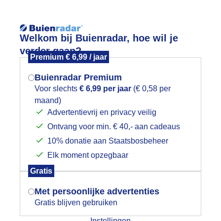
Reisinforma
Welkom bij Buienradar, hoe wil je
verder gaan?
Premium € 6,99 / jaar
Buienradar Premium
Voor slechts
€ 6,99 per jaar
(€ 0,58 per
wijd
Foto en video
Weerzine
maand)
Mogen we je locatie gebruiken voor
Advertentievrij en privacy veilig
het weer?
Zoeken in 
Ontvang voor min. € 40,- aan cadeaus
10% donatie aan Staatsbosbeheer
et water op.
Elk moment opzegbaar
Indien je hier nog geen akkoord op hebt
Gratis
gegeven, verschijnt er zo een pop-up uit
je browser waarin deze toestemming
Met persoonlijke advertenties
gevraagd wordt.
Gratis blijven gebruiken
Instellingen