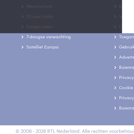
Weerstations
Bedrij
24 uurs radar
Veelge
Europa radar
Contac
7-daagse verwachting
Toegank
Satelliet Europa
Gebrui
Advert
Buienr
Privacy
Cookie
Privacy
Buienr
© 2006 - 2026 RTL Nederland. Alle rechten voorbehoud