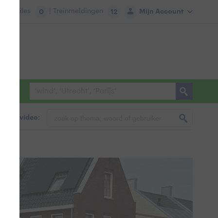
tie:
Files
| Treinmeldingen
Mijn Account
0
12
foto & video: