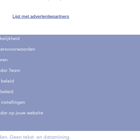
fsgegevens
De Bilt
Lijst met advertentiepartners
stelde vragen
t
elijkheid
kersvoorwaarden
eren
adar Team
 beleid
 beleid
 instellingen
adar op jouw website
en. Geen tekst- en datamining.