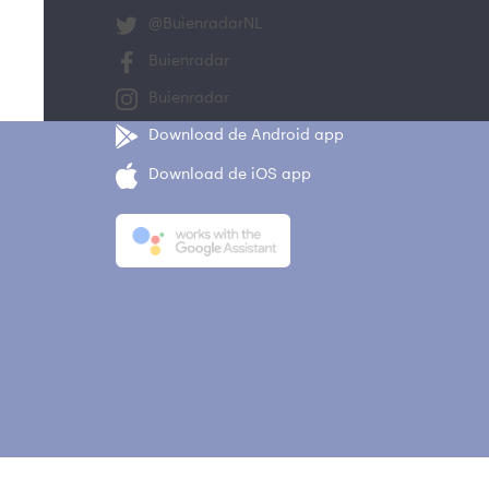
@BuienradarNL
Buienradar
Buienradar
Download de Android app
Download de iOS app