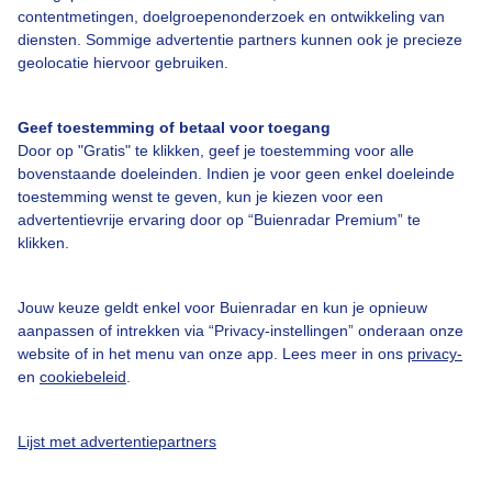
Over Buienradar
contentmetingen, doelgroepenonderzoek en ontwikkeling van
diensten. Sommige advertentie partners kunnen ook je precieze
geolocatie hiervoor gebruiken.
Bedrijfsgegevens
Veelgestelde vragen
Geef toestemming of betaal voor toegang
Contact
Door op "Gratis" te klikken, geef je toestemming voor alle
bovenstaande doeleinden. Indien je voor geen enkel doeleinde
Toegankelijkheid
toestemming wenst te geven, kun je kiezen voor een
advertentievrije ervaring door op “Buienradar Premium” te
Gebruikersvoorwaarden
klikken.
Adverteren
Buienradar Team
Jouw keuze geldt enkel voor Buienradar en kun je opnieuw
aanpassen of intrekken via “Privacy-instellingen” onderaan onze
Privacy beleid
website of in het menu van onze app. Lees meer in ons
privacy-
Cookie beleid
en
cookiebeleid
.
Privacy instellingen
Lijst met advertentiepartners
Gratis weerdata