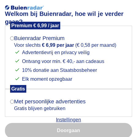
Welkom bij Buienradar, hoe wil je verder
gaan?
Premium € 6,99 / jaar
Mogen we je locatie gebruiken voor het
Veel zon en prachtig zomerweer
weer?
Buienradar Premium
Voor slechts
€ 6,99 per jaar
(€ 0,58 per maand)
Advertentievrij en privacy veilig
Ontvang voor min. € 40,- aan cadeaus
Indien je hier nog geen akkoord op hebt gegeven,
verschijnt er zo een pop-up uit je browser waarin
10% donatie aan Staatsbosbeheer
deze toestemming gevraagd wordt.
Elk moment opzegbaar
Gratis
Is goed, toon de popup
Met persoonlijke advertenties
Gratis blijven gebruiken
Instellingen
Nu niet, misschien later
Doorgaan
Gebruik je Safari en wil je niet elke dag deze pop-up zien?