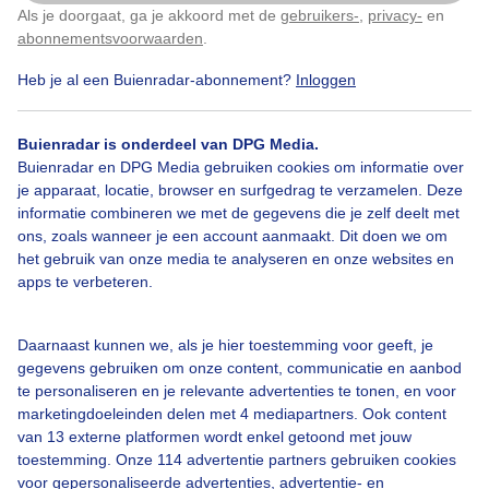
Als je doorgaat, ga je akkoord met de
gebruikers-
,
privacy-
en
Klik
hier
om dit aan te passen
Door: Jessie van Neer
Gemaakt: 19-07-2025, 18x bekeken
abonnementsvoorwaarden
.
Heb je al een Buienradar-abonnement?
Inloggen
Buienradar is onderdeel van DPG Media.
Buienradar en DPG Media gebruiken cookies om informatie over
Bekijk slideshow
je apparaat, locatie, browser en surfgedrag te verzamelen. Deze
informatie combineren we met de gegevens die je zelf deelt met
ons, zoals wanneer je een account aanmaakt. Dit doen we om
het gebruik van onze media te analyseren en onze websites en
apps te verbeteren.
Een moment geduld aub...
Daarnaast kunnen we, als je hier toestemming voor geeft, je
gegevens gebruiken om onze content, communicatie en aanbod
te personaliseren en je relevante advertenties te tonen, en voor
marketingdoeleinden delen met 4 mediapartners. Ook content
van 13 externe platformen wordt enkel getoond met jouw
toestemming. Onze 114 advertentie partners gebruiken cookies
voor gepersonaliseerde advertenties, advertentie- en