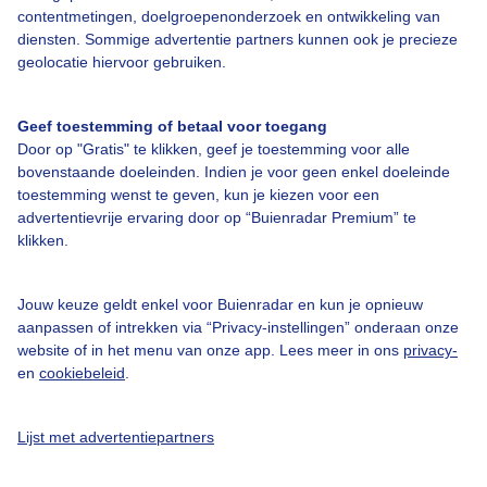
contentmetingen, doelgroepenonderzoek en ontwikkeling van
diensten. Sommige advertentie partners kunnen ook je precieze
geolocatie hiervoor gebruiken.
Geef toestemming of betaal voor toegang
Over Buienradar
Door op "Gratis" te klikken, geef je toestemming voor alle
bovenstaande doeleinden. Indien je voor geen enkel doeleinde
Bedrijfsgegevens
toestemming wenst te geven, kun je kiezen voor een
advertentievrije ervaring door op “Buienradar Premium” te
Veelgestelde vragen
klikken.
Contact
Toegankelijkheid
Jouw keuze geldt enkel voor Buienradar en kun je opnieuw
aanpassen of intrekken via “Privacy-instellingen” onderaan onze
Gebruikersvoorwaarden
website of in het menu van onze app. Lees meer in ons
privacy-
en
cookiebeleid
.
Adverteren
Buienradar Team
Lijst met advertentiepartners
Privacy beleid