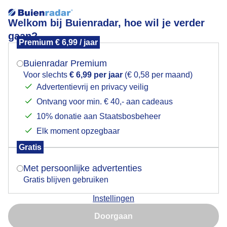
Welkom bij Buienradar, hoe wil je verder
gaan?
Premium € 6,99 / jaar
Mogen we je locatie gebruiken voor het
Lees meer.
weer?
Buienradar Premium
Goedemorgen
Voor slechts
€ 6,99 per jaar
(€ 0,58 per maand)
Advertentievrij en privacy veilig
Ontvang voor min. € 40,- aan cadeaus
Indien je hier nog geen akkoord op hebt gegeven,
verschijnt er zo een pop-up uit je browser waarin
10% donatie aan Staatsbosbeheer
deze toestemming gevraagd wordt.
Elk moment opzegbaar
Gratis
Is goed, toon de popup
Met persoonlijke advertenties
Gratis blijven gebruiken
Instellingen
Nu niet, misschien later
Doorgaan
Gebruik je Safari en wil je niet elke dag deze pop-up zien?