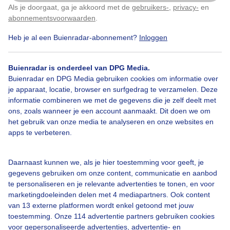
Als je doorgaat, ga je akkoord met de
gebruikers-
,
privacy-
en
Klik
hier
om dit aan te passen
abonnementsvoorwaarden
.
Zojuist
Heb je al een Buienradar-abonnement?
Inloggen
Door: Dilia van Zon
Gemaakt: 19-07-2025, 42x bekeken
Buienradar is onderdeel van DPG Media.
Buienradar en DPG Media gebruiken cookies om informatie over
je apparaat, locatie, browser en surfgedrag te verzamelen. Deze
informatie combineren we met de gegevens die je zelf deelt met
Zonnebloem
Close-up
ons, zoals wanneer je een account aanmaakt. Dit doen we om
het gebruik van onze media te analyseren en onze websites en
apps te verbeteren.
Bekijk slideshow
Daarnaast kunnen we, als je hier toestemming voor geeft, je
gegevens gebruiken om onze content, communicatie en aanbod
te personaliseren en je relevante advertenties te tonen, en voor
marketingdoeleinden delen met 4 mediapartners. Ook content
van 13 externe platformen wordt enkel getoond met jouw
Een moment geduld aub...
toestemming. Onze 114 advertentie partners gebruiken cookies
voor gepersonaliseerde advertenties, advertentie- en