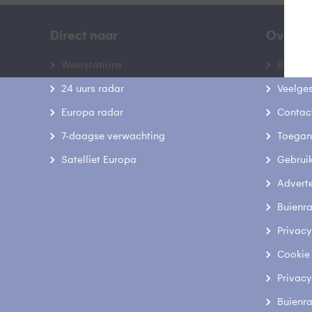
Direct naar
Over B
Weerstations
Bedrij
24 uurs radar
Veelge
Europa radar
Contac
7-daagse verwachting
Toegank
Satelliet Europa
Gebrui
Advert
Buienr
Privacy
Cookie
Privacy
Buienr