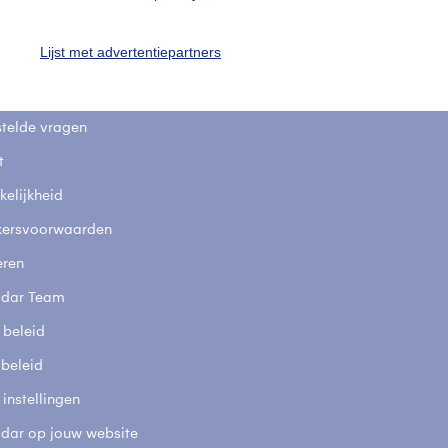
uienradar
Mijn weer
Lijst met advertentiepartners
fsgegevens
De Bilt
stelde vragen
t
elijkheid
kersvoorwaarden
eren
adar Team
 beleid
 beleid
 instellingen
adar op jouw website