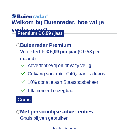
Reisinforma
Welkom bij Buienradar, hoe wil je
verder gaan?
Premium € 6,99 / jaar
Buienradar Premium
Voor slechts
€ 6,99 per jaar
(€ 0,58 per
wijd
Foto en video
Weerzine
maand)
Mogen we je locatie gebruiken voor
Advertentievrij en privacy veilig
het weer?
Zoeken in 
Ontvang voor min. € 40,- aan cadeaus
10% donatie aan Staatsbosbeheer
ollandse luchten
Elk moment opzegbaar
Indien je hier nog geen akkoord op hebt
Gratis
gegeven, verschijnt er zo een pop-up uit
je browser waarin deze toestemming
Met persoonlijke advertenties
gevraagd wordt.
Gratis blijven gebruiken
Instellingen