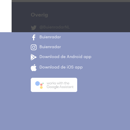
Overig
@BuienradarNL
Buienradar
Buienradar
Download de Android app
Download de iOS app