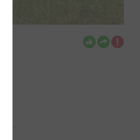
 aub...