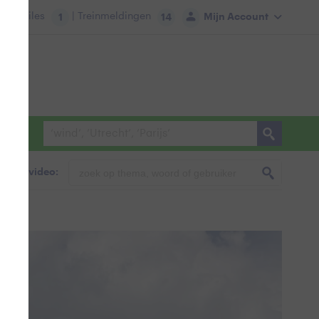
tie:
Files
| Treinmeldingen
Mijn Account
1
14
foto & video: