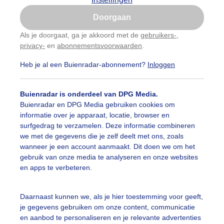
Is goed, toon de popup
Doorgaan
Nu niet, misschien later
Als je doorgaat, ga je akkoord met de
gebruikers-
,
privacy-
en
abonnementsvoorwaarden
.
Gebruik je Safari en wil je niet elke dag deze pop-up
zien?
Heb je al een Buienradar-abonnement?
Inloggen
Klik
hier
om dit aan te passen
Buienradar is onderdeel van DPG Media.
Buienradar en DPG Media gebruiken cookies om
informatie over je apparaat, locatie, browser en
surfgedrag te verzamelen. Deze informatie combineren
we met de gegevens die je zelf deelt met ons, zoals
wanneer je een account aanmaakt. Dit doen we om het
gebruik van onze media te analyseren en onze websites
en apps te verbeteren.
Daarnaast kunnen we, als je hier toestemming voor geeft,
je gegevens gebruiken om onze content, communicatie
en aanbod te personaliseren en je relevante advertenties