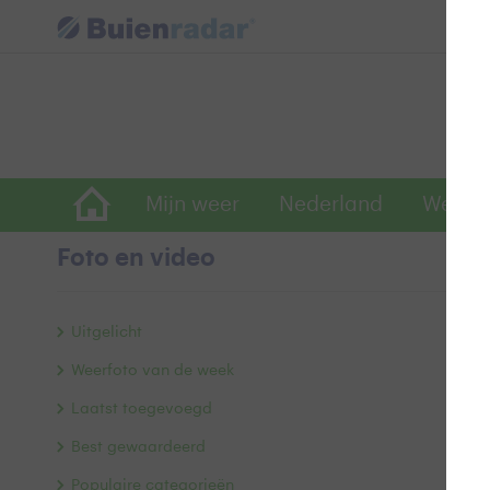
Mijn weer
Nederland
Wereld
Foto en video
H
Uitgelicht
Weerfoto van de week
Laatst toegevoegd
Best gewaardeerd
Populaire categorieën