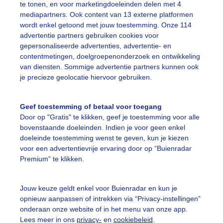
te tonen, en voor marketingdoeleinden delen met 4
mediapartners. Ook content van 13 externe platformen
wordt enkel getoond met jouw toestemming. Onze 114
advertentie partners gebruiken cookies voor
gepersonaliseerde advertenties, advertentie- en
llandse wolkenlucht Wolkenlucht Wolken Water Natuur
contentmetingen, doelgroepenonderzoek en ontwikkeling
van diensten. Sommige advertentie partners kunnen ook
r: Sandra Romijn
Gemaakt: 16-07-2025, 47x bekeken
je precieze geolocatie hiervoor gebruiken.
olken
Geef toestemming of betaal voor toegang
Door op "Gratis" te klikken, geef je toestemming voor alle
bovenstaande doeleinden. Indien je voor geen enkel
ekijk slideshow
doeleinde toestemming wenst te geven, kun je kiezen
voor een advertentievrije ervaring door op “Buienradar
Premium” te klikken.
Jouw keuze geldt enkel voor Buienradar en kun je
opnieuw aanpassen of intrekken via “Privacy-instellingen”
Een moment geduld
onderaan onze website of in het menu van onze app.
Lees meer in ons
privacy-
en
cookiebeleid
.