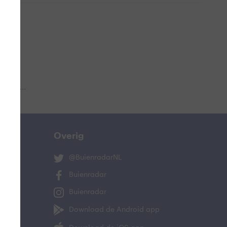
 aub...
Overig
@BuienradarNL
Buienradar
Buienradar
Download de Android app