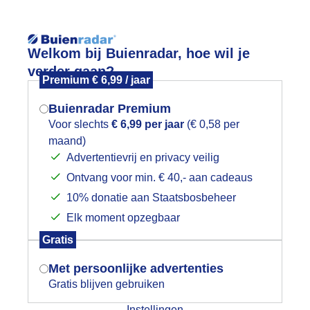
Reisinforma
Lees meer.
Welkom bij Buienradar, hoe wil je
verder gaan?
Premium € 6,99 / jaar
wijd
Foto en video
Weerzine
Buienradar Premium
Zoeken in 
Voor slechts
€ 6,99 per jaar
(€ 0,58 per
maand)
Mogen we je locatie gebruiken voor
0.15 uur buiendreiging
Advertentievrij en privacy veilig
het weer?
Ontvang voor min. € 40,- aan cadeaus
10% donatie aan Staatsbosbeheer
Elk moment opzegbaar
Indien je hier nog geen akkoord op hebt
Gratis
gegeven, verschijnt er zo een pop-up uit
je browser waarin deze toestemming
Met persoonlijke advertenties
gevraagd wordt.
Gratis blijven gebruiken
Instellingen