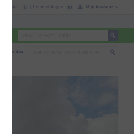
tie:
Files
| Treinmeldingen
Mijn Account
0
10
foto & video: