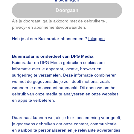
Is goed, toon de popup
Doorgaan
Nu niet, misschien later
Als je doorgaat, ga je akkoord met de
gebruikers-
,
privacy-
en
abonnementsvoorwaarden
.
Gebruik je Safari en wil je niet elke dag deze pop-up
zien?
Heb je al een Buienradar-abonnement?
Inloggen
Klik
hier
om dit aan te passen
Buienradar is onderdeel van DPG Media.
Buienradar en DPG Media gebruiken cookies om
informatie over je apparaat, locatie, browser en
surfgedrag te verzamelen. Deze informatie combineren
we met de gegevens die je zelf deelt met ons, zoals
wanneer je een account aanmaakt. Dit doen we om het
gebruik van onze media te analyseren en onze websites
komt weer een donker luchtje aan
en apps te verbeteren.
r: Astrid Wiessner Hoog
Gemaakt: 15-07-2025, 36x bekeken
Daarnaast kunnen we, als je hier toestemming voor geeft,
uiendreiging
Wolken
je gegevens gebruiken om onze content, communicatie
en aanbod te personaliseren en je relevante advertenties