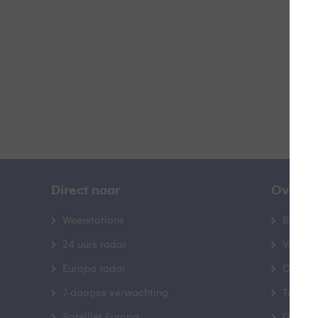
B
Direct naar
Over B
Weerstations
Bedrij
24 uurs radar
Veelge
Europa radar
Contac
7-daagse verwachting
Toegank
Satelliet Europa
Gebrui