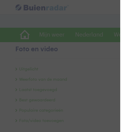
Mijn weer
Nederland
Wereld
Foto en video
1
Uitgelicht
Weerfoto van de maand
Laatst toegevoegd
Best gewaardeerd
Populaire categorieën
Foto/video toevoegen