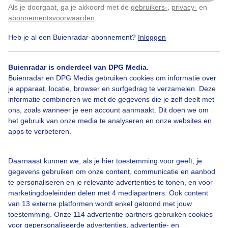
Als je doorgaat, ga je akkoord met de
gebruikers-
,
privacy-
en
Klik
hier
om dit aan te passen
Door: Wikje de Vries-v/d Meulen
Gemaakt: 14-07-2025, 48x bekeken
abonnementsvoorwaarden
.
Heb je al een Buienradar-abonnement?
Inloggen
Mist
Natuur
Zomer
Buienradar is onderdeel van DPG Media.
Buienradar en DPG Media gebruiken cookies om informatie over
je apparaat, locatie, browser en surfgedrag te verzamelen. Deze
informatie combineren we met de gegevens die je zelf deelt met
Bekijk slideshow
ons, zoals wanneer je een account aanmaakt. Dit doen we om
het gebruik van onze media te analyseren en onze websites en
apps te verbeteren.
Daarnaast kunnen we, als je hier toestemming voor geeft, je
Een moment geduld aub...
gegevens gebruiken om onze content, communicatie en aanbod
te personaliseren en je relevante advertenties te tonen, en voor
marketingdoeleinden delen met 4 mediapartners. Ook content
van 13 externe platformen wordt enkel getoond met jouw
toestemming. Onze 114 advertentie partners gebruiken cookies
voor gepersonaliseerde advertenties, advertentie- en