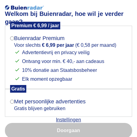
Welkom bij Buienradar, hoe wil je verder
gaan?
Premium € 6,99 / jaar
Mogen we je locatie gebruiken voor het
Dichte mist.
weer?
Buienradar Premium
Voor slechts
€ 6,99 per jaar
(€ 0,58 per maand)
Advertentievrij en privacy veilig
Ontvang voor min. € 40,- aan cadeaus
Indien je hier nog geen akkoord op hebt gegeven,
verschijnt er zo een pop-up uit je browser waarin
10% donatie aan Staatsbosbeheer
deze toestemming gevraagd wordt.
Elk moment opzegbaar
Gratis
Is goed, toon de popup
Met persoonlijke advertenties
Gratis blijven gebruiken
Instellingen
Nu niet, misschien later
Dichte mist.
Doorgaan
Gebruik je Safari en wil je niet elke dag deze pop-up zien?