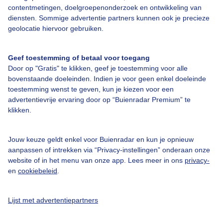
contentmetingen, doelgroepenonderzoek en ontwikkeling van
diensten. Sommige advertentie partners kunnen ook je precieze
Over Buienradar
geolocatie hiervoor gebruiken.
Bedrijfsgegevens
Geef toestemming of betaal voor toegang
Veelgestelde vragen
Door op "Gratis" te klikken, geef je toestemming voor alle
bovenstaande doeleinden. Indien je voor geen enkel doeleinde
Contact
toestemming wenst te geven, kun je kiezen voor een
Toegankelijkheid
advertentievrije ervaring door op “Buienradar Premium” te
klikken.
Gebruikersvoorwaarden
Adverteren
Jouw keuze geldt enkel voor Buienradar en kun je opnieuw
aanpassen of intrekken via “Privacy-instellingen” onderaan onze
Buienradar Team
website of in het menu van onze app. Lees meer in ons
privacy-
Privacy beleid
en
cookiebeleid
.
Cookie beleid
Lijst met advertentiepartners
Privacy instellingen
Gratis weerdata