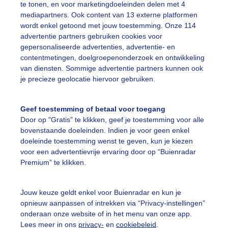
te tonen, en voor marketingdoeleinden delen met 4
mediapartners. Ook content van 13 externe platformen
est
Duif
Dieren
wordt enkel getoond met jouw toestemming. Onze 114
advertentie partners gebruiken cookies voor
gepersonaliseerde advertenties, advertentie- en
ekijk slideshow
contentmetingen, doelgroepenonderzoek en ontwikkeling
van diensten. Sommige advertentie partners kunnen ook
je precieze geolocatie hiervoor gebruiken.
Geef toestemming of betaal voor toegang
Door op "Gratis" te klikken, geef je toestemming voor alle
Een moment geduld
bovenstaande doeleinden. Indien je voor geen enkel
doeleinde toestemming wenst te geven, kun je kiezen
voor een advertentievrije ervaring door op “Buienradar
Premium” te klikken.
uienradar
Mijn weer
Jouw keuze geldt enkel voor Buienradar en kun je
fsgegevens
De Bilt
opnieuw aanpassen of intrekken via “Privacy-instellingen”
stelde vragen
onderaan onze website of in het menu van onze app.
Lees meer in ons
privacy-
en
cookiebeleid
.
t