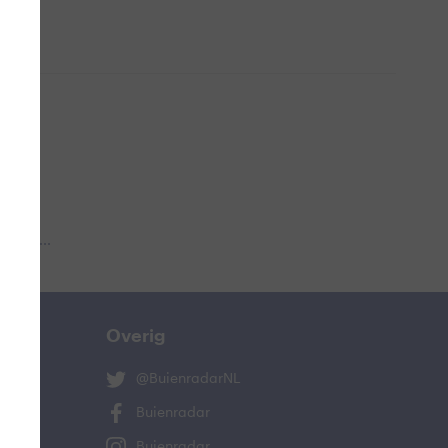
 aub...
Overig
@BuienradarNL
Buienradar
Buienradar