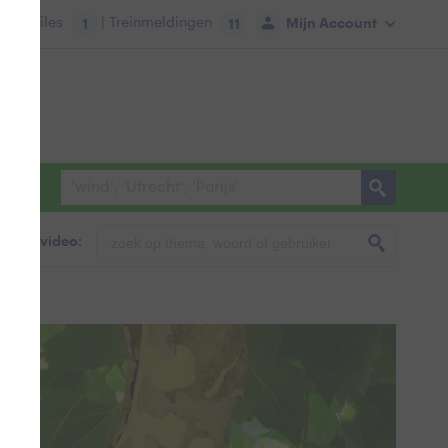
tie:
Files
| Treinmeldingen
Mijn Account
1
11
foto & video: