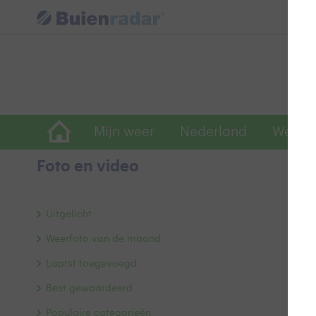
Mijn weer
Nederland
Wereld
Foto en video
I
Uitgelicht
Weerfoto van de maand
Laatst toegevoegd
Best gewaardeerd
Populaire categorieën