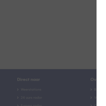
N
B
Direct naar
Over B
Weerstations
Bedrij
24 uurs radar
Veelge
Europa radar
Contac