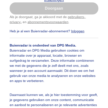
Is goed, toon de popup
Doorgaan
Nu niet, misschien later
Als je doorgaat, ga je akkoord met de
gebruikers-
,
privacy-
en
abonnementsvoorwaarden
.
Gebruik je Safari en wil je niet elke dag deze pop-up
zien?
Heb je al een Buienradar-abonnement?
Inloggen
Klik
hier
om dit aan te passen
Buienradar is onderdeel van DPG Media.
Buienradar en DPG Media gebruiken cookies om
informatie over je apparaat, locatie, browser en
surfgedrag te verzamelen. Deze informatie combineren
we met de gegevens die je zelf deelt met ons, zoals
wanneer je een account aanmaakt. Dit doen we om het
gebruik van onze media te analyseren en onze websites
en apps te verbeteren.
zonnig warme dag uit de zon op het nest
Daarnaast kunnen we, als je hier toestemming voor geeft,
je gegevens gebruiken om onze content, communicatie
r: Toon Boons
Gemaakt: 12-07-2025, 31x bekeken
en aanbod te personaliseren en je relevante advertenties