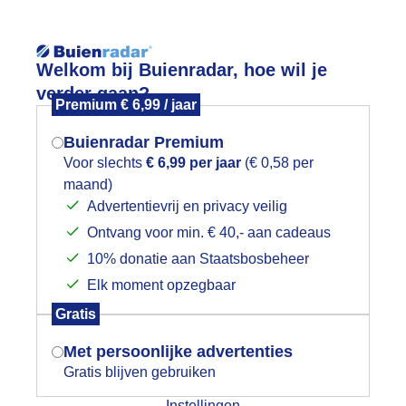
Reisinforma
Welkom bij Buienradar, hoe wil je
verder gaan?
Premium € 6,99 / jaar
Buienradar Premium
Voor slechts
€ 6,99 per jaar
(€ 0,58 per
wijd
Foto en video
Weerzine
maand)
Mogen we je locatie gebruiken voor
Advertentievrij en privacy veilig
het weer?
Zoeken in 
Ontvang voor min. € 40,- aan cadeaus
10% donatie aan Staatsbosbeheer
n de schaduw
Elk moment opzegbaar
Indien je hier nog geen akkoord op hebt
Gratis
gegeven, verschijnt er zo een pop-up uit
je browser waarin deze toestemming
Met persoonlijke advertenties
gevraagd wordt.
Gratis blijven gebruiken
Instellingen