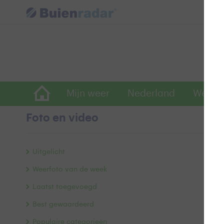
Mijn weer
Nederland
Wereld
Foto en video
B
Uitgelicht
Weerfoto van de week
Laatst toegevoegd
Best gewaardeerd
Populaire categorieën