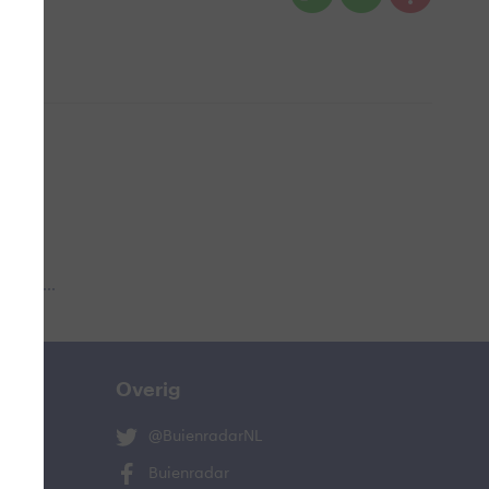
 aub...
Overig
@BuienradarNL
Buienradar