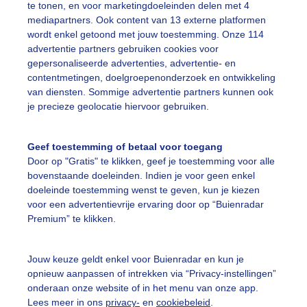
te tonen, en voor marketingdoeleinden delen met 4
mediapartners. Ook content van 13 externe platformen
wordt enkel getoond met jouw toestemming. Onze 114
omer
Wolken
advertentie partners gebruiken cookies voor
gepersonaliseerde advertenties, advertentie- en
contentmetingen, doelgroepenonderzoek en ontwikkeling
ekijk slideshow
van diensten. Sommige advertentie partners kunnen ook
je precieze geolocatie hiervoor gebruiken.
Geef toestemming of betaal voor toegang
Door op "Gratis" te klikken, geef je toestemming voor alle
bovenstaande doeleinden. Indien je voor geen enkel
Een moment geduld
doeleinde toestemming wenst te geven, kun je kiezen
voor een advertentievrije ervaring door op “Buienradar
Premium” te klikken.
uienradar
Mijn weer
Jouw keuze geldt enkel voor Buienradar en kun je
opnieuw aanpassen of intrekken via “Privacy-instellingen”
fsgegevens
De Bilt
onderaan onze website of in het menu van onze app.
stelde vragen
Lees meer in ons
privacy-
en
cookiebeleid
.