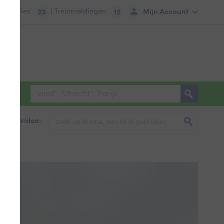
tie:
Files
| Treinmeldingen
Mijn Account
23
12
foto & video: