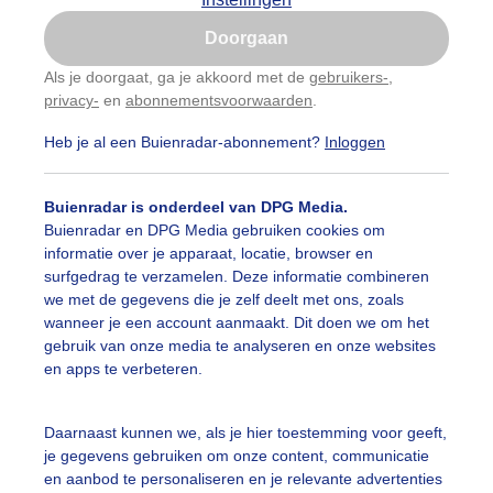
Is goed, toon de popup
Doorgaan
Nu niet, misschien later
Als je doorgaat, ga je akkoord met de
gebruikers-
,
privacy-
en
abonnementsvoorwaarden
.
Gebruik je Safari en wil je niet elke dag deze pop-up
zien?
Heb je al een Buienradar-abonnement?
Inloggen
Klik
hier
om dit aan te passen
Buienradar is onderdeel van DPG Media.
Buienradar en DPG Media gebruiken cookies om
informatie over je apparaat, locatie, browser en
surfgedrag te verzamelen. Deze informatie combineren
we met de gegevens die je zelf deelt met ons, zoals
wanneer je een account aanmaakt. Dit doen we om het
gebruik van onze media te analyseren en onze websites
en apps te verbeteren.
Daarnaast kunnen we, als je hier toestemming voor geeft,
nmorgen rond 8.00 uur in de omgeving van Enter
je gegevens gebruiken om onze content, communicatie
en aanbod te personaliseren en je relevante advertenties
r: Hans Stam
Gemaakt: 11-07-2025, 37x bekeken