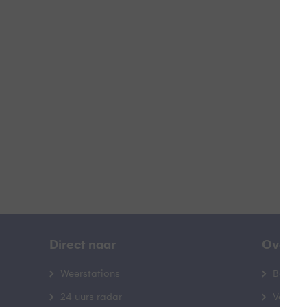
Z
B
Direct naar
Over B
Weerstations
Bedrij
24 uurs radar
Veelge