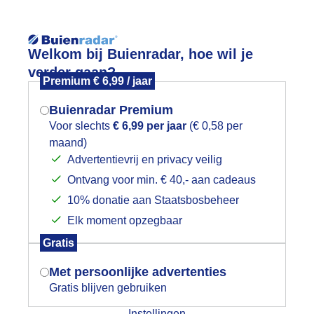
Reisinforma
Welkom bij Buienradar, hoe wil je
verder gaan?
Premium € 6,99 / jaar
Buienradar Premium
Voor slechts
€ 6,99 per jaar
(€ 0,58 per
wijd
Foto en video
Weerzine
maand)
Mogen we je locatie gebruiken voor
Advertentievrij en privacy veilig
het weer?
Zoeken in 
Ontvang voor min. € 40,- aan cadeaus
10% donatie aan Staatsbosbeheer
ewolkt
Elk moment opzegbaar
Indien je hier nog geen akkoord op hebt
Gratis
gegeven, verschijnt er zo een pop-up uit
je browser waarin deze toestemming
Met persoonlijke advertenties
gevraagd wordt.
Gratis blijven gebruiken
Instellingen