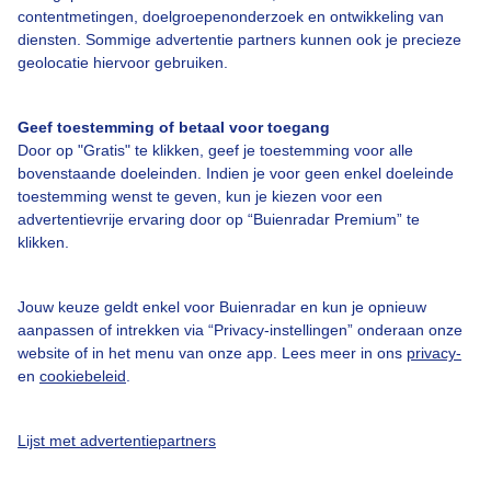
contentmetingen, doelgroepenonderzoek en ontwikkeling van
diensten. Sommige advertentie partners kunnen ook je precieze
Bedrijfsgegevens
geolocatie hiervoor gebruiken.
Veelgestelde vragen
Geef toestemming of betaal voor toegang
Contact
Door op "Gratis" te klikken, geef je toestemming voor alle
Toegankelijkheid
bovenstaande doeleinden. Indien je voor geen enkel doeleinde
toestemming wenst te geven, kun je kiezen voor een
Gebruikersvoorwaarden
advertentievrije ervaring door op “Buienradar Premium” te
klikken.
Adverteren
Buienradar Team
Jouw keuze geldt enkel voor Buienradar en kun je opnieuw
Privacy beleid
aanpassen of intrekken via “Privacy-instellingen” onderaan onze
website of in het menu van onze app. Lees meer in ons
privacy-
Cookie beleid
en
cookiebeleid
.
Privacy instellingen
Gratis weerdata
Lijst met advertentiepartners
@BuienradarNL