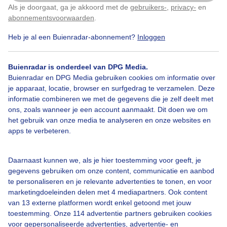
Als je doorgaat, ga je akkoord met de
gebruikers-
,
privacy-
en
Klik
hier
om dit aan te passen
abonnementsvoorwaarden
.
Heb je al een Buienradar-abonnement?
Inloggen
Watbewolking
Zomer
Wolken
Buienradar is onderdeel van DPG Media.
Buienradar en DPG Media gebruiken cookies om informatie over
Bekijk slideshow
je apparaat, locatie, browser en surfgedrag te verzamelen. Deze
informatie combineren we met de gegevens die je zelf deelt met
ons, zoals wanneer je een account aanmaakt. Dit doen we om
het gebruik van onze media te analyseren en onze websites en
apps te verbeteren.
Een moment geduld aub...
Daarnaast kunnen we, als je hier toestemming voor geeft, je
gegevens gebruiken om onze content, communicatie en aanbod
te personaliseren en je relevante advertenties te tonen, en voor
marketingdoeleinden delen met 4 mediapartners. Ook content
van 13 externe platformen wordt enkel getoond met jouw
toestemming. Onze 114 advertentie partners gebruiken cookies
Over Buienradar
voor gepersonaliseerde advertenties, advertentie- en