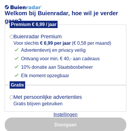
Welkom bij Buienradar, hoe wil je verder
gaan?
Premium € 6,99 / jaar
Mogen we je locatie gebruiken voor het
Lees meer.
weer?
Buienradar Premium
Mooi weer in de buurt van Montfort en linne
Voor slechts
€ 6,99 per jaar
(€ 0,58 per maand)
Advertentievrij en privacy veilig
Ontvang voor min. € 40,- aan cadeaus
Indien je hier nog geen akkoord op hebt gegeven,
verschijnt er zo een pop-up uit je browser waarin
10% donatie aan Staatsbosbeheer
deze toestemming gevraagd wordt.
Elk moment opzegbaar
Gratis
Is goed, toon de popup
Met persoonlijke advertenties
Gratis blijven gebruiken
Mooie bewolkte lucht
Instellingen
Nu niet, misschien later
Door: Ricardo
Gemaakt: 08-07-2025, 130x bekeken
Doorgaan
Gebruik je Safari en wil je niet elke dag deze pop-up zien?