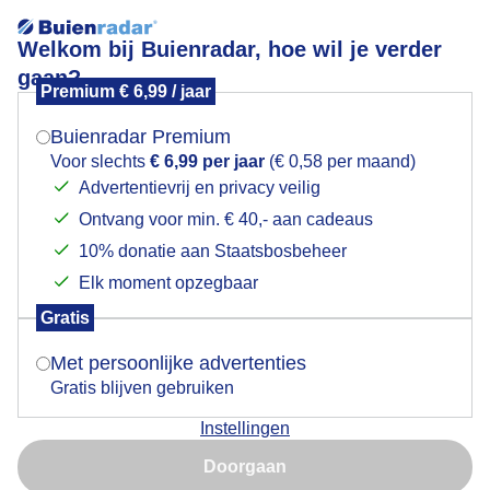
Welkom bij Buienradar, hoe wil je verder
gaan?
Premium € 6,99 / jaar
Mogen we je locatie gebruiken voor het
Terwolde 17.50
weer?
Buienradar Premium
Voor slechts
€ 6,99 per jaar
(€ 0,58 per maand)
Advertentievrij en privacy veilig
Ontvang voor min. € 40,- aan cadeaus
Indien je hier nog geen akkoord op hebt gegeven,
verschijnt er zo een pop-up uit je browser waarin
10% donatie aan Staatsbosbeheer
deze toestemming gevraagd wordt.
Elk moment opzegbaar
Gratis
Is goed, toon de popup
Met persoonlijke advertenties
Gratis blijven gebruiken
Instellingen
Nu niet, misschien later
Doorgaan
Door: public
Gemaakt: 08-07-2025, 63x bekeken
Gebruik je Safari en wil je niet elke dag deze pop-up zien?