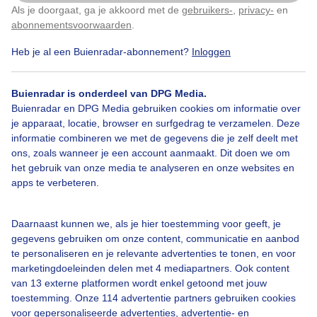
Als je doorgaat, ga je akkoord met de
gebruikers-
,
privacy-
en
Klik
hier
om dit aan te passen
abonnementsvoorwaarden
.
Heb je al een Buienradar-abonnement?
Inloggen
Bekijk slideshow
Buienradar is onderdeel van DPG Media.
Buienradar en DPG Media gebruiken cookies om informatie over
je apparaat, locatie, browser en surfgedrag te verzamelen. Deze
informatie combineren we met de gegevens die je zelf deelt met
ons, zoals wanneer je een account aanmaakt. Dit doen we om
het gebruik van onze media te analyseren en onze websites en
apps te verbeteren.
Een moment geduld aub...
Daarnaast kunnen we, als je hier toestemming voor geeft, je
gegevens gebruiken om onze content, communicatie en aanbod
te personaliseren en je relevante advertenties te tonen, en voor
marketingdoeleinden delen met 4 mediapartners. Ook content
van 13 externe platformen wordt enkel getoond met jouw
Over Buienradar
toestemming. Onze 114 advertentie partners gebruiken cookies
voor gepersonaliseerde advertenties, advertentie- en