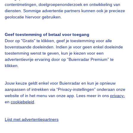
contentmetingen, doelgroepenonderzoek en ontwikkeling van
Bedrijfsgegevens
diensten. Sommige advertentie partners kunnen ook je precieze
Veelgestelde vragen
geolocatie hiervoor gebruiken.
Contact
Geef toestemming of betaal voor toegang
Toegankelijkheid
Door op "Gratis" te klikken, geef je toestemming voor alle
Gebruikersvoorwaarden
bovenstaande doeleinden. Indien je voor geen enkel doeleinde
toestemming wenst te geven, kun je kiezen voor een
Adverteren
advertentievrije ervaring door op “Buienradar Premium” te
klikken.
Buienradar Team
Privacy beleid
Jouw keuze geldt enkel voor Buienradar en kun je opnieuw
Cookie beleid
aanpassen of intrekken via “Privacy-instellingen” onderaan onze
website of in het menu van onze app. Lees meer in ons
privacy-
Privacy instellingen
en
cookiebeleid
.
Gratis weerdata
Lijst met advertentiepartners
@BuienradarNL
Buienradar