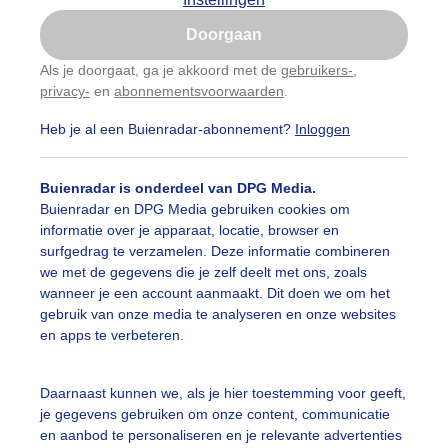
Is goed, toon de popup
Doorgaan
Nu niet, misschien later
Als je doorgaat, ga je akkoord met de
gebruikers-
,
privacy-
en
abonnementsvoorwaarden
.
Gebruik je Safari en wil je niet elke dag deze pop-up
zien?
Heb je al een Buienradar-abonnement?
Inloggen
Klik
hier
om dit aan te passen
Buienradar is onderdeel van DPG Media.
Buienradar en DPG Media gebruiken cookies om
informatie over je apparaat, locatie, browser en
surfgedrag te verzamelen. Deze informatie combineren
we met de gegevens die je zelf deelt met ons, zoals
wanneer je een account aanmaakt. Dit doen we om het
gebruik van onze media te analyseren en onze websites
pend eendje in de Valle in Colijnsplaat
en apps te verbeteren.
r: Kaya Slabbekoorn
Gemaakt: 08-07-2025, 66x bekeken
Daarnaast kunnen we, als je hier toestemming voor geeft,
endjes
Zomer
Dieren
je gegevens gebruiken om onze content, communicatie
en aanbod te personaliseren en je relevante advertenties