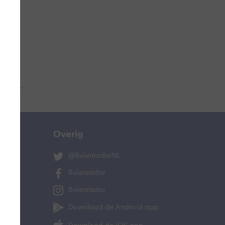
 aub...
Overig
@BuienradarNL
Buienradar
Buienradar
Download de Android app