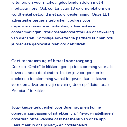
te tonen, en voor marketingdoeleinden delen met 4
mediapartners. Ook content van 13 externe platformen
ekijk slideshow
wordt enkel getoond met jouw toestemming. Onze 114
advertentie partners gebruiken cookies voor
gepersonaliseerde advertenties, advertentie- en
contentmetingen, doelgroepenonderzoek en ontwikkeling
van diensten. Sommige advertentie partners kunnen ook
je precieze geolocatie hiervoor gebruiken.
Een moment geduld
Geef toestemming of betaal voor toegang
Door op "Gratis" te klikken, geef je toestemming voor alle
bovenstaande doeleinden. Indien je voor geen enkel
uienradar
Mijn weer
doeleinde toestemming wenst te geven, kun je kiezen
voor een advertentievrije ervaring door op “Buienradar
fsgegevens
De Bilt
Premium” te klikken.
stelde vragen
Jouw keuze geldt enkel voor Buienradar en kun je
t
opnieuw aanpassen of intrekken via “Privacy-instellingen”
elijkheid
onderaan onze website of in het menu van onze app.
Lees meer in ons
privacy-
en
cookiebeleid
.
kersvoorwaarden