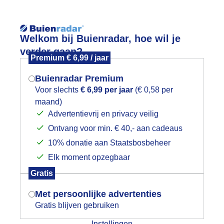
Reisinforma
Lees meer.
Welkom bij Buienradar, hoe wil je
verder gaan?
Premium € 6,99 / jaar
wijd
Foto en video
Weerzine
Buienradar Premium
Zoeken in 
Voor slechts
€ 6,99 per jaar
(€ 0,58 per
maand)
Mogen we je locatie gebruiken voor
apend eendje in de Valle in Colijnspl
Advertentievrij en privacy veilig
het weer?
Ontvang voor min. € 40,- aan cadeaus
10% donatie aan Staatsbosbeheer
Elk moment opzegbaar
Indien je hier nog geen akkoord op hebt
Gratis
gegeven, verschijnt er zo een pop-up uit
je browser waarin deze toestemming
Met persoonlijke advertenties
gevraagd wordt.
Gratis blijven gebruiken
Instellingen