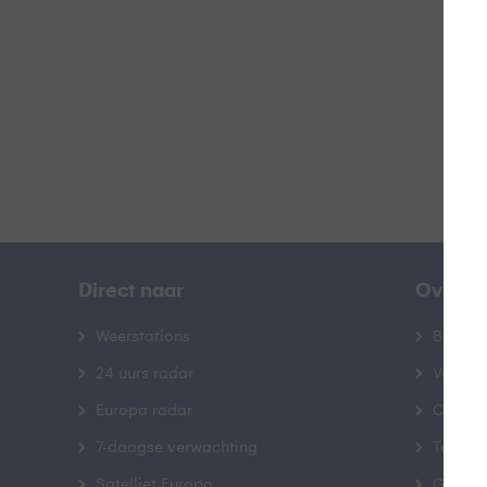
B
Direct naar
Over B
Weerstations
Bedrij
24 uurs radar
Veelge
Europa radar
Contac
7-daagse verwachting
Toegank
Satelliet Europa
Gebrui