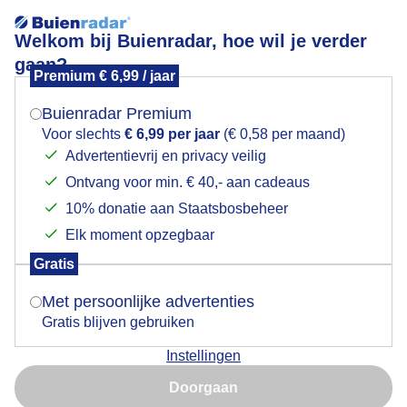
Welkom bij Buienradar, hoe wil je verder
gaan?
Premium € 6,99 / jaar
Mogen we je locatie gebruiken voor het
Overwegend bewolkt; het zonnetje piept geregeld
weer?
door de wolk
Buienradar Premium
Voor slechts
€ 6,99 per jaar
(€ 0,58 per maand)
Advertentievrij en privacy veilig
Ontvang voor min. € 40,- aan cadeaus
Indien je hier nog geen akkoord op hebt gegeven,
verschijnt er zo een pop-up uit je browser waarin
10% donatie aan Staatsbosbeheer
deze toestemming gevraagd wordt.
Elk moment opzegbaar
Gratis
Is goed, toon de popup
Met persoonlijke advertenties
Gratis blijven gebruiken
Instellingen
Nu niet, misschien later
Doorgaan
Gebruik je Safari en wil je niet elke dag deze pop-up zien?