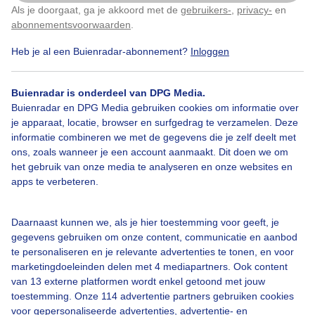
Als je doorgaat, ga je akkoord met de
gebruikers-
,
privacy-
en
Klik
hier
om dit aan te passen
Kats, Zeeland. 8.15 uur
abonnementsvoorwaarden
.
Heb je al een Buienradar-abonnement?
Inloggen
Door: Geeske Harkema
Gemaakt: 08-07-2025, 187x bekeken
Buienradar is onderdeel van DPG Media.
1
Buienradar en DPG Media gebruiken cookies om informatie over
je apparaat, locatie, browser en surfgedrag te verzamelen. Deze
Zonsopkomst
Overwegend_bewolkt
informatie combineren we met de gegevens die je zelf deelt met
ons, zoals wanneer je een account aanmaakt. Dit doen we om
Dezonpiepterdoor
het gebruik van onze media te analyseren en onze websites en
apps te verbeteren.
Bekijk slideshow
Daarnaast kunnen we, als je hier toestemming voor geeft, je
gegevens gebruiken om onze content, communicatie en aanbod
te personaliseren en je relevante advertenties te tonen, en voor
marketingdoeleinden delen met 4 mediapartners. Ook content
van 13 externe platformen wordt enkel getoond met jouw
toestemming. Onze 114 advertentie partners gebruiken cookies
voor gepersonaliseerde advertenties, advertentie- en