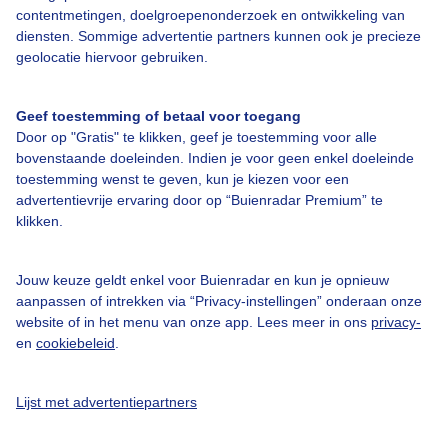
Een moment geduld aub...
contentmetingen, doelgroepenonderzoek en ontwikkeling van
diensten. Sommige advertentie partners kunnen ook je precieze
geolocatie hiervoor gebruiken.
Geef toestemming of betaal voor toegang
Door op "Gratis" te klikken, geef je toestemming voor alle
Over Buienradar
bovenstaande doeleinden. Indien je voor geen enkel doeleinde
toestemming wenst te geven, kun je kiezen voor een
advertentievrije ervaring door op “Buienradar Premium” te
Bedrijfsgegevens
klikken.
Veelgestelde vragen
Jouw keuze geldt enkel voor Buienradar en kun je opnieuw
Contact
aanpassen of intrekken via “Privacy-instellingen” onderaan onze
Toegankelijkheid
website of in het menu van onze app. Lees meer in ons
privacy-
en
cookiebeleid
.
Gebruikersvoorwaarden
Adverteren
Lijst met advertentiepartners
Buienradar Team