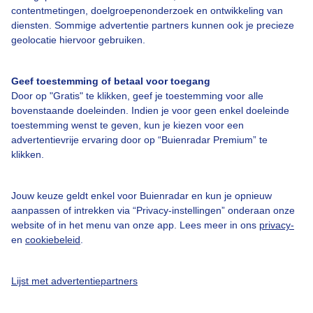
contentmetingen, doelgroepenonderzoek en ontwikkeling van
diensten. Sommige advertentie partners kunnen ook je precieze
geolocatie hiervoor gebruiken.
Over Buienradar
Geef toestemming of betaal voor toegang
Door op "Gratis" te klikken, geef je toestemming voor alle
Bedrijfsgegevens
bovenstaande doeleinden. Indien je voor geen enkel doeleinde
Veelgestelde vragen
toestemming wenst te geven, kun je kiezen voor een
advertentievrije ervaring door op “Buienradar Premium” te
Contact
klikken.
Toegankelijkheid
Gebruikersvoorwaarden
Jouw keuze geldt enkel voor Buienradar en kun je opnieuw
aanpassen of intrekken via “Privacy-instellingen” onderaan onze
Adverteren
website of in het menu van onze app. Lees meer in ons
privacy-
en
cookiebeleid
.
Buienradar Team
Privacy beleid
Lijst met advertentiepartners
Cookie beleid
Privacy instellingen