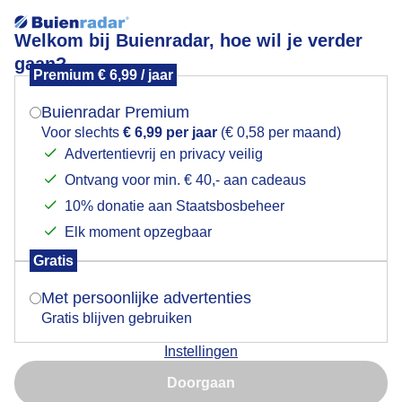
Welkom bij Buienradar, hoe wil je verder
gaan?
Premium € 6,99 / jaar
Mogen we je locatie gebruiken voor het
Lees meer.
weer?
Buienradar Premium
Vakantiegangers en kamperen
Voor slechts
€ 6,99 per jaar
(€ 0,58 per maand)
Advertentievrij en privacy veilig
Ontvang voor min. € 40,- aan cadeaus
Indien je hier nog geen akkoord op hebt gegeven,
verschijnt er zo een pop-up uit je browser waarin
10% donatie aan Staatsbosbeheer
deze toestemming gevraagd wordt.
Elk moment opzegbaar
Gratis
Is goed, toon de popup
Met persoonlijke advertenties
Gratis blijven gebruiken
Instellingen
Nu niet, misschien later
Winderig weer, de jongen moet het dak van de
Doorgaan
voortent tegenhouden voordat alles de lucht in vliegt
Gebruik je Safari en wil je niet elke dag deze pop-up zien?