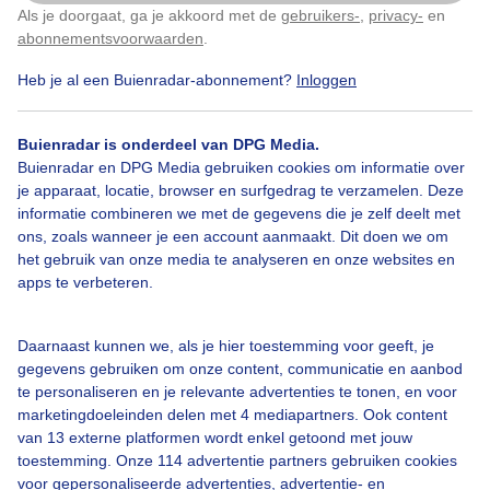
bij het opbouwen.
Als je doorgaat, ga je akkoord met de
gebruikers-
,
privacy-
en
Klik
hier
om dit aan te passen
abonnementsvoorwaarden
.
Door: ria brasser
Gemaakt: 05-07-2025, 50x bekeken
Heb je al een Buienradar-abonnement?
Inloggen
Buienradar is onderdeel van DPG Media.
Buienradar en DPG Media gebruiken cookies om informatie over
Zomervakantie
Kamperen
Winderigweer
je apparaat, locatie, browser en surfgedrag te verzamelen. Deze
informatie combineren we met de gegevens die je zelf deelt met
ons, zoals wanneer je een account aanmaakt. Dit doen we om
het gebruik van onze media te analyseren en onze websites en
Bekijk slideshow
apps te verbeteren.
Daarnaast kunnen we, als je hier toestemming voor geeft, je
gegevens gebruiken om onze content, communicatie en aanbod
te personaliseren en je relevante advertenties te tonen, en voor
Een moment geduld aub...
marketingdoeleinden delen met 4 mediapartners. Ook content
van 13 externe platformen wordt enkel getoond met jouw
toestemming. Onze 114 advertentie partners gebruiken cookies
voor gepersonaliseerde advertenties, advertentie- en