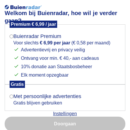
Welkom bij Buienradar, hoe wil je verder
gaan?
Premium € 6,99 / jaar
Mogen we je locatie gebruiken voor het
Shelfcloud Hoogeveen
weer?
Buienradar Premium
Voor slechts
€ 6,99 per jaar
(€ 0,58 per maand)
Advertentievrij en privacy veilig
Ontvang voor min. € 40,- aan cadeaus
Indien je hier nog geen akkoord op hebt gegeven,
verschijnt er zo een pop-up uit je browser waarin
10% donatie aan Staatsbosbeheer
deze toestemming gevraagd wordt.
Elk moment opzegbaar
Gratis
Is goed, toon de popup
2 juli 2025.
Met persoonlijke advertenties
Door: Vince van Laar
Gemaakt: 02-07-2025, 119x bekeken
Gratis blijven gebruiken
Instellingen
Nu niet, misschien later
Doorgaan
Gebruik je Safari en wil je niet elke dag deze pop-up zien?
Zomer
Wolken
Onweer