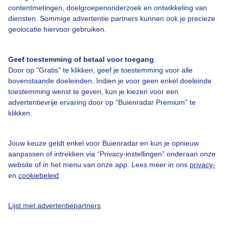
Veelgestelde vragen
contentmetingen, doelgroepenonderzoek en ontwikkeling van
diensten. Sommige advertentie partners kunnen ook je precieze
Contact
geolocatie hiervoor gebruiken.
Toegankelijkheid
Gebruikersvoorwaarden
Geef toestemming of betaal voor toegang
Door op "Gratis" te klikken, geef je toestemming voor alle
Adverteren
bovenstaande doeleinden. Indien je voor geen enkel doeleinde
toestemming wenst te geven, kun je kiezen voor een
Buienradar Team
advertentievrije ervaring door op “Buienradar Premium” te
Privacy beleid
klikken.
Cookie beleid
Jouw keuze geldt enkel voor Buienradar en kun je opnieuw
Privacy instellingen
aanpassen of intrekken via “Privacy-instellingen” onderaan onze
Gratis weerdata
website of in het menu van onze app. Lees meer in ons
privacy-
en
cookiebeleid
.
@BuienradarNL
Buienradar
Lijst met advertentiepartners
Buienradar