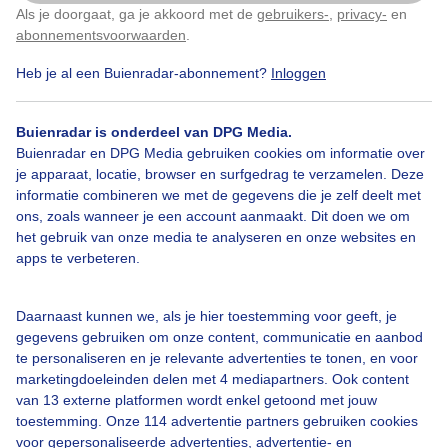
Als je doorgaat, ga je akkoord met de
gebruikers-
,
privacy-
en
Klik
hier
om dit aan te passen
abonnementsvoorwaarden
.
Heb je al een Buienradar-abonnement?
Inloggen
Bekijk slideshow
Buienradar is onderdeel van DPG Media.
Buienradar en DPG Media gebruiken cookies om informatie over
je apparaat, locatie, browser en surfgedrag te verzamelen. Deze
informatie combineren we met de gegevens die je zelf deelt met
ons, zoals wanneer je een account aanmaakt. Dit doen we om
Een moment geduld aub...
het gebruik van onze media te analyseren en onze websites en
apps te verbeteren.
Daarnaast kunnen we, als je hier toestemming voor geeft, je
gegevens gebruiken om onze content, communicatie en aanbod
te personaliseren en je relevante advertenties te tonen, en voor
Over Buienradar
marketingdoeleinden delen met 4 mediapartners. Ook content
van 13 externe platformen wordt enkel getoond met jouw
toestemming. Onze 114 advertentie partners gebruiken cookies
Bedrijfsgegevens
voor gepersonaliseerde advertenties, advertentie- en